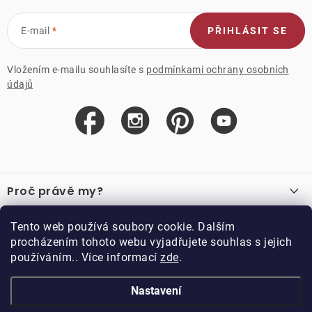
E-mail
PŘIHLÁSIT SE
Vložením e-mailu souhlasíte s
podmínkami ochrany osobních
údajů
Z
á
Proč právě my?
p
a
O nás
Důležité odkazy
Tento web používá soubory cookie. Dalším
Recenze
t
procházením tohoto webu vyjadřujete souhlas s jejich
Velkoobchod
í
používáním.. Více informací
zde
.
O nákupu
Vzorková prodejna
Vrácení a reklamace
Kontakty
Nastavení
Kontakty
Obchodní podmínky
Kariéra