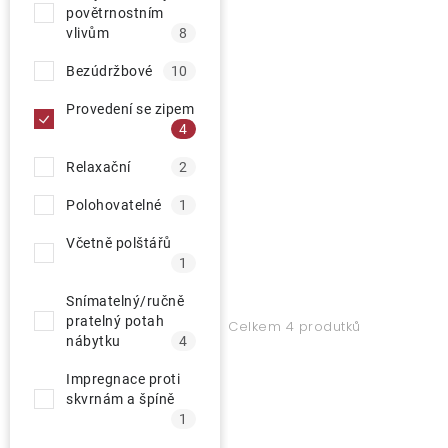
d
povětrnostním
u
vlivům
8
O nás
k
Bezúdržbové
10
t
Kontakty
Provedení se zipem
ů
4
Relaxační
2
Polohovatelné
1
Včetně polštářů
1
Snímatelný/ručně
pratelný potah
Celkem 4 produtků
nábytku
4
Impregnace proti
skvrnám a špíně
1