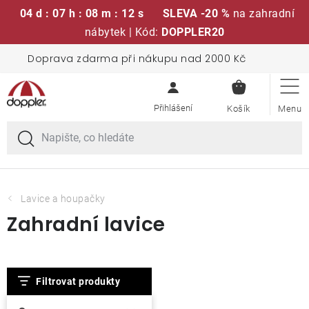
04 d : 07 h : 08 m : 11 s
SLEVA -20 %
na zahradní
nábytek | Kód:
DOPPLER20
Přejít
Doprava zdarma při nákupu nad 2000 Kč
Sedací soupravy
na
NÁKUPN
obsah
KOŠÍK
Slunečníky
Křesla a židle
Polstry a sedáky
Lavice a houpačky
Zahradní lavice
Stoly
V
Lavice a houpačky
Filtrovat produkty
ý