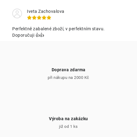
a
c
Iveta Zachovalova
í
p
Perfektně zabalené zboží, v perfektním stavu.
r
Doporučuji 👍👍
v
k
y
v
Doprava zdarma
ý
při nákupu na 2000 Kč
p
i
s
u
Výroba na zakázku
již od 1 ks