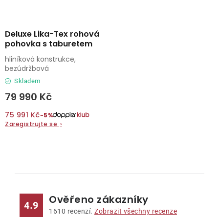
Deluxe Lika-Tex rohová
pohovka s taburetem
hliníková konstrukce,
bezúdržbová
Skladem
79 990 Kč
75 991 Kč
−5%
Zaregistrujte se
›
O
v
l
Ověřeno zákazníky
á
4.9
d
1610
recenzí.
Zobrazit všechny recenze