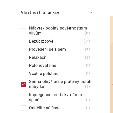
Vlastnosti a funkce
Nábytek odolný povětrnostním
vlivům
8
Bezúdržbové
10
Provedení se zipem
4
Relaxační
2
Polohovatelné
1
Včetně polštářů
1
Snímatelný/ručně pratelný potah
nábytku
4
Impregnace proti skvrnám a
špíně
1
Oddělitelné části
1