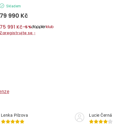
Skladem
79 990 Kč
75 991 Kč
−5%
Zaregistrujte se
›
O
v
á
enze
d
a
Lenka Pilzova
Lucie Černá
c