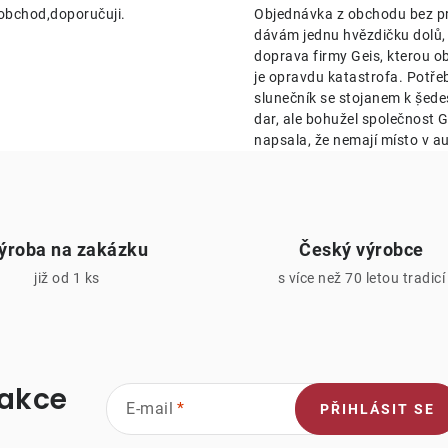
obchod,doporučuji.
Objednávka z obchodu bez p
p
dávám jednu hvězdičku dolů,
doprava firmy Geis, kterou o
je opravdu katastrofa. Potře
v
slunečník se stojanem k ṣ̌ed
k
dar, ale bohužel společnost Ge
napsala, že nemají místo v au
y
v
ý
ýroba na zakázku
Český výrobce
p
již od 1 ks
s více než 70 letou tradicí
s
u
 akce
E-mail
PŘIHLÁSIT SE