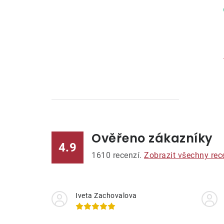
Ověřeno zákazníky
l
4.9
1610
recenzí.
Zobrazit všechny rec
Iveta Zachovalova
í