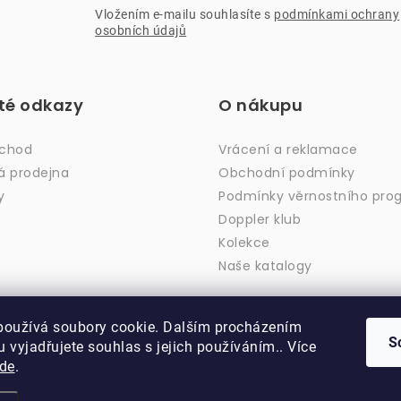
Vložením e-mailu souhlasíte s
podmínkami ochrany
osobních údajů
ité odkazy
O nákupu
bchod
Vrácení a reklamace
á prodejna
Obchodní podmínky
y
Podmínky věrnostního pro
Doppler klub
Kolekce
Naše katalogy
používá soubory cookie. Dalším procházením
S
 vyjadřujete souhlas s jejich používáním.. Více
de
.
Copyright 2026
DOPPLER CZ spol. s r.o.
. Všechna práva vyhrazena.
Vytvořil Shoptet
Upravil ROIMARK