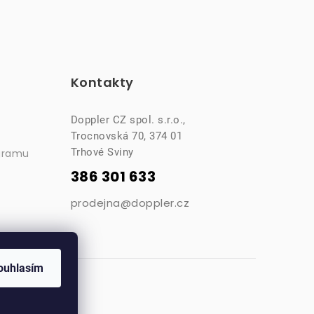
Kontakty
Doppler CZ spol. s.r.o.,
Trocnovská 70, 374 01
Trhové Sviny
gramu
386 301 633
prodejna@doppler.cz
ouhlasím