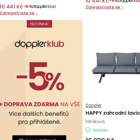
t
10 441 Kč
−5%
ů
10 441 Kč
−5%
Zaregistrujte se
›
ů
Zaregistrujte se
›
Doppler
HAPPY zahradní lavi
hliníková
Skladem