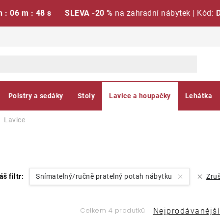
h : 06 m : 47 s
SLEVA -20 %
na zahradní nábytek | Kód:
Polstry a sedáky
Stoly
Lavice a houpačky
Lehátka
Lavice
áš filtr:
Snímatelný/ručně pratelný potah nábytku
Zruš
Ř
Celkem 4 produtků
Nejprodávanější