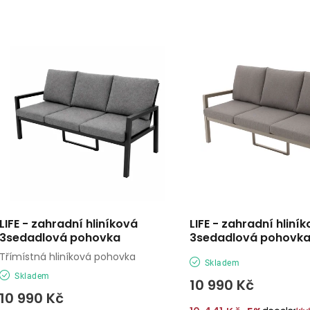
a
V
z
ý
e
p
n
í
s
p
p
r
r
o
o
d
LIFE - zahradní hliníková
LIFE - zahradní hliní
d
3sedadlová pohovka
3sedadlová pohovk
u
Třímístná hliníková pohovka
u
Skladem
k
Skladem
10 990 Kč
k
t
10 990 Kč