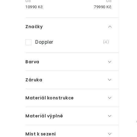
t
10990
Kč
79990
Kč
r
Značky
a
n
Doppler
4
i
n
Barva
í
p
Záruka
a
n
Materiál konstrukce
e
Materiál výplně
l
Míst k sezení