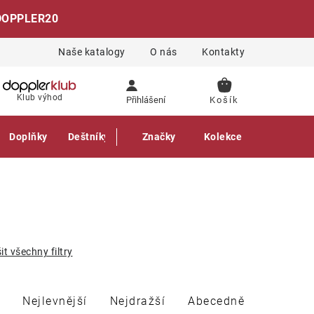
DOPPLER20
Naše katalogy
O nás
Kontakty
NÁKUPNÍ
Klub výhod
Přihlášení
KOŠÍK
Doplňky
Deštníky
Gastro produkty
Značky
Kolekce
it všechny filtry
Nejlevnější
Nejdražší
Abecedně