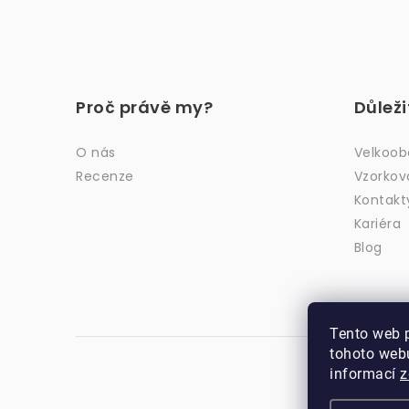
Z
á
Proč právě my?
Důlež
p
a
O nás
Velkoo
Recenze
Vzorkov
t
Kontakt
í
Kariéra
Blog
Tento web 
tohoto webu
informací
z