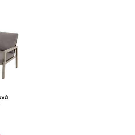
ková
a