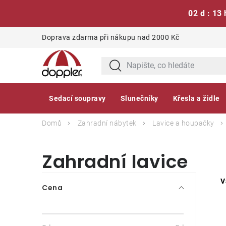
02 d : 13 
Přejít
Doprava zdarma při nákupu nad 2000 Kč
na
obsah
Sedací soupravy
Slunečníky
Křesla a židle
Domů
Zahradní nábytek
Lavice a houpačky
Zahradní lavice
P
V
Cena
o
s