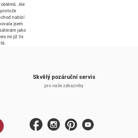
roblémů. Ale
 protože
bchod nabízí
bovala jsem
esátinám jako
is mi již 3x
tě.
Skvělý pozáruční servis
pro naše zákazníky