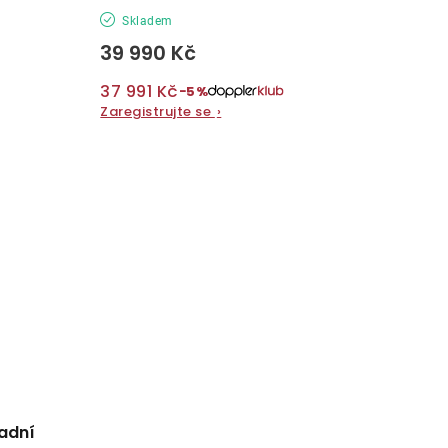
Skladem
39 990 Kč
37 991 Kč
−5%
Zaregistrujte se
›
adní