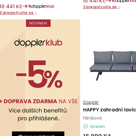
t
10 441 Kč
−5%
ů
10 441 Kč
−5%
Zaregistrujte se
›
ů
Zaregistrujte se
›
Doppler
HAPPY zahradní lavi
hliníková
Skladem