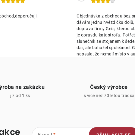
c
obchod,doporučuji.
Objednávka z obchodu bez p
p
dávám jednu hvězdičku dolů,
doprava firmy Geis, kterou o
je opravdu katastrofa. Potře
v
slunečník se stojanem k ṣ̌ed
k
dar, ale bohužel společnost Ge
napsala, že nemají místo v au
y
v
ý
ýroba na zakázku
Český výrobce
p
již od 1 ks
s více než 70 letou tradicí
s
u
 akce
E-mail
PŘIHLÁSIT SE