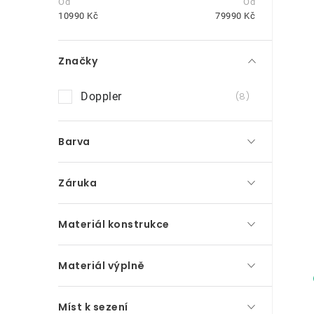
t
10990
Kč
79990
Kč
r
Značky
a
n
Doppler
8
i
n
Barva
í
p
Záruka
a
n
Materiál konstrukce
e
Materiál výplně
l
Míst k sezení