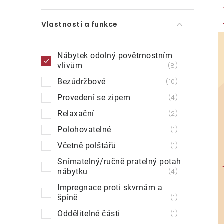
Vlastnosti a funkce
Nábytek odolný povětrnostním
vlivům
8
Bezúdržbové
10
Provedení se zipem
4
Relaxační
2
Polohovatelné
1
Včetně polštářů
1
Snímatelný/ručně pratelný potah
nábytku
4
Impregnace proti skvrnám a
špíně
1
Oddělitelné části
1