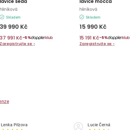
lavice šedá
lavice mocca
hliníková
hliníková
Skladem
Skladem
39 990 Kč
15 990 Kč
37 991 Kč
15 191 Kč
−5%
−5%
Zaregistrujte se
›
Zaregistrujte se
›
O
v
á
enze
d
a
Lenka Pilzova
Lucie Černá