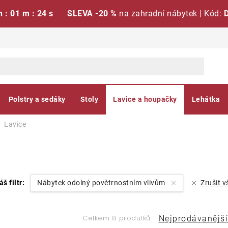
h : 01 m : 23 s
SLEVA -20 %
na zahradní nábytek | Kód:
Polstry a sedáky
Stoly
Lavice a houpačky
Lehátka
Lavice
áš filtr:
Nábytek odolný povětrnostním vlivům
Zrušit v
Ř
Celkem 8 produtků
Nejprodávanější