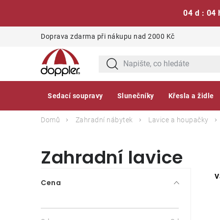
04 d : 04 
Přejít
Doprava zdarma při nákupu nad 2000 Kč
na
obsah
Sedací soupravy
Slunečníky
Křesla a židle
Domů
Zahradní nábytek
Lavice a houpačky
Zahradní lavice
P
V
Cena
o
s