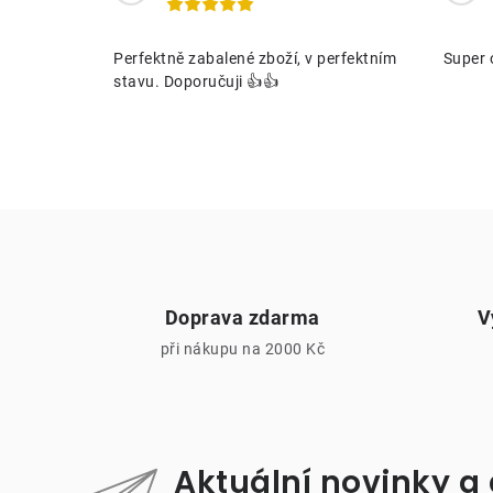
í
Perfektně zabalené zboží, v perfektním
Super 
stavu. Doporučuji 👍👍
r
Doprava zdarma
V
při nákupu na 2000 Kč
i
Aktuální novinky a