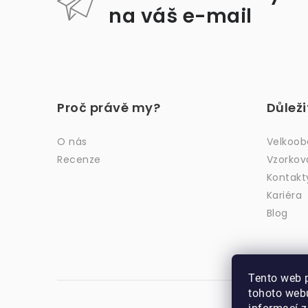
na váš e-mail
Z
á
Proč právě my?
Důlež
p
a
O nás
Velkoo
Recenze
Vzorkov
t
Kontakt
í
Kariéra
Blog
Tento web 
tohoto webu