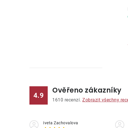
Ověřeno zákazníky
l
4.9
1610
recenzí.
Zobrazit všechny rec
Iveta Zachovalova