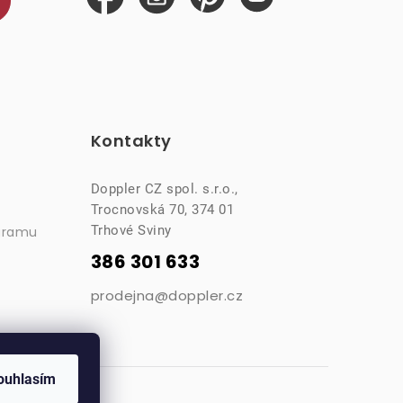
Kontakty
Doppler CZ spol. s.r.o.,
Trocnovská 70, 374 01
Trhové Sviny
gramu
386 301 633
prodejna@doppler.cz
ouhlasím