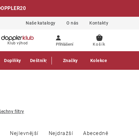
DOPPLER20
Naše katalogy
O nás
Kontakty
NÁKUPNÍ
Klub výhod
Přihlášení
KOŠÍK
Doplňky
Deštníky
Gastro produkty
Značky
Kolekce
šechny filtry
Nejlevnější
Nejdražší
Abecedně