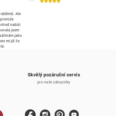
roblémů. Ale
 protože
bchod nabízí
bovala jsem
esátinám jako
is mi již 3x
tě.
Skvělý pozáruční servis
pro naše zákazníky