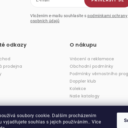
Vložením e-mailu souhlasíte s
podmínkami ochrany
osobních údajů
ité odkazy
O nákupu
bchod
Vrácení a reklamace
á prodejna
Obchodní podmínky
y
Podmínky věrnostního pro
Doppler klub
Kolekce
Naše katalogy
používá soubory cookie. Dalším procházením
S
 vyjadřujete souhlas s jejich používáním.. Více