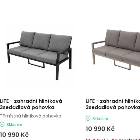
a
V
z
ý
e
p
n
í
s
p
p
r
r
o
o
d
LIFE - zahradní hliníková
LIFE - zahradní hliní
d
3sedadlová pohovka
3sedadlová pohovk
u
Třímístná hliníková pohovka
u
Skladem
k
Skladem
10 990 Kč
k
t
10 990 Kč