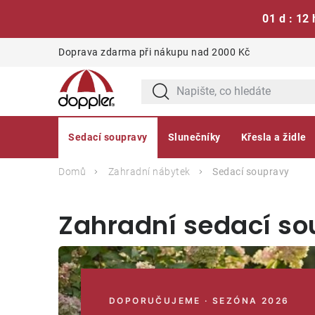
01 d : 12 
Přejít
Doprava zdarma při nákupu nad 2000 Kč
na
obsah
Sedací soupravy
Slunečníky
Křesla a židle
Domů
Zahradní nábytek
Sedací soupravy
Zahradní sedací s
DOPORUČUJEME · SEZÓNA 2026