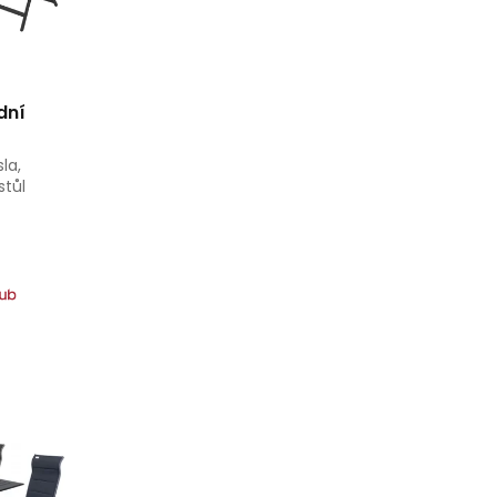
dní
la,
stůl