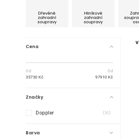
Dřevěné
Hliníkové
Zah
zahradní
zahradní
soupra
soupravy
soupravy
os
P
V
Cena
o
s
t
35730
Kč
97910
Kč
r
Značky
a
n
Doppler
10
i
n
Barva
í