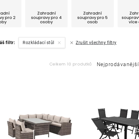
radní
Zahradní
Zahradní
Zahr
vy pro 2
soupravy pro 4
soupravy pro 5
soupravy
oby
osoby
osob
více
áš filtr:
Rozkládací stůl
Zrušit všechny filtry
Ř
Celkem 10 produtků
Nejprodávanější
a
V
z
ý
e
p
n
í
s
p