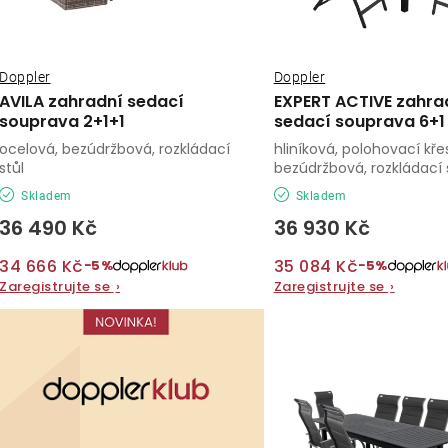
p
r
r
o
o
Doppler
Doppler
d
AVILA zahradní sedací
EXPERT ACTIVE zahra
d
souprava 2+1+1
sedací souprava 6+1
u
ocelová, bezúdržbová, rozkládací
hliníková, polohovací křes
u
k
stůl
bezúdržbová, rozkládací 
k
Skladem
Skladem
t
36 490 Kč
36 930 Kč
t
ů
ů
34 666 Kč
35 084 Kč
−5%
−5%
Zaregistrujte se
›
Zaregistrujte se
›