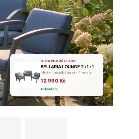
★
DOPORUČUJEME
BELLARIA LOUNGE 2+1+1
hliník, bezúdržbová · 4 místa
12 990 Kč
Skladem