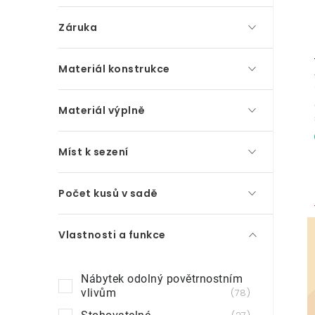
p
Záruka
a
n
Materiál konstrukce
e
Materiál výplně
l
Míst k sezení
Počet kusů v sadě
Vlastnosti a funkce
Nábytek odolný povětrnostním
vlivům
78