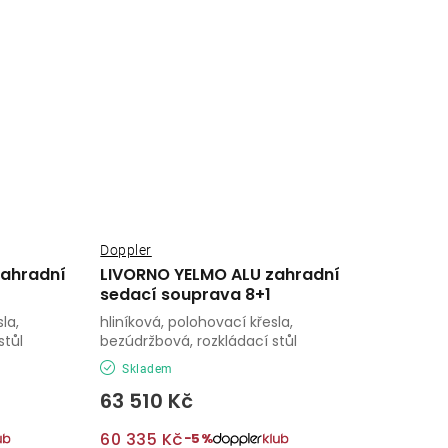
Doppler
zahradní
LIVORNO YELMO ALU zahradní
sedací souprava 8+1
la,
hliníková, polohovací křesla,
stůl
bezúdržbová, rozkládací stůl
Skladem
63 510 Kč
60 335 Kč
−5%