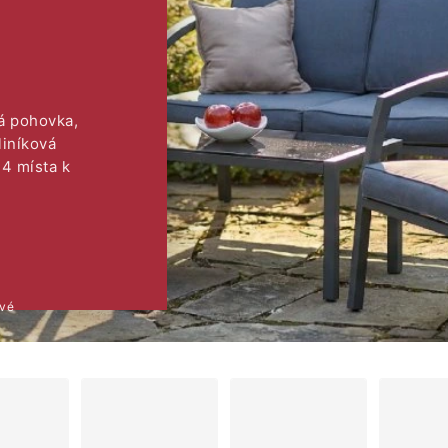
á pohovka,
liníková
 4 místa k
vé