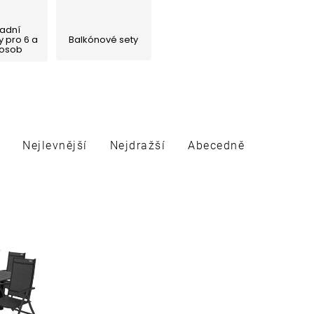
adní
 pro 6 a
Balkónové sety
 osob
Nejlevnější
Nejdražší
Abecedně