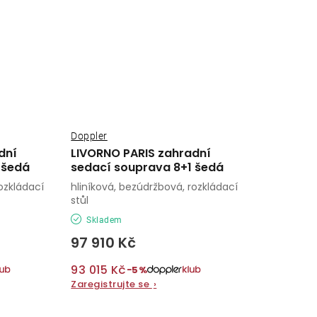
Doppler
dní
LIVORNO PARIS zahradní
 šedá
sedací souprava 8+1 šedá
ozkládací
hliníková, bezúdržbová, rozkládací
stůl
Skladem
97 910 Kč
93 015 Kč
−5%
Zaregistrujte se
›