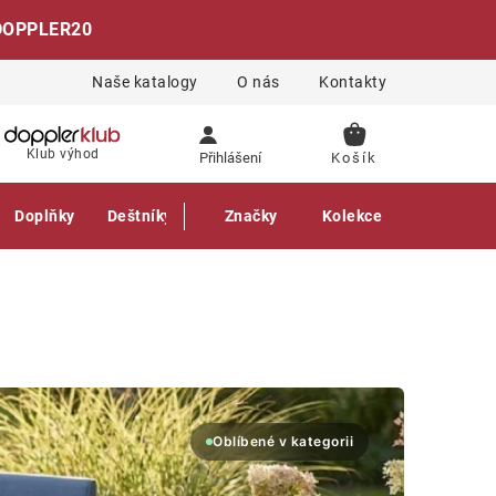
DOPPLER20
Naše katalogy
O nás
Kontakty
NÁKUPNÍ
Klub výhod
Přihlášení
KOŠÍK
Doplňky
Deštníky
Gastro produkty
Značky
Kolekce
Oblíbené v kategorii