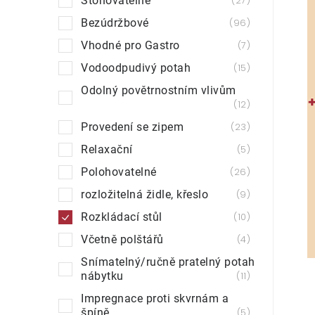
Stohovatelné
27
Bezúdržbové
96
Vhodné pro Gastro
7
Vodoodpudivý potah
15
Odolný povětrnostním vlivům
12
Provedení se zipem
23
Relaxační
5
Polohovatelné
26
rozložitelná židle, křeslo
9
Rozkládací stůl
10
Včetně polštářů
4
Snímatelný/ručně pratelný potah
nábytku
11
Impregnace proti skvrnám a
špíně
5