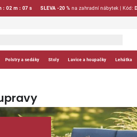
h : 02 m : 06 s
SLEVA -20 %
na zahradní nábytek | Kód:
Polstry a sedáky
Stoly
Lavice a houpačky
Lehátka
oupravy