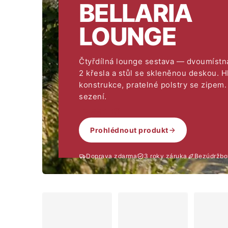
BELLARIA
LOUNGE
Čtyřdílná lounge sestava — dvoumístn
2 křesla a stůl se skleněnou deskou. H
konstrukce, pratelné polstry se zipem.
sezení.
12 990 Kč
Prohlédnout produkt
Doprava zdarma
3 roky záruka
Bezúdržbo