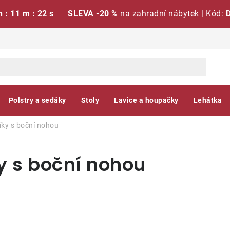
h : 11 m : 21 s
SLEVA -20 %
na zahradní nábytek | Kód:
Polstry a sedáky
Stoly
Lavice a houpačky
Lehátka
íky s boční nohou
y s boční nohou