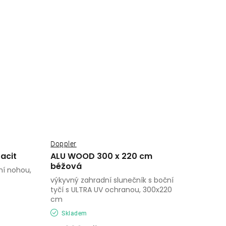
Doppler
acit
ALU WOOD 300 x 220 cm
béžová
ní nohou,
výkyvný zahradní slunečník s boční
tyčí s ULTRA UV ochranou, 300x220
cm
Skladem