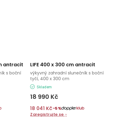
 antracit
LIFE 400 x 300 cm antracit
ík s boční
výkyvný zahradní slunečník s boční
tyčí, 400 x 300 cm
Skladem
18 990 Kč
18 041 Kč
−5%
Zaregistrujte se
›