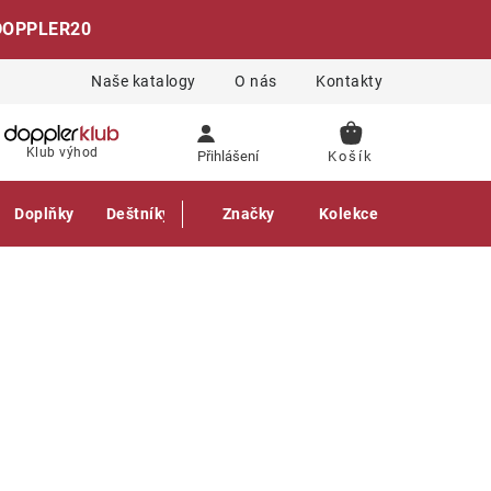
DOPPLER20
Naše katalogy
O nás
Kontakty
NÁKUPNÍ
Klub výhod
Přihlášení
KOŠÍK
Doplňky
Deštníky
Gastro produkty
Značky
Kolekce