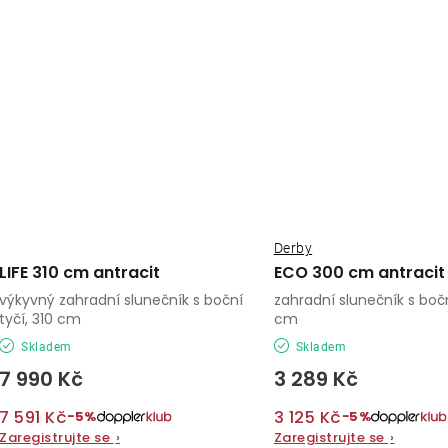
Derby
LIFE 310 cm antracit
ECO 300 cm antracit
výkyvný zahradní slunečník s boční
zahradní slunečník s bočn
tyčí, 310 cm
cm
Skladem
Skladem
7 990 Kč
3 289 Kč
7 591 Kč
3 125 Kč
−5%
−5%
Zaregistrujte se
›
Zaregistrujte se
›