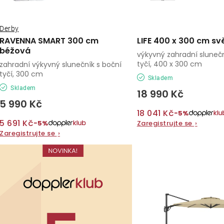
r
r
o
o
Derby
d
RAVENNA SMART 300 cm
LIFE 400 x 300 cm sv
d
béžová
u
výkyvný zahradní slunečn
tyčí, 400 x 300 cm
zahradní výkyvný slunečník s boční
u
k
tyčí, 300 cm
Skladem
k
Skladem
t
18 990 Kč
5 990 Kč
t
ů
18 041 Kč
−5%
ů
5 691 Kč
−5%
Zaregistrujte se
›
Zaregistrujte se
›