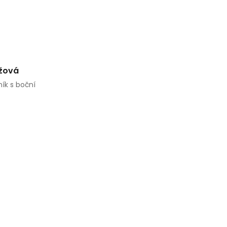
éžová
ík s boční