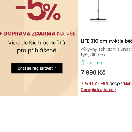
LIFE 310 cm světle b
výkyvný zahradní slunečn
tyčí, 310 cm
Skladem
7 990 Kč
7 591 Kč
−5%
Zaregistrujte se
›