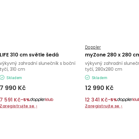
Doppler
LIFE 310 cm světle šedá
myZone 280 x 280 c
výkyvný zahradní slunečník s boční
výkyvný zahradní slunečn
tyčí, 310 cm
tyčí, 280x280 cm
Skladem
Skladem
7 990 Kč
12 990 Kč
7 591 Kč
12 341 Kč
−5%
−5%
Zaregistrujte se
›
Zaregistrujte se
›