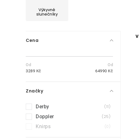
Výkyvné
slunečníky
P
V
Cena
o
s
t
3289
Kč
64990
Kč
r
Značky
a
n
Derby
11
i
n
Doppler
25
Knirps
0
í