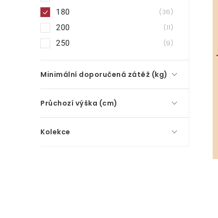
180
36
200
11
250
9
Minimální doporučená zátěž (kg)
Průchozí výška (cm)
Kolekce