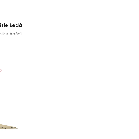
ětle šedá
ík s boční