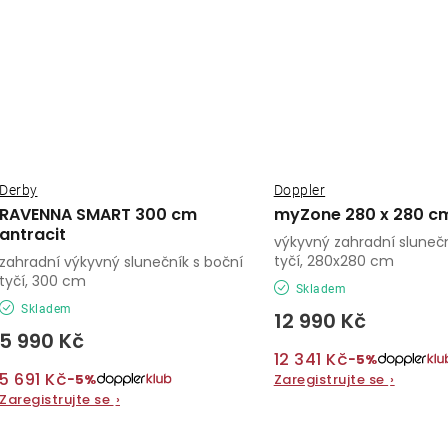
Derby
Doppler
RAVENNA SMART 300 cm
myZone 280 x 280 cm
antracit
výkyvný zahradní slunečn
tyčí, 280x280 cm
zahradní výkyvný slunečník s boční
tyčí, 300 cm
Skladem
Skladem
12 990 Kč
5 990 Kč
12 341 Kč
−5%
5 691 Kč
−5%
Zaregistrujte se
›
Zaregistrujte se
›