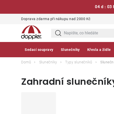
04 d : 03 
Přejít
Doprava zdarma při nákupu nad 2000 Kč
na
obsah
Sedací soupravy
Slunečníky
Křesla a židle
Domů
Slunečníky
Typy slunečníků
Slunečn
Zahradní slunečník