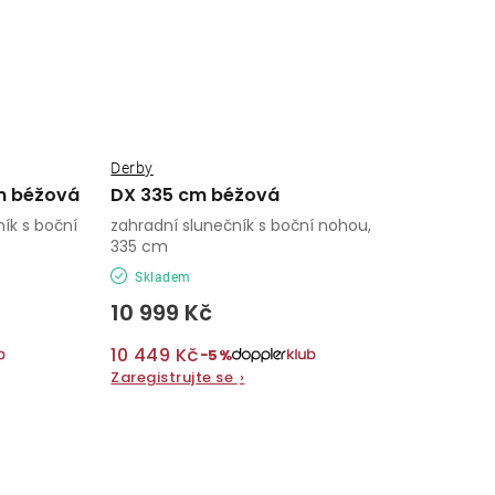
Derby
m béžová
DX 335 cm béžová
ík s boční
zahradní slunečník s boční nohou,
335 cm
Skladem
10 999 Kč
10 449 Kč
−5%
Zaregistrujte se
›