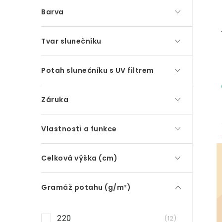
p
Barva
a
n
Tvar slunečníku
e
Potah slunečníku s UV filtrem
l
Záruka
Vlastnosti a funkce
Celková výška (cm)
Gramáž potahu (g/m²)
220
12