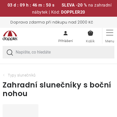
03 d : 09 h : 46 m : 49 s
SLEVA -20 %
na zahradní
nábytek | Kód:
DOPPLER20
Přejít
Doprava zdarma při nákupu nad 2000 Kč
Sedací soupravy
na
NÁKUPN
obsah
KOŠÍK
Slunečníky
Křesla a židle
Polstry a sedáky
Typy slunečníků
Zahradní slunečníky s boční
Stoly
nohou
Lavice a houpačky