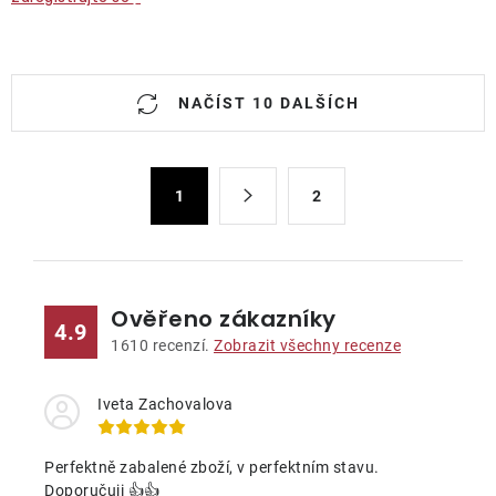
O
NAČÍST 10 DALŠÍCH
v
l
á
S
d
1
2
t
a
r
c
á
n
í
k
p
Ověřeno zákazníky
4.9
o
r
1610
recenzí.
Zobrazit všechny recenze
v
v
á
k
Iveta Zachovalova
n
y
í
v
Perfektně zabalené zboží, v perfektním stavu.
ý
Doporučuji 👍👍