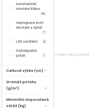
Automatické
otevírání klikou
66
Impregnace proti
skvrnám a špíně
7
LED osvětlení
4
Vododpudivý
Celkem 46 produtků
potah
1
Celková výška (cm)
Gramáž potahu
(g/m²)
Minimální doporučená
zátěž (kg)