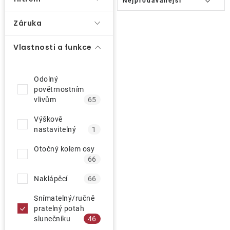
Nejprodávanější
a
ů
O nás
z
Záruka
e
Kontakty
Vlastnosti a funkce
n
í
p
Odolný
povětrnostním
r
vlivům
65
o
Výškově
d
nastavitelný
1
u
Otočný kolem osy
k
66
t
Naklápěcí
66
ů
Snímatelný/ručně
pratelný potah
slunečníku
46