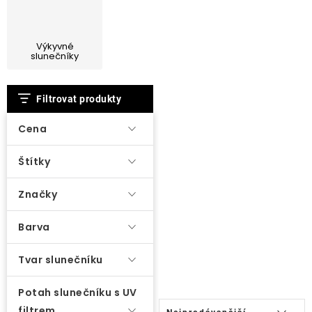
Lehátka
Výkyvné
Doplňky
slunečníky
V
Deštníky
Filtrovat produkty
ý
p
Cena
Gastro produkty
i
Štítky
s
Kolekce
p
Značky
r
Prodávané značky
o
Barva
d
Tvar slunečníku
Klub výhod
u
k
Potah slunečníku s UV
Ř
Naše katalogy
t
filtrem