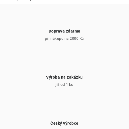
p
i
s
u
Doprava zdarma
při nákupu na 2000 Kč
Výroba na zakázku
již od 1 ks
Český výrobce