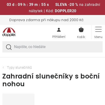
03 d : 09 h : 39 m : 55 s
SLEVA -20 %
na zahradní
nábytek | Kód:
DOPPLER20
Přejít
Doprava zdarma při nákupu nad 2000 Kč
Sedací soupravy
na
NÁKUPN
obsah
KOŠÍK
Slunečníky
Křesla a židle
Polstry a sedáky
Typy slunečníků
Zahradní slunečníky s boční
Stoly
nohou
Lavice a houpačky