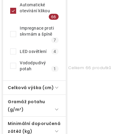
Automatické
otevírání klikou
66
Impregnace proti
skvrnám a špíně
7
LED osvětlení
4
Vododpudivý
Celkem 66 produtků
potah
1
Celková výška (cm)
Gramáž potahu
(g/m²)
Minimální doporučená
zátěž (kg)