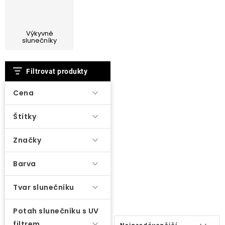
Lehátka
Výkyvné
Doplňky
slunečníky
V
Deštníky
Filtrovat produkty
ý
p
Cena
Gastro produkty
i
Štítky
s
Kolekce
p
Značky
r
Prodávané značky
o
Barva
d
Tvar slunečníku
Klub výhod
u
k
Potah slunečníku s UV
Ř
Naše katalogy
t
filtrem