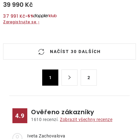
39 990 Kč
37 991 Kč
−5%
Zaregistrujte se
›
O
NAČÍST 30 DALŠÍCH
v
l
á
S
d
1
2
t
a
r
c
á
n
í
k
p
Ověřeno zákazníky
4.9
o
r
1610
recenzí.
Zobrazit všechny recenze
v
v
á
k
Iveta Zachovalova