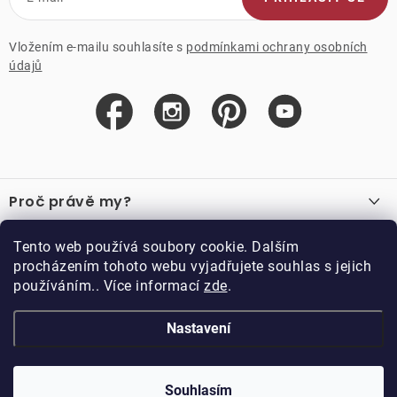
Vložením e-mailu souhlasíte s
podmínkami ochrany osobních
údajů
Z
á
Proč právě my?
p
a
O nás
Důležité odkazy
Tento web používá soubory cookie. Dalším
Recenze
t
procházením tohoto webu vyjadřujete souhlas s jejich
Velkoobchod
í
používáním.. Více informací
zde
.
O nákupu
Vzorková prodejna
Vrácení a reklamace
Kontakty
Nastavení
Kontakty
Obchodní podmínky
Kariéra
Podmínky věrnostního programu
Blog
Doppler CZ spol. s.r.o.,
Doppler klub
Trocnovská 70, 374 01
Souhlasím
Copyright 2026
DOPPLER CZ spol. s r.o.
. Všechna práva vyhrazena.