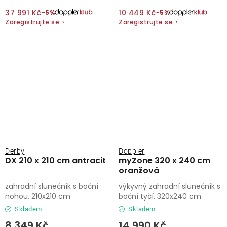
37 991 Kč
10 449 Kč
−5%
−5%
Zaregistrujte se
›
Zaregistrujte se
›
Derby
Doppler
DX 210 x 210 cm antracit
myZone 320 x 240 cm
oranžová
zahradní slunečník s boční
výkyvný zahradní slunečník s
nohou, 210x210 cm
boční tyčí, 320x240 cm
Skladem
Skladem
8 349 Kč
14 990 Kč