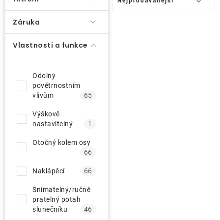
Nejprodávanější
a
ů
O nás
z
Záruka
e
Kontakty
Vlastnosti a funkce
n
í
p
Odolný
povětrnostním
r
vlivům
65
o
Výškově
d
nastavitelný
1
u
Otočný kolem osy
k
66
t
Naklápěcí
66
ů
Snímatelný/ručně
pratelný potah
slunečníku
46