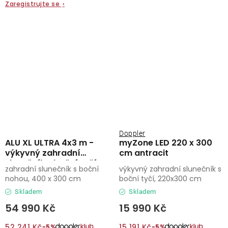
Zaregistrujte se
›
Doppler
ALU XL ULTRA 4x3 m -
myZone LED 220 x 300
výkyvný zahradní
cm antracit
slunečník s boční tyčí
zahradní slunečník s boční
výkyvný zahradní slunečník s
nohou, 400 x 300 cm
boční tyčí, 220x300 cm
Skladem
Skladem
54 990 Kč
15 990 Kč
52 241 Kč
15 191 Kč
−5%
−5%