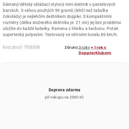
Dámský/dětský skládací stylový mini deštník v pastelových
barvách. S váhou pouhých 99 gramů (lehčí než tabulka
čokolády) je nejlehčím deštníkem doppler. S kompaktními
rozměry (délka složeného deštníku je. 21 cm) jej bez problému
uložíte do každé kabelky. Ramena z hliníku a karbonu. Potah
supertenký polyester. Testovaný ve větrném tunelu 80 km/h.
Kód zboží:
7106306
Záruka
3 roky
+ 1 rok s
DopplerKlubem
Doprava zdarma
při nákupu na 2000 Kč