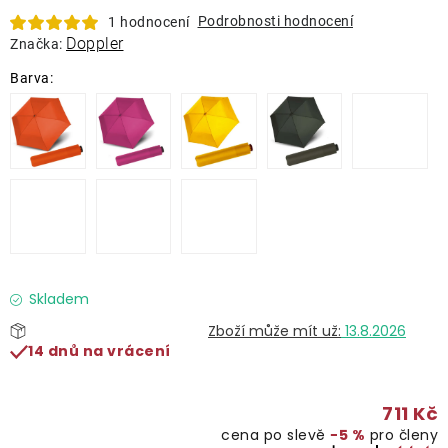
Lehátka
Podrobnosti hodnocení
1 hodnocení
Doppler
Značka:
Doplňky
Deštníky
Gastro produkty
Kolekce
Skladem
Prodávané značky
13.8.2026
14 dnů na vrácení
Klub výhod
711 Kč
Naše katalogy
cena po slevě
−5 %
pro členy