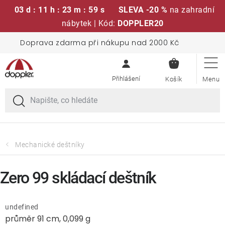
03 d : 11 h : 23 m : 58 s
SLEVA -20 %
na zahradní
nábytek | Kód:
DOPPLER20
Přejít
Doprava zdarma při nákupu nad 2000 Kč
Sedací soupravy
na
NÁKUPN
obsah
KOŠÍK
Slunečníky
Křesla a židle
Polstry a sedáky
Mechanické deštníky
Stoly
Zero 99 skládací deštník
Lavice a houpačky
undefined
průměr 91 cm, 0,099 g