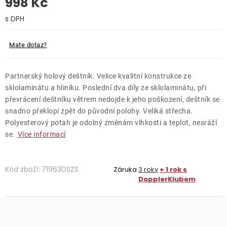
998 Kč
O nás
Měrná cena:
Kontakty
Mate dotaz?
Partnerský holový deštník. Velice kvalitní konstrukce ze
sklolaminátu a hliníku. Poslední dva díly ze sklolaminátu, při
převrácení deštníku větrem nedojde k jeho poškození, deštník se
snadno překlopí zpět do původní polohy. Veliká střecha.
Polyesterový potah je odolný změnám vlhkosti a teplot, nesráží
se.
Více informací
Kód zboží:
71963DSZS
Záruka
3 roky
+ 1 rok s
DopplerKlubem