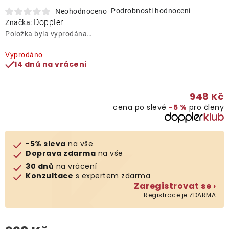
Lehátka
Podrobnosti hodnocení
Neohodnoceno
Doppler
Značka:
Položka byla vyprodána…
Doplňky
Vyprodáno
14 dnů na vrácení
Deštníky
948 Kč
Gastro produkty
cena po slevě
−5 %
pro členy
Kolekce
-5% sleva
na vše
Doprava zdarma
na vše
Prodávané značky
30 dnů
na vrácení
Konzultace
s expertem zdarma
Zaregistrovat se ›
Klub výhod
Registrace je ZDARMA
Naše katalogy