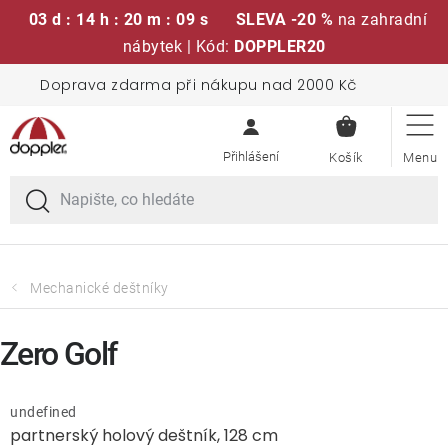
03 d : 14 h : 20 m : 09 s
SLEVA -20 %
na zahradní
nábytek | Kód:
DOPPLER20
Přejít
Doprava zdarma při nákupu nad 2000 Kč
Sedací soupravy
na
NÁKUPN
obsah
KOŠÍK
Slunečníky
Křesla a židle
Polstry a sedáky
Mechanické deštníky
Stoly
Zero Golf
Lavice a houpačky
undefined
partnerský holový deštník, 128 cm