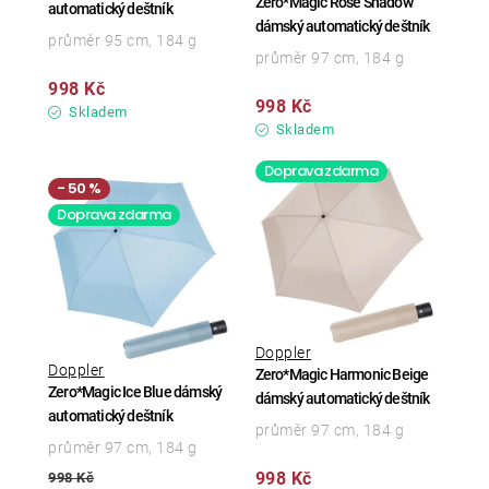
Zero*Magic Rose Shadow
automatický deštník
dámský automatický deštník
průměr 95 cm, 184 g
průměr 97 cm, 184 g
998 Kč
998 Kč
Skladem
Skladem
Doprava zdarma
50 %
Doprava zdarma
Doppler
Doppler
Zero*Magic Harmonic Beige
Zero*Magic Ice Blue dámský
dámský automatický deštník
automatický deštník
průměr 97 cm, 184 g
průměr 97 cm, 184 g
998 Kč
998 Kč