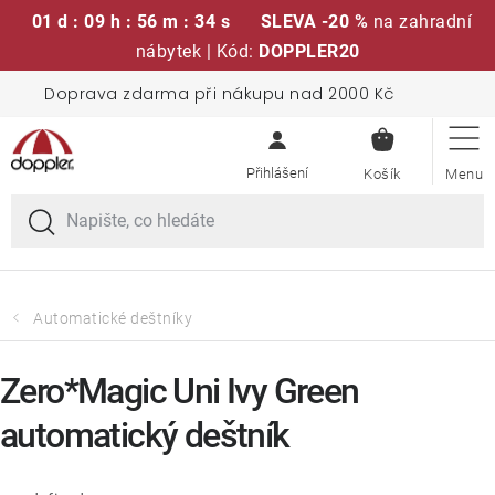
01 d : 09 h : 56 m : 33 s
SLEVA -20 %
na zahradní
nábytek | Kód:
DOPPLER20
Přejít
Doprava zdarma při nákupu nad 2000 Kč
Sedací soupravy
na
NÁKUPN
obsah
KOŠÍK
Slunečníky
Křesla a židle
Polstry a sedáky
Automatické deštníky
Stoly
Zero*Magic Uni Ivy Green
automatický deštník
Lavice a houpačky