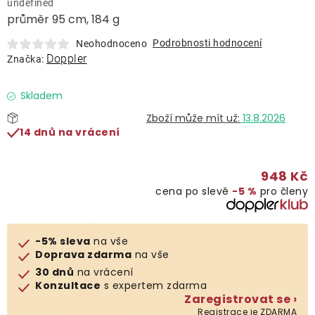
undefined
Lehátka
průměr 95 cm, 184 g
Podrobnosti hodnocení
Neohodnoceno
Doplňky
Doppler
Značka:
Deštníky
Skladem
13.8.2026
14 dnů na vrácení
Gastro produkty
948 Kč
Kolekce
cena po slevě
−5 %
pro členy
Prodávané značky
-5% sleva
na vše
Doprava zdarma
na vše
Klub výhod
30 dnů
na vrácení
Konzultace
s expertem zdarma
Zaregistrovat se ›
Naše katalogy
Registrace je ZDARMA