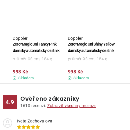
Doppler
Doppler
Zero*Magic Uni Fancy Pink
Zero*Magic Uni Shiny Yellow
dámský automatický deštník
dámský automatický deštník
průměr 95 cm, 184 g
průměr 95 cm, 184 g
998 Kč
998 Kč
Skladem
Skladem
Ověřeno zákazníky
4.9
1610
recenzí.
Zobrazit všechny recenze
Iveta Zachovalova