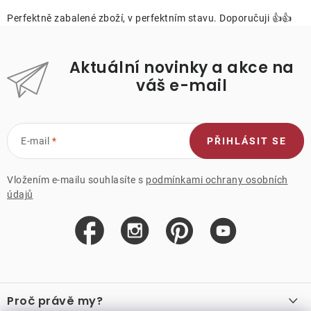
Perfektně zabalené zboží, v perfektním stavu. Doporučuji 👍👍
Aktuální novinky a akce na
váš e-mail
E-mail
PŘIHLÁSIT SE
Vložením e-mailu souhlasíte s
podmínkami ochrany osobních
údajů
Z
á
Proč právě my?
p