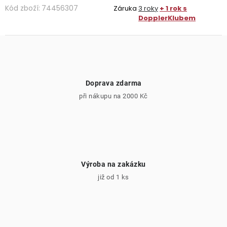
Kód zboží:
74456307
Záruka
3 roky
+ 1 rok s
DopplerKlubem
Doprava zdarma
při nákupu na 2000 Kč
Výroba na zakázku
již od 1 ks