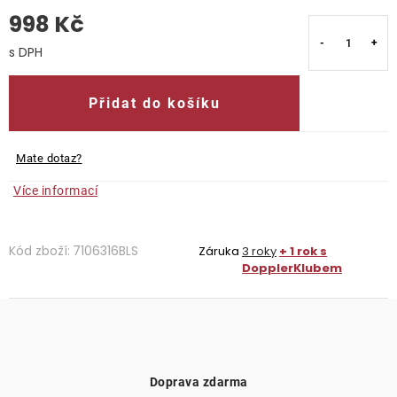
998 Kč
O nás
Měrná cena:
Kontakty
Přidat do košíku
Mate dotaz?
Více informací
Kód zboží:
7106316BLS
Záruka
3 roky
+ 1 rok s
DopplerKlubem
Doprava zdarma