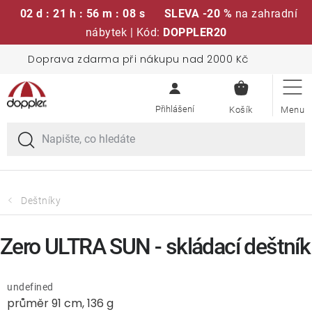
02 d : 21 h : 56 m : 07 s
SLEVA -20 %
na zahradní
nábytek | Kód:
DOPPLER20
Přejít
Doprava zdarma při nákupu nad 2000 Kč
Sedací soupravy
na
NÁKUPN
obsah
KOŠÍK
Slunečníky
Křesla a židle
Polstry a sedáky
Deštníky
Stoly
Zero ULTRA SUN - skládací deštník
Lavice a houpačky
undefined
průměr 91 cm, 136 g