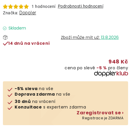
Lehátka
Podrobnosti hodnocení
1 hodnocení
Doppler
Značka:
Doplňky
Skladem
13.8.2026
Deštníky
14 dnů na vrácení
Gastro produkty
948 Kč
cena po slevě
−5 %
pro členy
Kolekce
-5% sleva
na vše
Prodávané značky
Doprava zdarma
na vše
30 dnů
na vrácení
Konzultace
s expertem zdarma
Klub výhod
Zaregistrovat se ›
Registrace je ZDARMA
Naše katalogy