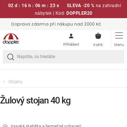
02 d : 16 h : 06 m : 23 s
SLEVA -20 %
na zahradní
nábytek | Kód:
DOPPLER20
Přejít
Doprava zdarma při nákupu nad 2000 Kč
Sedací soupravy
na
NÁKUPN
obsah
KOŠÍK
Slunečníky
Křesla a židle
Polstry a sedáky
Stojany
Stoly
Žulový stojan 40 kg
Lavice a houpačky
Vysoká stabilita a bezpečné uchycení