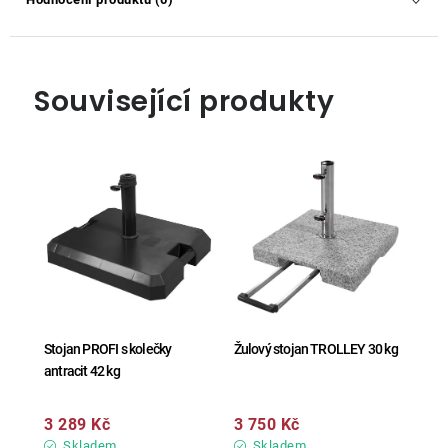
Související produkty
Stojan PROFI s kolečky
Žulový stojan TROLLEY 30 kg
antracit 42 kg
3 289 Kč
3 750 Kč
Skladem
Skladem