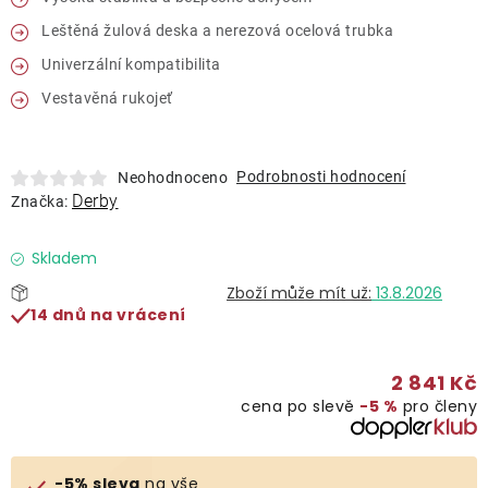
Lehátka
Leštěná žulová deska a nerezová ocelová trubka
Univerzální kompatibilita
Doplňky
Vestavěná rukojeť
Deštníky
Podrobnosti hodnocení
Neohodnoceno
Derby
Značka:
Gastro produkty
Skladem
Kolekce
13.8.2026
14 dnů na vrácení
Prodávané značky
2 841 Kč
cena po slevě
−5 %
pro členy
Klub výhod
Naše katalogy
-5% sleva
na vše