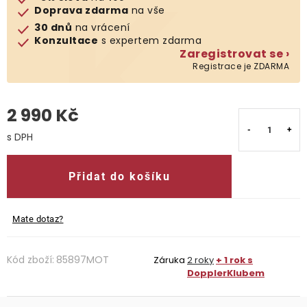
Doprava zdarma
na vše
O nás
30 dnů
na vrácení
Konzultace
s expertem zdarma
Zaregistrovat se ›
Kontakty
Registrace je ZDARMA
2 990 Kč
Měrná cena:
Přidat do košíku
Mate dotaz?
Kód zboží:
85897MOT
Záruka
2 roky
+ 1 rok s
DopplerKlubem