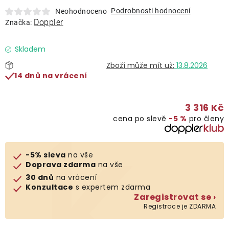
Lehátka
Podrobnosti hodnocení
Neohodnoceno
Doppler
Značka:
Doplňky
Skladem
13.8.2026
Deštníky
14 dnů na vrácení
Gastro produkty
3 316 Kč
cena po slevě
−5 %
pro členy
Kolekce
-5% sleva
na vše
Prodávané značky
Doprava zdarma
na vše
30 dnů
na vrácení
Konzultace
s expertem zdarma
Klub výhod
Zaregistrovat se ›
Registrace je ZDARMA
Naše katalogy