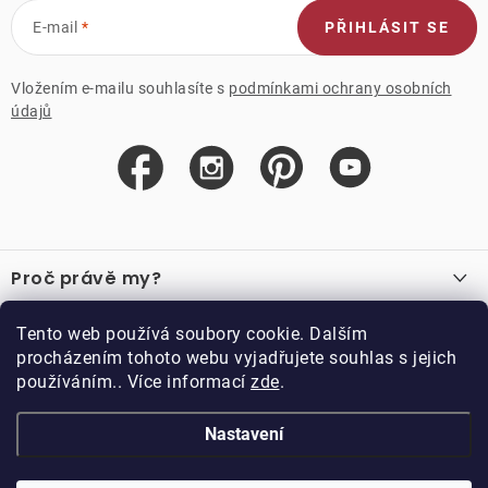
E-mail
PŘIHLÁSIT SE
Vložením e-mailu souhlasíte s
podmínkami ochrany osobních
údajů
Z
á
Proč právě my?
p
a
O nás
Důležité odkazy
Tento web používá soubory cookie. Dalším
Recenze
t
procházením tohoto webu vyjadřujete souhlas s jejich
Velkoobchod
í
používáním.. Více informací
zde
.
O nákupu
Vzorková prodejna
Vrácení a reklamace
Kontakty
Nastavení
Kontakty
Obchodní podmínky
Kariéra
Podmínky věrnostního programu
Blog
Doppler CZ spol. s.r.o.,