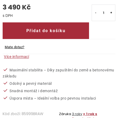
3 490 Kč
O nás
Měrná cena:
Kontakty
Přidat do košíku
Mate dotaz?
Více informací
Maximální stabilita – Díky zapuštění do země a betonovému
základu
Odolný a pevný materiál
Snadná montáž i demontáž
Úspora místa – Ideální volba pro pevnou instalaci
Kód zboží:
85999BRAW
Záruka
3 roky
+ 1 rok s