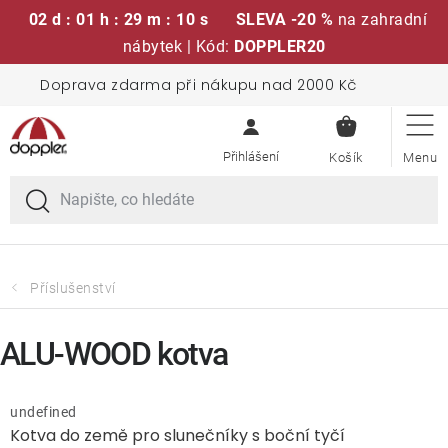
02 d : 01 h : 29 m : 09 s
SLEVA -20 %
na zahradní
nábytek | Kód:
DOPPLER20
Přejít
Doprava zdarma při nákupu nad 2000 Kč
Sedací soupravy
na
NÁKUPN
obsah
KOŠÍK
Slunečníky
Křesla a židle
Polstry a sedáky
Příslušenství
Stoly
ALU-WOOD kotva
Lavice a houpačky
undefined
Kotva do země pro slunečníky s boční tyčí