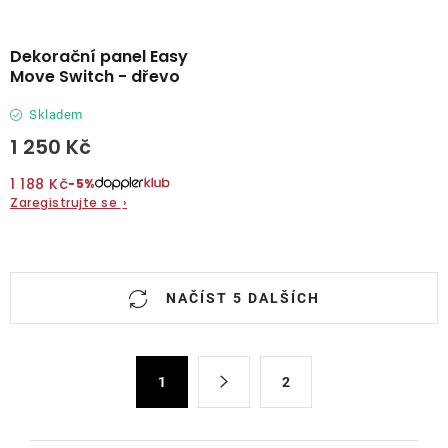
Dekorační panel Easy
Move Switch - dřevo
Skladem
1 250 Kč
1 188 Kč
−5%
Zaregistrujte se
›
O
NAČÍST 5 DALŠÍCH
v
l
á
S
d
1
2
t
a
r
c
á