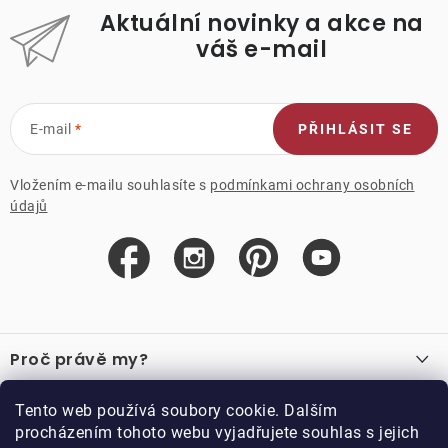
Aktuální novinky a akce na
váš e-mail
E-mail
PŘIHLÁSIT SE
Vložením e-mailu souhlasíte s
podmínkami ochrany osobních
údajů
Z
á
Proč právě my?
p
a
O nás
Důležité odkazy
Tento web používá soubory cookie. Dalším
Recenze
t
procházením tohoto webu vyjadřujete souhlas s jejich
Velkoobchod