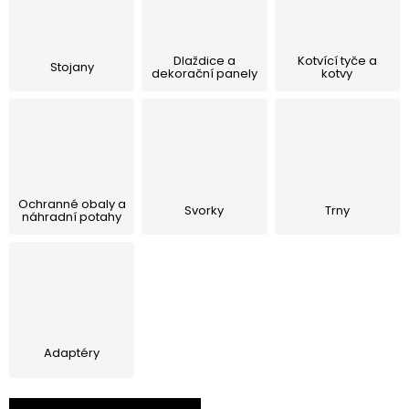
Lehátka
Dlaždice a
Kotvící tyče a
Doplňky
Stojany
dekorační panely
kotvy
Deštníky
Gastro produkty
Ochranné obaly a
Svorky
Trny
náhradní potahy
Kolekce
Prodávané značky
Klub výhod
Adaptéry
Naše katalogy