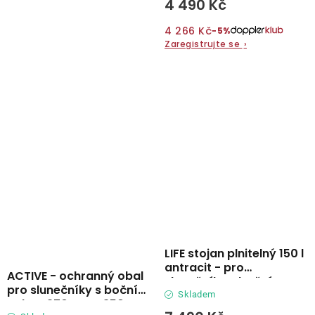
4 490 Kč
4 266 Kč
−5%
Zaregistrujte se
›
LIFE stojan plnitelný 150 l
antracit - pro
ACTIVE - ochranný obal
slunečníky s boční
pro slunečníky s boční
nohou
Skladem
nohou 370 cm a 350 x