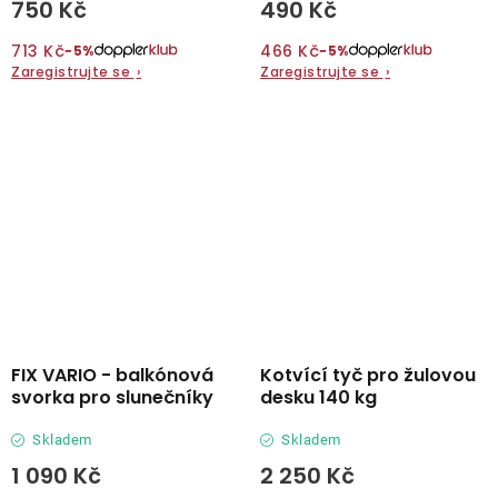
750 Kč
490 Kč
713 Kč
466 Kč
−5%
−5%
Zaregistrujte se
›
Zaregistrujte se
›
FIX VARIO - balkónová
Kotvící tyč pro žulovou
svorka pro slunečníky
desku 140 kg
Skladem
Skladem
1 090 Kč
2 250 Kč