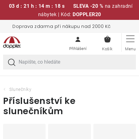
03 d : 21 h : 14 m : 17 s
SLEVA -20 %
na zahradní
nábytek | Kód:
DOPPLER20
Přejít
Doprava zdarma při nákupu nad 2000 Kč
Sedací soupravy
na
NÁKUPN
obsah
KOŠÍK
Slunečníky
Křesla a židle
Polstry a sedáky
Slunečníky
Příslušenství ke
Stoly
slunečníkům
Lavice a houpačky