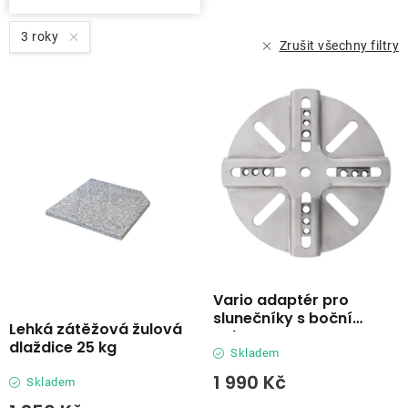
ů
3 roky
Zrušit všechny filtry
Vario adaptér pro
slunečníky s boční
Lehká zátěžová žulová
nohou
dlaždice 25 kg
Skladem
1 990 Kč
Skladem