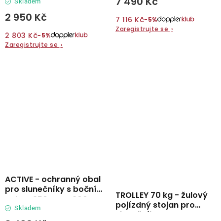
7 490 Kč
260 cm
Skladem
2 950 Kč
7 116 Kč
−5%
Zaregistrujte se
›
2 803 Kč
−5%
Zaregistrujte se
›
ACTIVE - ochranný obal
pro slunečníky s boční
TROLLEY 70 kg - žulový
nohou 350 cm a 300 x
pojízdný stojan pro
300 cm
Skladem
slunečníky