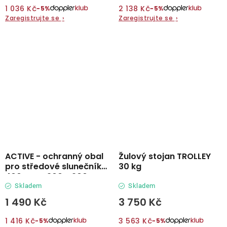
1 036 Kč
2 138 Kč
−5%
−5%
Zaregistrujte se
›
Zaregistrujte se
›
ACTIVE - ochranný obal
Žulový stojan TROLLEY
pro středové slunečníky
30 kg
400 cm a 300 x 200 cm
Skladem
Skladem
1 490 Kč
3 750 Kč
1 416 Kč
3 563 Kč
−5%
−5%