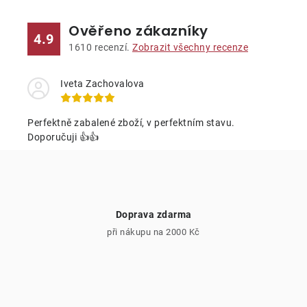
n
í
k
p
Ověřeno zákazníky
4.9
o
r
1610
recenzí.
Zobrazit všechny recenze
v
v
á
k
Iveta Zachovalova
n
y
í
v
Perfektně zabalené zboží, v perfektním stavu.
ý
Doporučuji 👍👍
p
i
s
u
Doprava zdarma
při nákupu na 2000 Kč