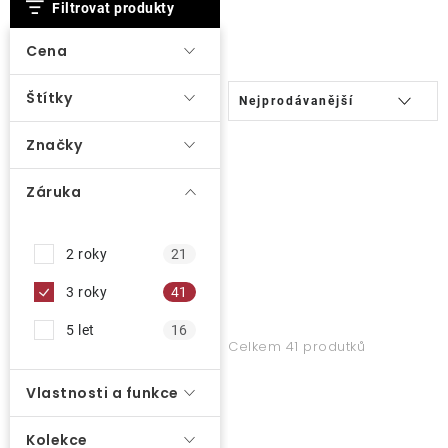
V
Filtrovat produkty
ý
O nás
p
Cena
i
Ř
Kontakty
Štítky
Nejprodávanější
s
a
p
z
Značky
r
e
o
Záruka
n
d
í
u
p
2 roky
21
k
r
3 roky
41
t
o
ů
5 let
16
d
Celkem 41 produtků
u
Vlastnosti a funkce
k
t
Kolekce