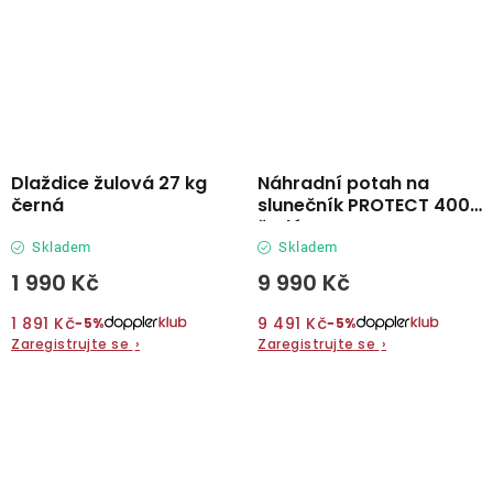
Dlaždice žulová 27 kg
Náhradní potah na
černá
slunečník PROTECT 400P
šedá
Skladem
Skladem
1 990 Kč
9 990 Kč
1 891 Kč
9 491 Kč
−5%
−5%
Zaregistrujte se
›
Zaregistrujte se
›