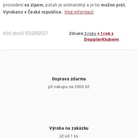
provedení
se zipem
, potah je snímatelný a je ho
možno prát.
Vyrobeno v České republice.
Více informací
Kód zboží:
5122912027
Záruka
3 roky
+ 1 rok s
DopplerKlubem
Doprava zdarma
při nákupu na 2000 Kč
Výroba na zakázku
již od 1 ks