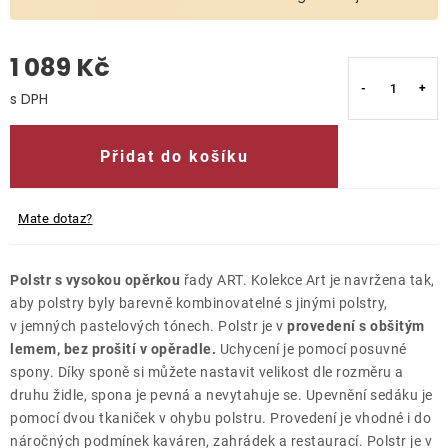
O nás
1 089 Kč
Kontakty
Měrná cena:
Přidat do košíku
Mate dotaz?
Polstr s vysokou opěrkou
řady ART. Kolekce Art je navržena tak,
aby polstry byly barevně kombinovatelné s jinými polstry,
v jemných pastelových tónech. Polstr je v
provedení s obšitým
lemem, bez prošití v opěradle.
Uchycení je pomocí posuvné
spony. Díky sponě si můžete nastavit velikost dle rozměru a
druhu židle, spona je pevná a nevytahuje se. Upevnění sedáku je
pomocí dvou tkaniček v ohybu polstru. Provedení je vhodné i do
náročných podmínek kaváren, zahrádek a restaurací. Polstr je v