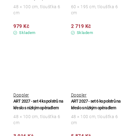
48 × 100 cm, tloušťka 6
60 × 195 cm, tloušťka 6
cm
cm
979 Kč
2 719 Kč
Skladem
Skladem
Doppler
Doppler
ART 2027 - set 4 ks polstrů na
ART 2027 - set 6 ks polstrů na
křeslo s nízkým opěradlem
křeslo s nízkým opěradlem
48 × 100 cm, tloušťka 6
48 × 100 cm, tloušťka 6
cm
cm