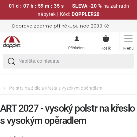
01 d : 07 h : 59 m : 35 s
SLEVA -20 %
na zahradní
nábytek | Kód:
DOPPLER20
Přejít
Doprava zdarma při nákupu nad 2000 Kč
Sedací soupravy
na
NÁKUPN
obsah
KOŠÍK
Slunečníky
Křesla a židle
Polstry a sedáky
Polstry na židle a křesla s vysokým opěradlem
Stoly
ART 2027 - vysoký polstr na křeslo
s vysokým opěradlem
Lavice a houpačky