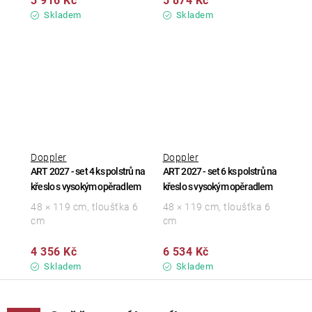
3 916 Kč
5 874 Kč
Skladem
Skladem
Doppler
Doppler
ART 2027 - set 4 ks polstrů na
ART 2027 - set 6 ks polstrů na
křeslo s vysokým opěradlem
křeslo s vysokým opěradlem
48 × 119 cm, tloušťka 6
48 × 119 cm, tloušťka 6
cm
cm
4 356 Kč
6 534 Kč
Skladem
Skladem