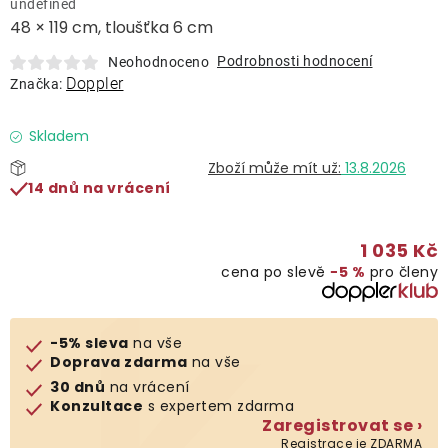
undefined
Lehátka
48 × 119 cm, tloušťka 6 cm
Podrobnosti hodnocení
Neohodnoceno
Doplňky
Doppler
Značka:
Deštníky
Skladem
13.8.2026
14 dnů na vrácení
Gastro produkty
1 035 Kč
Kolekce
cena po slevě
−5 %
pro členy
Prodávané značky
-5% sleva
na vše
Doprava zdarma
na vše
Klub výhod
30 dnů
na vrácení
Konzultace
s expertem zdarma
Zaregistrovat se ›
Naše katalogy
Registrace je ZDARMA