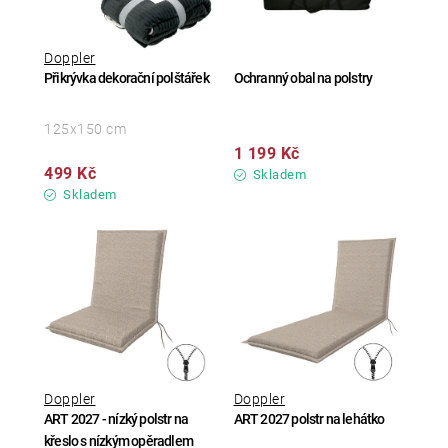
Doppler
Přikrývka dekorační polštářek
Ochranný obal na polstry
125x150 cm
1 199 Kč
499 Kč
Skladem
Skladem
Doppler
Doppler
ART 2027 - nízký polstr na
ART 2027 polstr na lehátko
křeslo s nízkým opěradlem