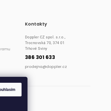
Kontakty
Doppler CZ spol. s.r.o.,
Trocnovská 70, 374 01
Trhové Sviny
gramu
386 301 633
prodejna@doppler.cz
ouhlasím