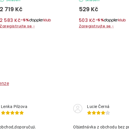
2 719 Kč
529 Kč
2 583 Kč
503 Kč
−5%
−5%
Zaregistrujte se
›
Zaregistrujte se
›
O
v
á
enze
d
a
Lenka Pilzova
Lucie Černá
c
obchod,doporučuji.
Objednávka z obchodu bez p