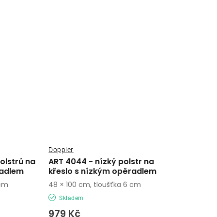
Doppler
olstrů na
ART 4044 - nízký polstr na
radlem
křeslo s nízkým opěradlem
 cm
48 × 100 cm, tloušťka 6 cm
Skladem
979 Kč