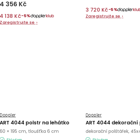
4 356 Kč
3 720 Kč
−5%
4 138 Kč
−5%
Zaregistrujte se
›
Zaregistrujte se
›
Doppler
Doppler
ART 4044 polstr na lehátko
ART 4044 dekorační 
60 × 195 cm, tloušťka 6 cm
dekorační polštářek, 45
Skladem
Skladem