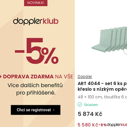
Doppler
ART 4044 - set 6 ks p
křeslo s nízkým opě
48 × 100 cm, tloušťka 6
Skladem
5 874 Kč
5 580 Kč
−5%