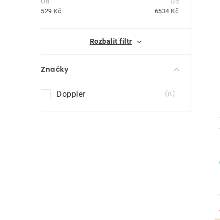
t
529
Kč
6534
Kč
r
i
Rozbalit filtr
a
n
Značky
n
Doppler
8
í
p
a
n
e
l