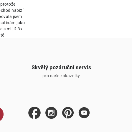
 protože
bchod nabízí
bovala jsem
esátinám jako
is mi již 3x
tě.
Skvělý pozáruční servis
pro naše zákazníky