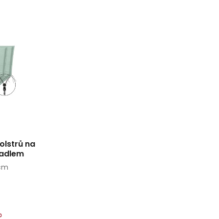
olstrů na
radlem
 cm