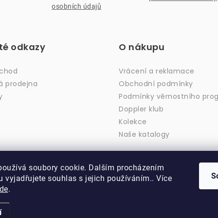
osobních údajů
ité odkazy
O nákupu
bchod
Vrácení a reklamace
á prodejna
Obchodní podmínky
y
Podmínky věrnostního pro
Doppler klub
Kolekce
Naše katalogy
používá soubory cookie. Dalším procházením
S
 vyjadřujete souhlas s jejich používáním.. Více
de
.
Copyright 2026
DOPPLER CZ spol. s r.o.
. Všechna práva vyhrazena.
Vytvořil Shoptet
Upravil ROIMARK
í