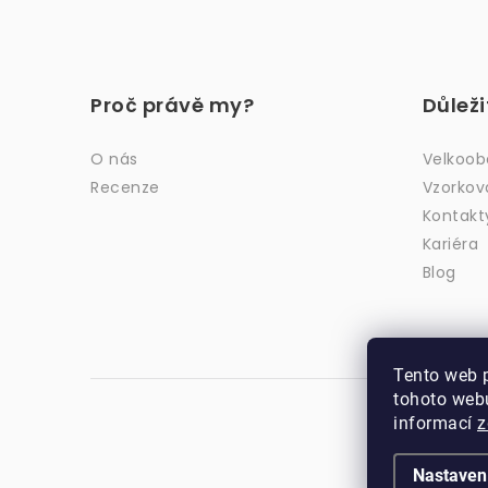
Z
á
Proč právě my?
Důlež
p
a
O nás
Velkoo
Recenze
Vzorkov
t
Kontakt
í
Kariéra
Blog
Tento web 
tohoto webu
informací
z
Nastaven