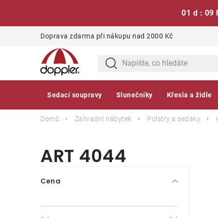
01 d : 09 
Přejít
Doprava zdarma při nákupu nad 2000 Kč
na
obsah
Sedací soupravy
Slunečníky
Křesla a židle
Domů
Zahradní nábytek
Polstry a sedáky
ART 4044
P
Cena
o
s