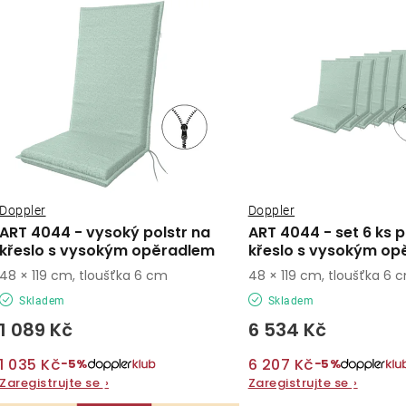
ý
e
p
n
í
s
p
p
r
r
o
o
Doppler
Doppler
d
ART 4044 - vysoký polstr na
ART 4044 - set 6 ks p
d
křeslo s vysokým opěradlem
křeslo s vysokým op
u
48 × 119 cm, tloušťka 6 cm
48 × 119 cm, tloušťka 6 
u
k
Skladem
Skladem
k
t
1 089 Kč
6 534 Kč
t
ů
1 035 Kč
6 207 Kč
−5%
−5%
ů
Zaregistrujte se
›
Zaregistrujte se
›