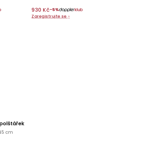
930 Kč
−5%
Zaregistrujte se
›
polštářek
x45 cm