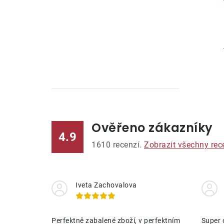
Ověřeno zákazníky
l
4.9
1610
recenzí.
Zobrazit všechny rec
Iveta Zachovalova
í
Perfektně zabalené zboží, v perfektním
Super 