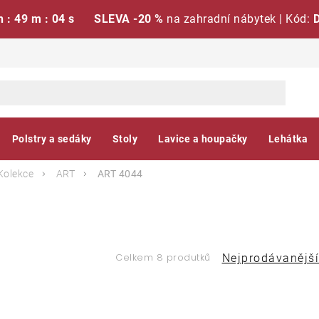
h : 49 m : 03 s
SLEVA -20 %
na zahradní nábytek | Kód:
Polstry a sedáky
Stoly
Lavice a houpačky
Lehátka
Kolekce
ART
ART 4044
Ř
Celkem 8 produtků
Nejprodávanější
a
V
z