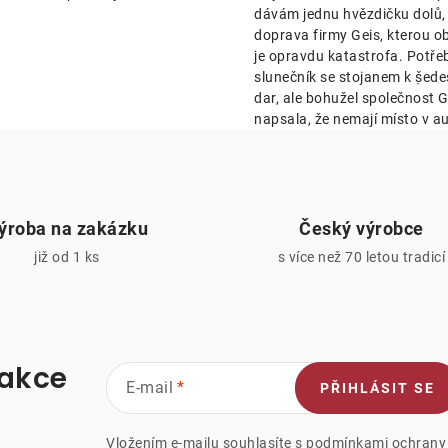
p
dávám jednu hvězdičku dolů,
doprava firmy Geis, kterou o
je opravdu katastrofa. Potře
v
slunečník se stojanem k ṣ̌ed
k
dar, ale bohužel společnost Ge
napsala, že nemají místo v au
y
v
ý
ýroba na zakázku
Český výrobce
p
již od 1 ks
s více než 70 letou tradicí
s
u
 akce
E-mail
PŘIHLÁSIT SE
Vložením e-mailu souhlasíte s
podmínkami ochrany