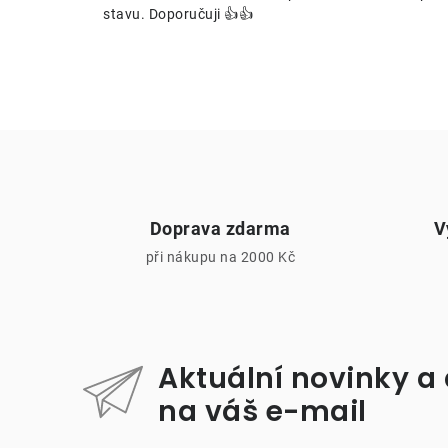
stavu. Doporučuji 👍👍
r
Doprava zdarma
V
při nákupu na 2000 Kč
i
Aktuální novinky a
na váš e-mail