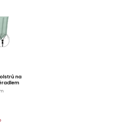
olstrů na
ěradlem
cm