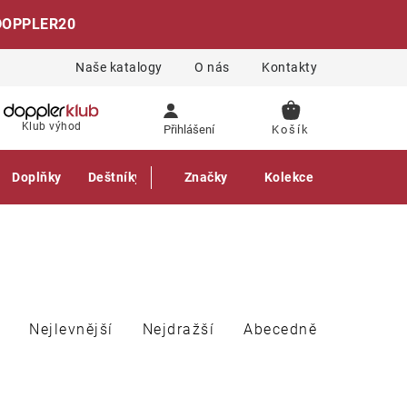
DOPPLER20
Naše katalogy
O nás
Kontakty
NÁKUPNÍ
Klub výhod
Přihlášení
KOŠÍK
Doplňky
Deštníky
Gastro produkty
Značky
Kolekce
Nejlevnější
Nejdražší
Abecedně