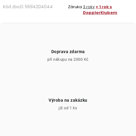
Kód zboží:
5694204044
Záruka
3 roky
+ 1 rok s
DopplerKlubem
Doprava zdarma
při nákupu na 2000 Kč
Výroba na zakázku
již od 1 ks