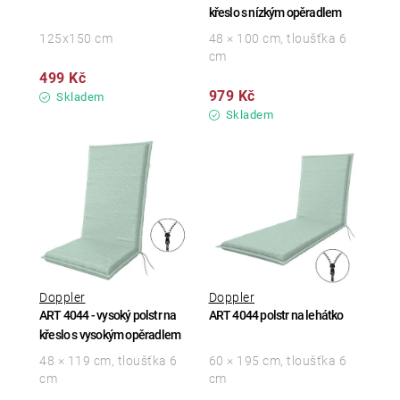
křeslo s nízkým opěradlem
125x150 cm
48 × 100 cm, tloušťka 6
cm
499 Kč
979 Kč
Skladem
Skladem
Doppler
Doppler
ART 4044 - vysoký polstr na
ART 4044 polstr na lehátko
křeslo s vysokým opěradlem
48 × 119 cm, tloušťka 6
60 × 195 cm, tloušťka 6
cm
cm