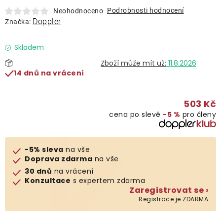
Lehátka
Podrobnosti hodnocení
Neohodnoceno
Doppler
Značka:
Doplňky
Skladem
11.8.2026
Deštníky
14 dnů na vrácení
Gastro produkty
503 Kč
cena po slevě
−5 %
pro členy
Kolekce
-5% sleva
na vše
Prodávané značky
Doprava zdarma
na vše
30 dnů
na vrácení
Konzultace
s expertem zdarma
Klub výhod
Zaregistrovat se ›
Registrace je ZDARMA
Naše katalogy