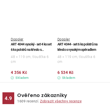
Doppler
Doppler
ART 4044 vysoký - set 4 ks set
ART 4044 - set 6 ks polstrů na
6 ks polstrů na křeslo s
křeslo s vysokým opěradlem
vysokým opěradlem
48 × 119 cm, tloušťka 6
48 × 119 cm, tloušťka 6
cm
cm
4 356 Kč
6 534 Kč
Skladem
Skladem
Ověřeno zákazníky
4.9
1609
recenzí.
Zobrazit všechny recenze