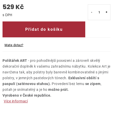
529 Kč
O nás
Měrná cena:
Kontakty
Přidat do košíku
Mate dotaz?
Polštářek ART
- pro pohodlnější posezení a zároveň skvělý
dekorační doplněk k vašemu zahradnímu nábytku. Kolekce Art je
navržena tak, aby polstry byly barevně kombinovatelné s jinými
polstry, v jemných pastelových tónech.
Exklusivní obšití s
paspulí (saténovou stuhou).
Provedení bez lemu
se zipem
,
potah je snímatelný a je ho
možno prát.
Vyrobeno v České republice.
Více informací