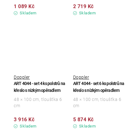
1 089 Kč
2 719 Kč
Skladem
Skladem
Doppler
Doppler
ART 4044 - set 4 ks polstrů na
ART 4044 - set 6 ks polstrů na
křeslo s nízkým opěradlem
křeslo s nízkým opěradlem
48 × 100 cm, tloušťka 6
48 × 100 cm, tloušťka 6
cm
cm
3 916 Kč
5 874 Kč
Skladem
Skladem