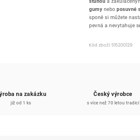
stuhou
a zakulaceným
gumy
nebo
posuvné 
sponě si můžete nasta
pevná a nevytahuje s
Kód zboží:
515200129
ýroba na zakázku
Český výrobce
již od 1 ks
s více než 70 letou tradicí