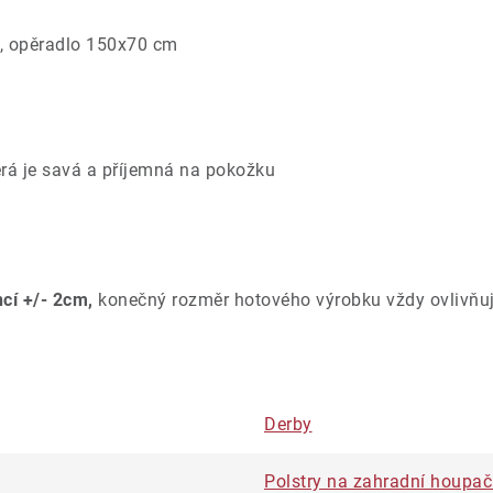
 opěradlo 150x70 cm
rá je savá a příjemná na pokožku
ncí +/- 2cm,
konečný rozměr hotového výrobku vždy ovlivňuj
Derby
Polstry na zahradní houpa