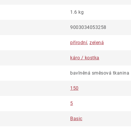
1.6 kg
9003034053258
přírodní
,
zelená
káro / kostka
bavlněná směsová tkanina
150
5
Basic