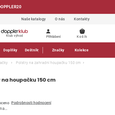
DOPPLER20
Naše katalogy
O nás
Kontakty
NÁKUPNÍ
Klub výhod
Přihlášení
KOŠÍK
Doplňky
Deštníky
Gastro produkty
Značky
Kolekce
pačky
Polstry na zahradní houpačku 150 cm
r na houpačku 150 cm
Podrobnosti hodnocení
oceno
ána…