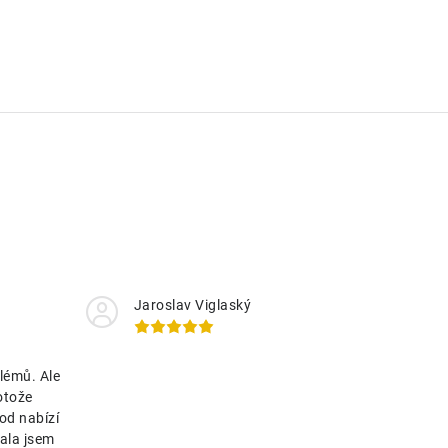
Jaroslav Viglaský
lémů. Ale
otože
od nabízí
ala jsem