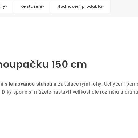
ily
Ke stažení
Hodnocení produktu
a houpačku 150 cm
ní
s lemovanou stuhou
a zakulacenými rohy.
Uchycení pom
.
Díky sponě si můžete nastavit velikost dle rozměru a druhu