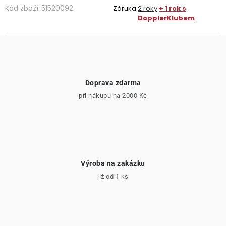
Kód zboží:
51520092
Záruka
2 roky
+ 1 rok s
DopplerKlubem
Doprava zdarma
při nákupu na 2000 Kč
Výroba na zakázku
již od 1 ks