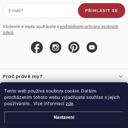
E-mail
PŘIHLÁSIT SE
Vložením e-mailu souhlasíte s
podmínkami ochrany osobních
údajů
Z
á
Proč právě my?
p
a
O nás
Důležité odkazy
Tento web používá soubory cookie. Dalším
Recenze
t
procházením tohoto webu vyjadřujete souhlas s jejich
Velkoobchod
í
používáním.. Více informací
zde
.
O nákupu
Vzorková prodejna
Vrácení a reklamace
Kontakty
Nastavení
Kontakty
Obchodní podmínky
Kariéra