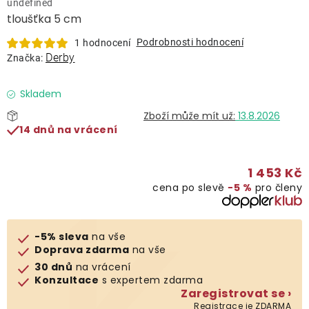
undefined
Lehátka
tloušťka 5 cm
Podrobnosti hodnocení
1 hodnocení
Doplňky
Derby
Značka:
Deštníky
Skladem
13.8.2026
14 dnů na vrácení
Gastro produkty
1 453 Kč
Kolekce
cena po slevě
−5 %
pro členy
Prodávané značky
-5% sleva
na vše
Doprava zdarma
na vše
Klub výhod
30 dnů
na vrácení
Konzultace
s expertem zdarma
Zaregistrovat se ›
Naše katalogy
Registrace je ZDARMA