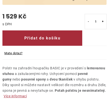
O nás
1 529 Kč
Kontakty
Měrná cena:
Přidat do košíku
Mate dotaz?
Polstr na zahradní houpačku BASIC je v provedení s
lemovanou
stuhou
a zakulacenými rohy. Uchycení pomocí
pevné
gumy
nebo
posuvné spony
a
dvou tkaniček
v ohybu polstru.
Díky sponě si můžete nastavit velikost dle rozměru a druhu židle,
spona je pevná a nevytahuje se.
Potah polstru je nesnímatelný.
Více informací