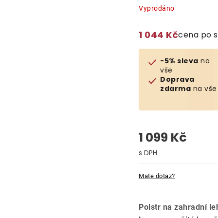
Vyprodáno
1 044 Kč
cena po 
-5% sleva
na
vše
Doprava
zdarma
na vše
1 099 Kč
Měrná cena:
Mate dotaz?
Polstr na zahradní l