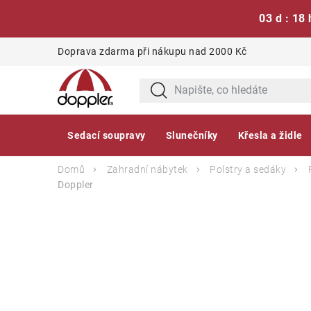
03 d : 18 
Přejít
Doprava zdarma při nákupu nad 2000 Kč
na
obsah
Sedací soupravy
Slunečníky
Křesla a židle
Domů
Zahradní nábytek
Polstry a sedáky
Doppler