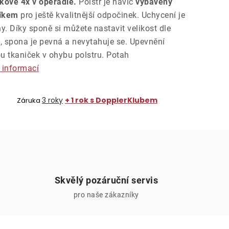
kově 4x v opěradle.
Polstr je navíc
vybavený
níkem
pro ještě kvalitnější odpočinek. Uchycení je
. Díky sponě si můžete nastavit velikost dle
, spona je pevná a nevytahuje se. Upevnění
u tkaniček v ohybu polstru. Potah
 informací
6
3 roky
+ 1 rok s DopplerKlubem
Záruka
Skvělý pozáruční servis
pro naše zákazníky