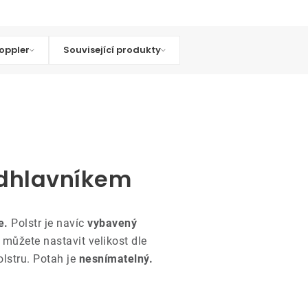
oppler
Související produkty
odhlavníkem
e.
Polstr je navíc
vybavený
 můžete nastavit velikost dle
lstru. Potah je
nesnímatelný.