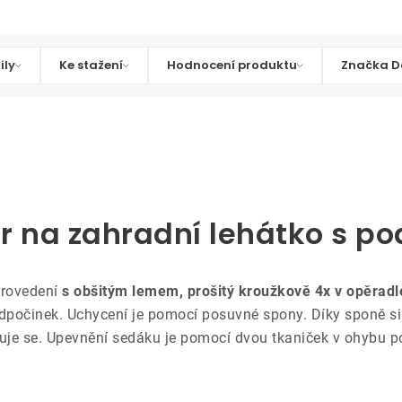
ily
Ke stažení
Hodnocení produktu
Značka D
tr na zahradní lehátko s p
provedení
s obšitým lemem, prošitý kroužkově 4x v opěradl
 odpočinek. Uchycení je pomocí posuvné spony. Díky sponě si
uje se. Upevnění sedáku je pomocí dvou tkaniček v ohybu po