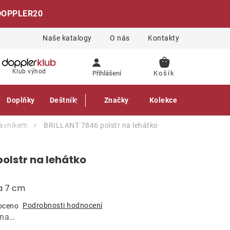
DOPPLER20
Naše katalogy
O nás
Kontakty
NÁKUPNÍ
Klub výhod
Přihlášení
KOŠÍK
Doplňky
Deštníky
Gastro produkty
Značky
Kolekce
lavníkem
BRILLANT 7846 polstr na lehátko
olstr na lehátko
ka 7 cm
Podrobnosti hodnocení
oceno
ána…