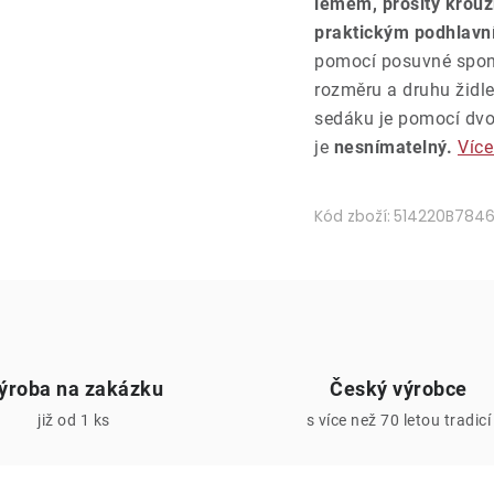
lemem, prošitý krouž
praktickým podhlav
pomocí posuvné spony
rozměru a druhu židle
sedáku je pomocí dvo
je
nesnímatelný.
Více
Kód zboží:
514220B784
ýroba na zakázku
Český výrobce
již od 1 ks
s více než 70 letou tradicí