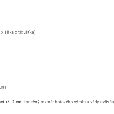
x šířka x tloušťka)
ouna
ncí +/- 2 cm
, konečný rozměr hotového výrobku vždy ovlivňu