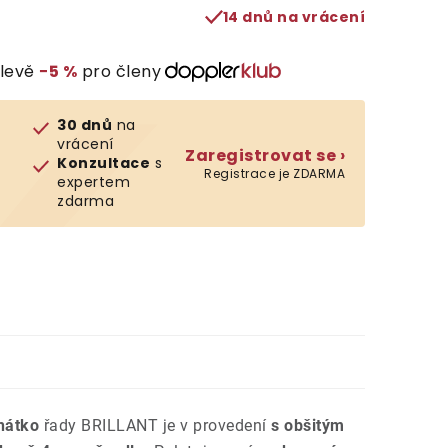
14 dnů na vrácení
slevě
−5 %
pro členy
30 dnů
na
vrácení
Zaregistrovat se ›
Konzultace
s
Registrace je ZDARMA
expertem
zdarma
ehátko
řady BRILLANT je v provedení
s obšitým