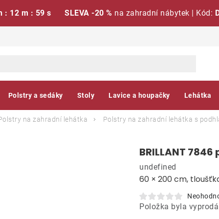
h : 12 m : 58 s
SLEVA -20 %
na zahradní nábytek | Kód:
Polstry a sedáky
Stoly
Lavice a houpačky
Lehátka
Polstry na zahradní lehátka
Polstry na zahradní lehátka s podh
BRILLANT 7846 p
undefined
60 × 200 cm, tloušť
Neohodn
Položka byla vyprod