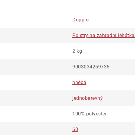
Doppler
Polstry na zahradní lehátk
2 kg
9003034259735
hnědá
jednobarevný
100% polyester
60