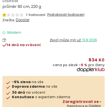
undefined
Lehátka
průměr 90 cm, 220 g
Podrobnosti hodnocení
1 hodnocení
Doplňky
Doppler
Značka:
Deštníky
Skladem
12.8.2026
14 dnů na vrácení
Gastro produkty
834 Kč
Kolekce
cena po slevě
−5 %
pro členy
Prodávané značky
-5% sleva
na vše
Doprava zdarma
na vše
Klub výhod
30 dnů
na vrácení
Konzultace
s expertem zdarma
Zaregistrovat se ›
Naše katalogy
Registrace je ZDARMA