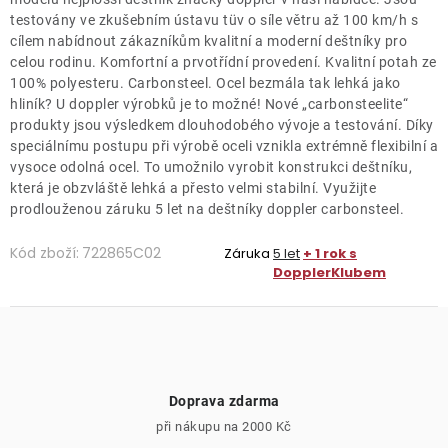
testovány ve zkušebním ústavu tüv o síle větru až 100 km/h s
cílem nabídnout zákazníkům kvalitní a moderní deštníky pro
celou rodinu. Komfortní a prvotřídní provedení. Kvalitní potah ze
100% polyesteru. Carbonsteel. Ocel bezmála tak lehká jako
hliník? U doppler výrobků je to možné! Nové „carbonsteelite“
produkty jsou výsledkem dlouhodobého vývoje a testování. Díky
speciálnímu postupu při výrobě oceli vznikla extrémně flexibilní a
vysoce odolná ocel. To umožnilo vyrobit konstrukci deštníku,
která je obzvláště lehká a přesto velmi stabilní. Využijte
prodlouženou záruku 5 let na deštníky doppler carbonsteel.
Kód zboží:
722865C02
Záruka
5 let
+ 1 rok s
DopplerKlubem
Doprava zdarma
při nákupu na 2000 Kč