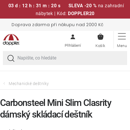
03 d : 12 h : 31 m : 20 s
SLEVA -20 %
na zahradní
nábytek | Kód:
DOPPLER20
Přejít
Doprava zdarma při nákupu nad 2000 Kč
Sedací soupravy
na
NÁKUPN
obsah
KOŠÍK
Slunečníky
Křesla a židle
Polstry a sedáky
Mechanické deštníky
Stoly
Carbonsteel Mini Slim Clasrity
dámský skládací deštník
Lavice a houpačky