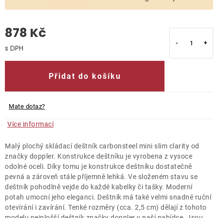
O nás
878 Kč
Kontakty
Měrná cena:
Přidat do košíku
Mate dotaz?
Více informací
Malý plochý skládací deštník carbonsteel mini slim clarity od
značky doppler. Konstrukce deštníku je vyrobena z vysoce
odolné oceli. Díky tomu je konstrukce deštníku dostatečně
pevná a zároveň stále příjemně lehká. Ve složeném stavu se
deštník pohodlně vejde do každé kabelky či tašky. Moderní
potah umocní jeho eleganci. Deštník má také velmi snadné ruční
otevírání i zavírání. Tenké rozměry (cca. 2,5 cm) dělají z tohoto
modelu nejplošší deštník značky doppler v naší nabídce. Jsou