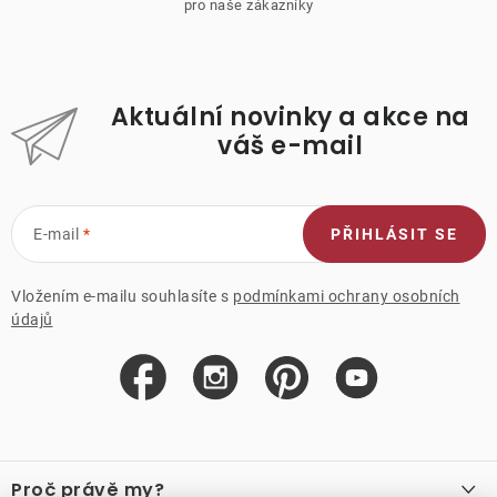
pro naše zákazníky
Aktuální novinky a akce na
váš e-mail
E-mail
PŘIHLÁSIT SE
Vložením e-mailu souhlasíte s
podmínkami ochrany osobních
údajů
Z
á
Proč právě my?