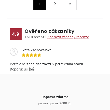
S
d
1
2
t
a
r
c
á
n
í
k
p
Ověřeno zákazníky
4.9
o
r
1610
recenzí.
Zobrazit všechny recenze
v
v
á
k
Iveta Zachovalova
n
y
í
v
Perfektně zabalené zboží, v perfektním stavu.
ý
Doporučuji 👍👍
p
i
s
u
Doprava zdarma
při nákupu na 2000 Kč