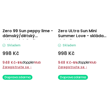
Zero 99 Sun peppy lime -
Zero ULtra Sun Mini
dámský/dětský
Summer Love - skládací
skládací deštník
deštník
Skladem
Skladem
998 Kč
998 Kč
948 Kč
948 Kč
−5%
−5%
Zaregistrujte se
›
Zaregistrujte se
›
Doprava zdarma
Doprava zdarma