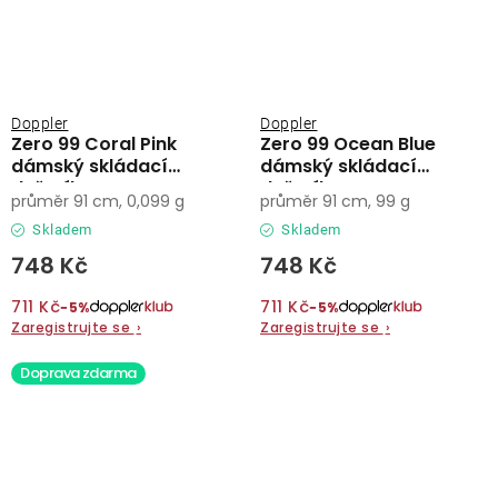
Doppler
Doppler
Zero 99 Coral Pink
Zero 99 Ocean Blue
dámský skládací
dámský skládací
deštník
deštník
průměr 91 cm, 0,099 g
průměr 91 cm, 99 g
Skladem
Skladem
748 Kč
748 Kč
711 Kč
711 Kč
−5%
−5%
Zaregistrujte se
›
Zaregistrujte se
›
Doprava zdarma