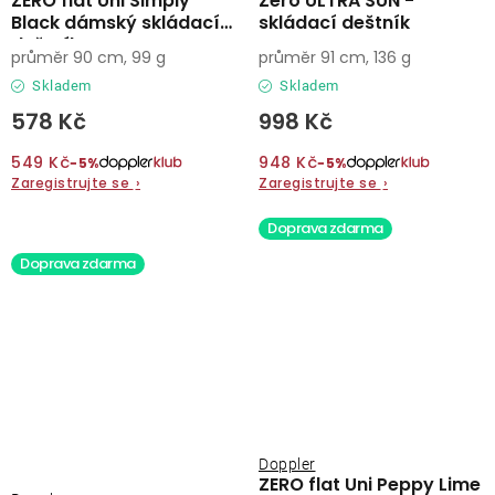
ZERO flat Uni Simply
Zero ULTRA SUN -
Black dámský skládací
skládací deštník
deštník
průměr 90 cm, 99 g
průměr 91 cm, 136 g
Skladem
Skladem
578 Kč
998 Kč
549 Kč
948 Kč
−5%
−5%
Zaregistrujte se
›
Zaregistrujte se
›
Doprava zdarma
Doprava zdarma
Doppler
ZERO flat Uni Peppy Lime