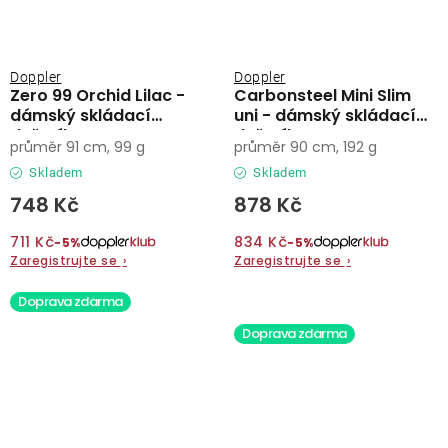
Doppler
Doppler
Zero 99 Orchid Lilac -
Carbonsteel Mini Slim
dámský skládací
uni - dámský skládací
deštník
deštník
průměr 91 cm, 99 g
průměr 90 cm, 192 g
Skladem
Skladem
748 Kč
878 Kč
711 Kč
834 Kč
−5%
−5%
Zaregistrujte se
›
Zaregistrujte se
›
Doprava zdarma
Doprava zdarma