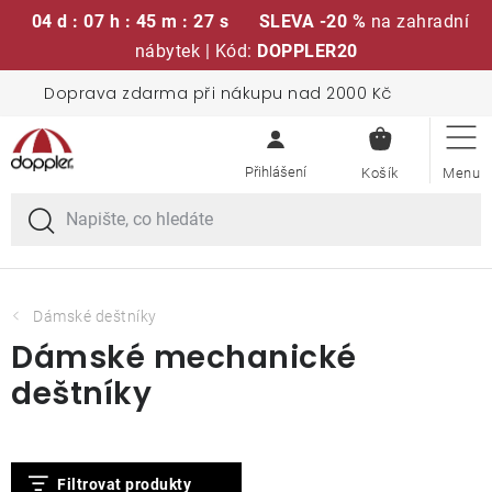
04 d : 07 h : 45 m : 27 s
SLEVA -20 %
na zahradní
nábytek | Kód:
DOPPLER20
Přejít
Doprava zdarma při nákupu nad 2000 Kč
Sedací soupravy
na
NÁKUPN
obsah
KOŠÍK
Slunečníky
Křesla a židle
Polstry a sedáky
Dámské deštníky
Dámské mechanické
Stoly
deštníky
Lavice a houpačky
V
Filtrovat produkty