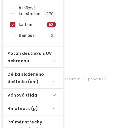
d
hliníková
u
O nás
konstrukce
270
k
karbon
63
Kontakty
t
ů
Bambus
3
Potah deštníku s UV
ochranou
Délka složeného
Celkem 63 produtků
deštníku (cm)
Váhová třída
Hmotnost (g)
Průměr střechy