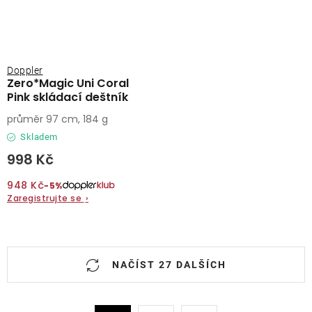
Doppler
Zero*Magic Uni Coral
Pink skládací deštník
průměr 97 cm, 184 g
Skladem
998 Kč
948 Kč
−5%
Zaregistrujte se
›
O
NAČÍST 27 DALŠÍCH
v
l
á