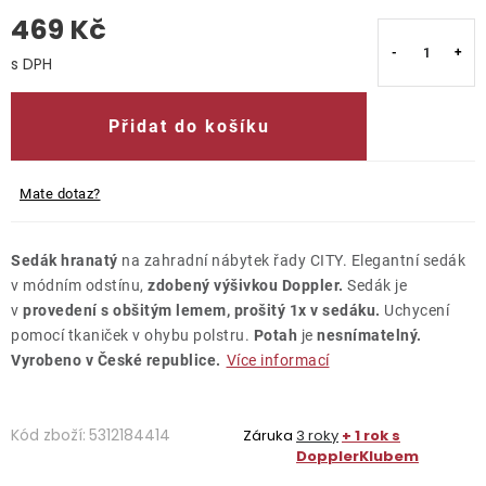
469 Kč
O nás
Měrná cena:
Kontakty
Přidat do košíku
Mate dotaz?
Sedák hranatý
na zahradní nábytek řady CITY. Elegantní sedák
v módním odstínu,
zdobený výšivkou Doppler.
Sedák je
v
provedení s obšitým lemem, prošitý 1x v sedáku.
Uchycení
pomocí tkaniček v ohybu polstru.
Potah
je
nesnímatelný.
Vyrobeno v České republice.
Více informací
Kód zboží:
5312184414
Záruka
3 roky
+ 1 rok s
DopplerKlubem