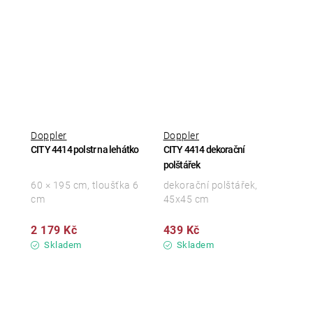
Doppler
Doppler
CITY 4414 polstr na lehátko
CITY 4414 dekorační
polštářek
60 × 195 cm, tloušťka 6
dekorační polštářek,
cm
45x45 cm
2 179 Kč
439 Kč
Skladem
Skladem