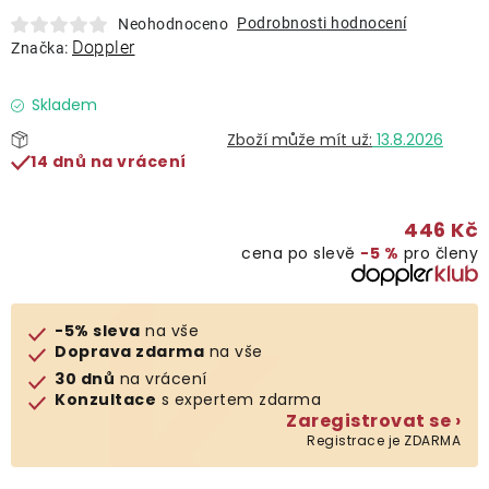
Lehátka
Podrobnosti hodnocení
Neohodnoceno
Doppler
Značka:
Doplňky
Skladem
13.8.2026
Deštníky
14 dnů na vrácení
Gastro produkty
446 Kč
cena po slevě
−5 %
pro členy
Kolekce
-5% sleva
na vše
Prodávané značky
Doprava zdarma
na vše
30 dnů
na vrácení
Konzultace
s expertem zdarma
Klub výhod
Zaregistrovat se ›
Registrace je ZDARMA
Naše katalogy