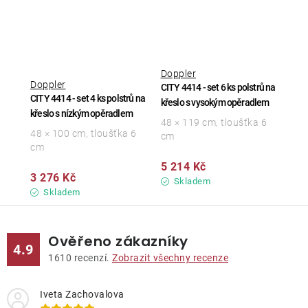
Doppler
Doppler
CITY 4414 - set 6 ks polstrů na
CITY 4414 - set 4 ks polstrů na
křeslo s vysokým opěradlem
křeslo s nízkým opěradlem
48 × 119 cm, tloušťka 6
48 × 100 cm, tloušťka 6
cm
cm
5 214 Kč
3 276 Kč
Skladem
Skladem
Ověřeno zákazníky
4.9
1610
recenzí.
Zobrazit všechny recenze
Iveta Zachovalova