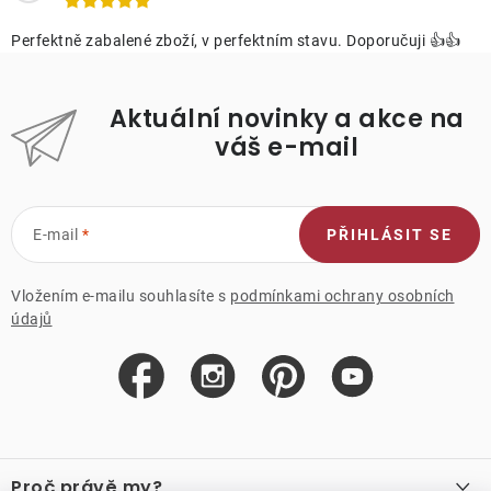
Perfektně zabalené zboží, v perfektním stavu. Doporučuji 👍👍
Aktuální novinky a akce na
váš e-mail
E-mail
PŘIHLÁSIT SE
Vložením e-mailu souhlasíte s
podmínkami ochrany osobních
údajů
Z
á
Proč právě my?