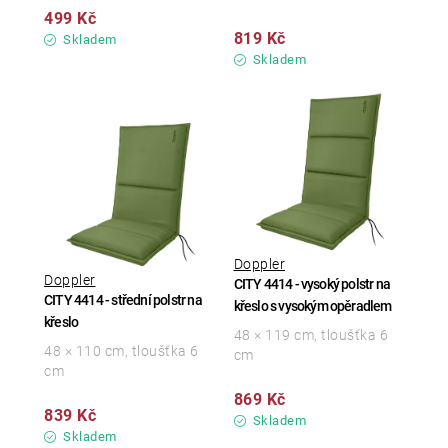
499 Kč
819 Kč
Skladem
Skladem
Doppler
Doppler
CITY 4414 - vysoký polstr na
CITY 4414 - střední polstr na
křeslo s vysokým opěradlem
křeslo
48 × 119 cm, tloušťka 6
48 × 110 cm, tloušťka 6
cm
cm
869 Kč
839 Kč
Skladem
Skladem