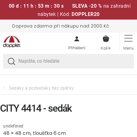
00 d : 11 h : 53 m : 30 s
SLEVA -20 %
na zahradní
nábytek | Kód:
DOPPLER20
Přejít
Doprava zdarma při nákupu nad 2000 Kč
Sedací soupravy
na
NÁKUPN
obsah
KOŠÍK
Slunečníky
Křesla a židle
Polstry a sedáky
Sedáky a podsedáky bez opěrky
Stoly
CITY 4414 - sedák
Lavice a houpačky
undefined
48 × 48 cm, tloušťka 6 cm