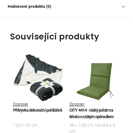
Hodnocení produktu (0)
Související produkty
Doppler
Doppler
Přikrývka dekorační polštářek
CITY 4414 - nízký polstr na
křeslo s nízkým opěradlem
125x150 cm
48 × 100 cm, tloušťka 6
cm