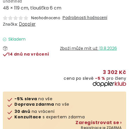
undefined
Lehátka
48 × 119 cm, tloušťka 6 cm
Podrobnosti hodnocení
Neohodnoceno
Doplňky
Doppler
Značka:
Deštníky
Skladem
13.8.2026
14 dnů na vrácení
Gastro produkty
3 302 Kč
Kolekce
cena po slevě
−5 %
pro členy
Prodávané značky
-5% sleva
na vše
Doprava zdarma
na vše
Klub výhod
30 dnů
na vrácení
Konzultace
s expertem zdarma
Zaregistrovat se ›
Naše katalogy
Registrace je ZDARMA