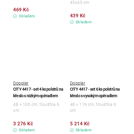
45x45 cm
469 Kč
439 Kč
Skladem
Skladem
Doppler
Doppler
CITY 4417 - set 4 ks polstrů na
CITY 4417 - set 6 ks polstrů na
křeslo s nízkým opěradlem
křeslo s vysokým opěradlem
48 × 100 cm, tloušťka 6
48 × 119 cm, tloušťka 6
cm
cm
3 276 Kč
5 214 Kč
Skladem
Skladem