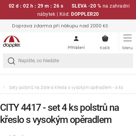
02 d : 02 h : 29 m : 25 s
SLEVA -20 %
na zahradní
nábytek | Kód:
DOPPLER20
Přejít
Doprava zdarma při nákupu nad 2000 Kč
Sedací soupravy
na
NÁKUPN
obsah
KOŠÍK
Slunečníky
Křesla a židle
Polstry a sedáky
Sety polstrů na židle a křesla s vysokým opěradlem - 4 ks
Stoly
CITY 4417 - set 4 ks polstrů na
křeslo s vysokým opěradlem
Lavice a houpačky