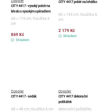
Doppler
CITY 4417 polstr na lehátko
CITY 4417 - vysoký polstr na
křeslo s vysokým opěradlem
60 × 195 cm, tloušťka 6
48 × 119 cm, tloušťka 6
cm
cm
2 179 Kč
869 Kč
Skladem
Skladem
Doppler
Doppler
CITY 4417 - sedák
CITY 4417 dekorační
polštářek
48 × 48 cm, tloušťka 6 cm
dekorační polštářek,