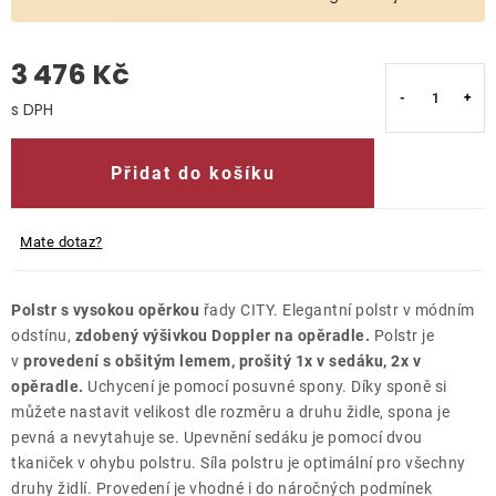
O nás
3 476 Kč
Kontakty
Měrná cena:
Přidat do košíku
Mate dotaz?
Polstr s vysokou opěrkou
řady CITY. Elegantní polstr v módním
odstínu,
zdobený výšivkou Doppler na opěradle.
Polstr je
v
provedení s obšitým lemem, prošitý 1x v sedáku, 2x v
opěradle.
Uchycení je pomocí posuvné spony. Díky sponě si
můžete nastavit velikost dle rozměru a druhu židle, spona je
pevná a nevytahuje se. Upevnění sedáku je pomocí dvou
tkaniček v ohybu polstru. Síla polstru je optimální pro všechny
druhy židlí. Provedení je vhodné i do náročných podmínek