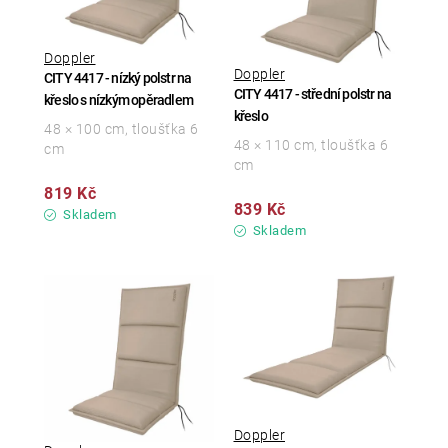
Doppler
Doppler
CITY 4417 - nízký polstr na
CITY 4417 - střední polstr na
křeslo s nízkým opěradlem
křeslo
48 × 100 cm, tloušťka 6
48 × 110 cm, tloušťka 6
cm
cm
819 Kč
839 Kč
Skladem
Skladem
Doppler