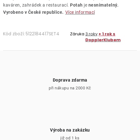
kaváren, zahrádek a restaurací.
Potah
je
nesnímatelný.
Vyrobeno v České republice.
Více informací
Kód zboží:
5122184417SET4
Záruka
3 roky
+ 1 rok s
DopplerKlubem
Doprava zdarma
při nákupu na 2000 Kč
Výroba na zakázku
již od 1 ks