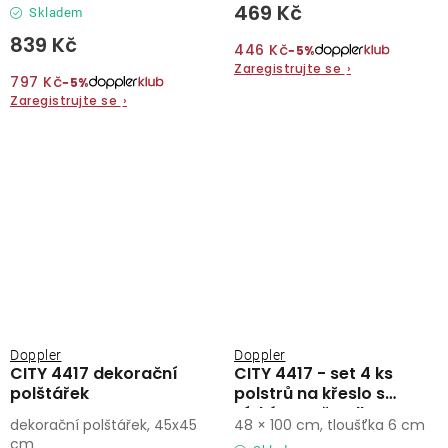
469 Kč
Skladem
839 Kč
446 Kč
−5%
Zaregistrujte se
›
797 Kč
−5%
Zaregistrujte se
›
Doppler
Doppler
CITY 4417 dekorační
CITY 4417 - set 4 ks
polštářek
polstrů na křeslo s
nízkým opěradlem
dekorační polštářek, 45x45
48 × 100 cm, tloušťka 6 cm
cm