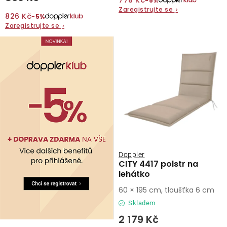
778 Kč
−5%
Zaregistrujte se
›
826 Kč
−5%
O nás
Zaregistrujte se
›
Kontakty
Doppler
CITY 4417 polstr na
lehátko
60 × 195 cm, tloušťka 6 cm
Skladem
2 179 Kč