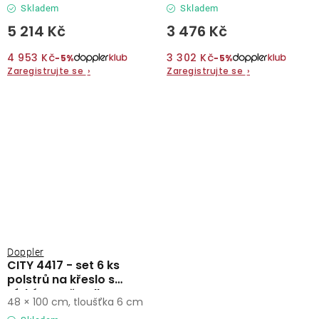
Skladem
Skladem
5 214 Kč
3 476 Kč
4 953 Kč
3 302 Kč
−5%
−5%
Zaregistrujte se
›
Zaregistrujte se
›
Doppler
CITY 4417 - set 6 ks
polstrů na křeslo s
nízkým opěradlem
48 × 100 cm, tloušťka 6 cm