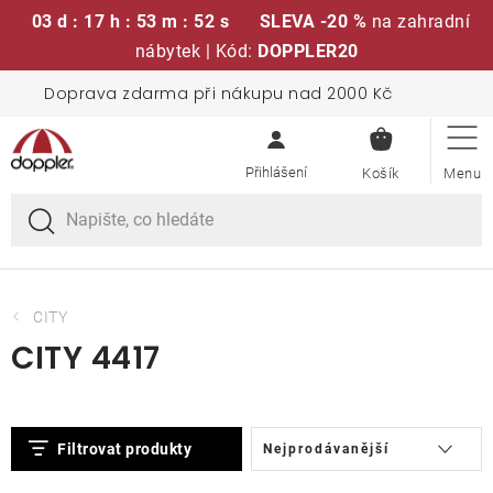
03 d : 17 h : 53 m : 51 s
SLEVA -20 %
na zahradní
nábytek | Kód:
DOPPLER20
Přejít
Doprava zdarma při nákupu nad 2000 Kč
Sedací soupravy
na
NÁKUPN
obsah
KOŠÍK
Slunečníky
Křesla a židle
Polstry a sedáky
CITY
CITY 4417
Stoly
V
Ř
Lavice a houpačky
Filtrovat produkty
Nejprodávanější
ý
a