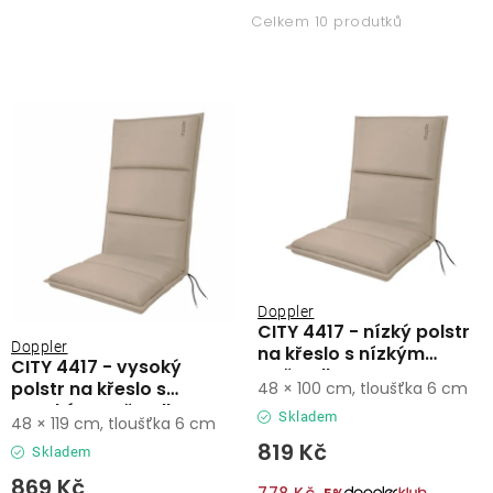
p
z
Lehátka
Celkem 10 produtků
i
e
s
n
Doplňky
p
í
r
p
Deštníky
o
r
d
o
Gastro produkty
u
d
k
u
Kolekce
t
k
ů
t
Doppler
CITY 4417 - nízký polstr
ů
Prodávané značky
Doppler
na křeslo s nízkým
CITY 4417 - vysoký
opěradlem
polstr na křeslo s
48 × 100 cm, tloušťka 6 cm
vysokým opěradlem
Klub výhod
Skladem
48 × 119 cm, tloušťka 6 cm
819 Kč
Skladem
Naše katalogy
869 Kč