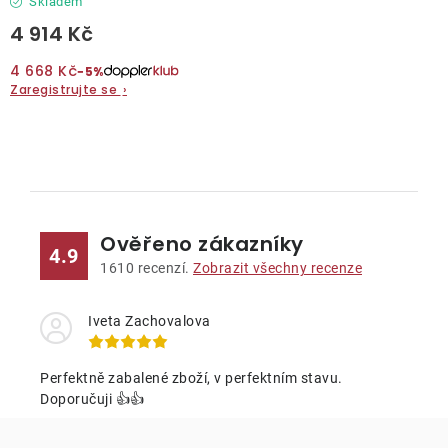
Skladem
4 914 Kč
4 668 Kč
−5%
Zaregistrujte se
›
O
v
l
Ověřeno zákazníky
á
4.9
d
1610
recenzí.
Zobrazit všechny recenze
a
c
Iveta Zachovalova
í
p
Perfektně zabalené zboží, v perfektním stavu.
r
Doporučuji 👍👍
v