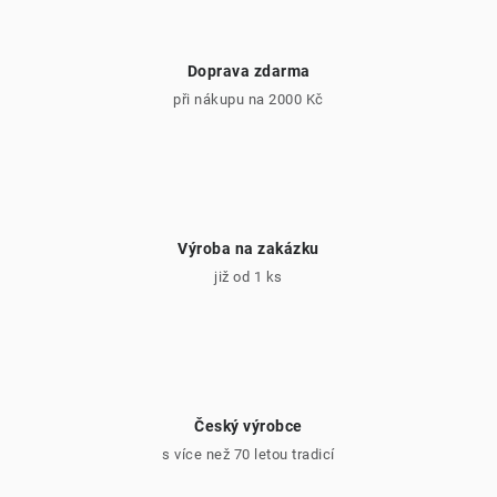
k
y
v
Doprava zdarma
ý
při nákupu na 2000 Kč
p
i
s
u
Výroba na zakázku
již od 1 ks
Český výrobce
s více než 70 letou tradicí