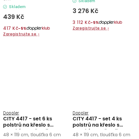
Skladem
Skladem
3 276 Kč
439 Kč
3 112 Kč
−5%
417 Kč
Zaregistrujte se
›
−5%
Zaregistrujte se
›
Doppler
Doppler
CITY 4417 - set 6 ks
CITY 4417 - set 4 ks
polstrů na křeslo s
polstrů na křeslo s
vysokým opěradlem
vysokým opěradlem
48 × 119 cm, tloušťka 6 cm
48 × 119 cm, tloušťka 6 cm