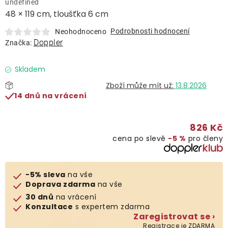
undefined
Lehátka
48 × 119 cm, tloušťka 6 cm
Podrobnosti hodnocení
Neohodnoceno
Doplňky
Doppler
Značka:
Deštníky
Skladem
13.8.2026
14 dnů na vrácení
Gastro produkty
826 Kč
Kolekce
cena po slevě
−5 %
pro členy
Prodávané značky
-5% sleva
na vše
Doprava zdarma
na vše
Klub výhod
30 dnů
na vrácení
Konzultace
s expertem zdarma
Zaregistrovat se ›
Naše katalogy
Registrace je ZDARMA