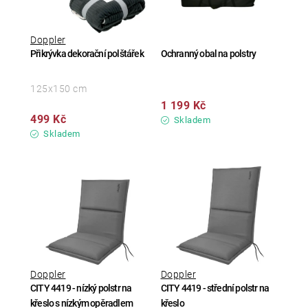
Doppler
Přikrývka dekorační polštářek
Ochranný obal na polstry
125x150 cm
1 199 Kč
499 Kč
Skladem
Skladem
Doppler
Doppler
CITY 4419 - nízký polstr na
CITY 4419 - střední polstr na
křeslo s nízkým opěradlem
křeslo