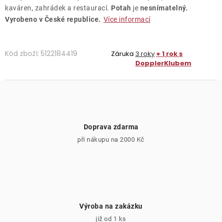
kaváren, zahrádek a restaurací.
Potah
je
nesnímatelný.
Vyrobeno v České republice.
Více informací
Kód zboží:
5122184419
Záruka
3 roky
+ 1 rok s
DopplerKlubem
Doprava zdarma
při nákupu na 2000 Kč
Výroba na zakázku
již od 1 ks