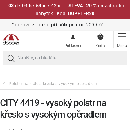
03 d : 04 h : 53 m : 42 s
SLEVA -20 %
na zahradní
nábytek | Kód:
DOPPLER20
Přejít
Doprava zdarma při nákupu nad 2000 Kč
Sedací soupravy
na
NÁKUPN
obsah
KOŠÍK
Slunečníky
Křesla a židle
Polstry a sedáky
Polstry na židle a křesla s vysokým opěradlem
Stoly
CITY 4419 - vysoký polstr na
křeslo s vysokým opěradlem
Lavice a houpačky