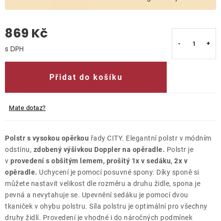
O nás
869 Kč
Kontakty
Měrná cena:
Přidat do košíku
Mate dotaz?
Polstr s vysokou opěrkou
řady CITY. Elegantní polstr v módním
odstínu,
zdobený výšivkou Doppler na opěradle.
Polstr je
v
provedení s obšitým lemem, prošitý 1x v sedáku, 2x v
opěradle.
Uchycení je pomocí posuvné spony. Díky sponě si
můžete nastavit velikost dle rozměru a druhu židle, spona je
pevná a nevytahuje se. Upevnění sedáku je pomocí dvou
tkaniček v ohybu polstru. Síla polstru je optimální pro všechny
druhy židlí. Provedení je vhodné i do náročných podmínek