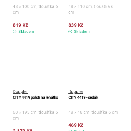
48 × 100 cm, tloušťka 6
48 × 110 cm, tloušťka 6
cm
cm
819 Kč
839 Kč
Skladem
Skladem
Doppler
Doppler
CITY 4419 polstr na lehátko
CITY 4419 - sedák
60 × 195 cm, tloušťka 6
48 × 48 cm, tloušťka 6 cm
cm
469 Kč