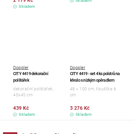
2 179 Kč
Skladem
Skladem
Doppler
Doppler
CITY 4419 dekorační
CITY 4419 - set 4 ks polstrů na
polštářek
křeslo s nízkým opěradlem
dekorační polštářek,
48 × 100 cm, tloušťka 6
45x45 cm
cm
439 Kč
3 276 Kč
Skladem
Skladem