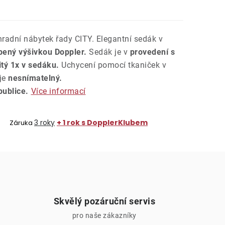
radní nábytek řady CITY. Elegantní sedák v
bený výšivkou Doppler.
Sedák je v
provedení s
tý 1x v sedáku.
Uchycení pomocí tkaniček v
je
nesnímatelný.
ublice.
Více informací
3 roky
+ 1 rok s DopplerKlubem
Záruka
Skvělý pozáruční servis
pro naše zákazníky