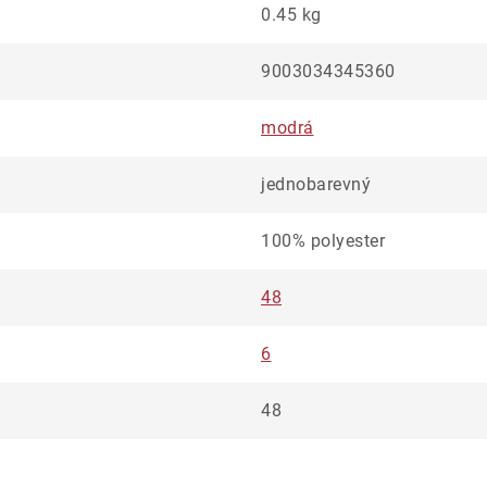
0.45 kg
9003034345360
modrá
jednobarevný
100% polyester
48
6
48