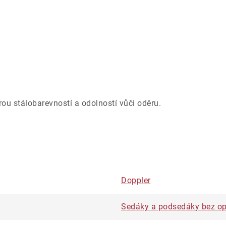
ou stálobarevností a odolností vůči oděru.
Doppler
Sedáky a podsedáky bez op