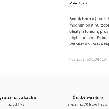
Mate dotaz?
Sedák hranatý
na zah
módním odstínu,
zdo
obšitým lemem, proši
ohybu polstru.
Potah
Vyrobeno v České rep
Kód zboží:
5312184420
ýroba na zakázku
Český výrobce
již od 1 ks
s více než 70 letou tradicí