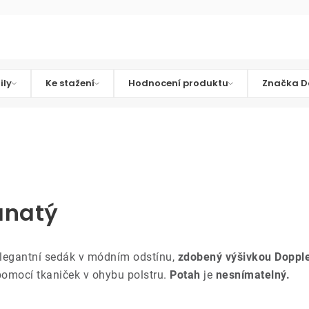
ily
Ke stažení
Hodnocení produktu
Značka D
anatý
Elegantní sedák v módním odstínu,
zdobený výšivkou Dopple
omocí tkaniček v ohybu polstru.
Potah
je
nesnímatelný.