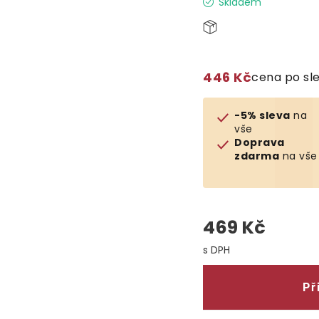
Skladem
446 Kč
cena po sl
-5% sleva
na
vše
Doprava
zdarma
na vše
469 Kč
Měrná cena:
Př