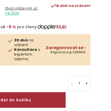
14 dnů na vrácení
11.8.2026
evě
−5 %
pro členy
30 dnů
na
vrácení
Zaregistrovat se ›
Konzultace
s
Registrace je ZDARMA
expertem
zdarma
idat do košíku