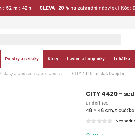
h : 52 m : 41 s
SLEVA -20 %
na zahradní nábytek | Kód:
Polstry a sedáky
Stoly
Lavice a houpačky
Lehátka
Sedáky a podsedáky bez opěrky
CITY 4420 - sedák
Doppler
CITY 4420 - se
undefined
48 × 48 cm, tloušťk
Neohodn