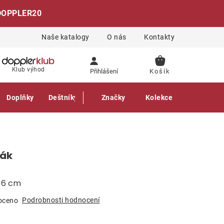
DOPPLER20
Naše katalogy
O nás
Kontakty
NÁKUPNÍ
Klub výhod
Přihlášení
KOŠÍK
Doplňky
Deštníky
Gastro produkty
Značky
Kolekce
dák
a 6 cm
Podrobnosti hodnocení
oceno