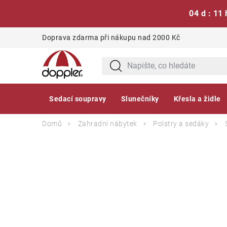
04 d : 11 
Přejít
Doprava zdarma při nákupu nad 2000 Kč
na
obsah
Sedací soupravy
Slunečníky
Křesla a židle
Domů
Zahradní nábytek
Polstry a sedáky