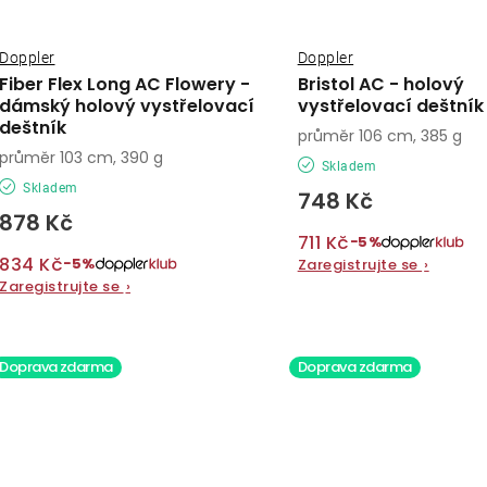
Doppler
Doppler
Fiber Flex Long AC Flowery -
Bristol AC - holový
dámský holový vystřelovací
vystřelovací deštní
deštník
průměr 106 cm, 385 g
průměr 103 cm, 390 g
Skladem
Skladem
748 Kč
878 Kč
711 Kč
−5%
834 Kč
−5%
Zaregistrujte se
›
Zaregistrujte se
›
Doprava zdarma
Doprava zdarma