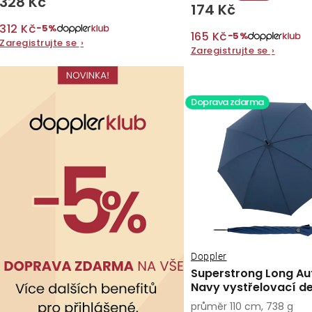
328 Kč
t
174 Kč
ů
ů
312 Kč
−5%
165 Kč
−5%
Zaregistrujte se
›
Zaregistrujte se
›
Doprava zdarma
Doppler
Superstrong Long Au
Navy vystřelovací de
průměr 110 cm, 738 g