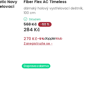
atic Navy
Fiber Flex AC Timeless
elovací
dámský holový vystřelovací deštník,
100 cm
Skladem
568 Kč
−50 %
284 Kč
270 Kč
−5%
Zaregistrujte se
›
Doprava zdarma