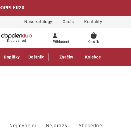
DOPPLER20
Naše katalogy
O nás
Kontakty
NÁKUPNÍ
Klub výhod
Přihlášení
KOŠÍK
Doplňky
Deštníky
Gastro produkty
Značky
Kolekce
Nejlevnější
Nejdražší
Abecedně