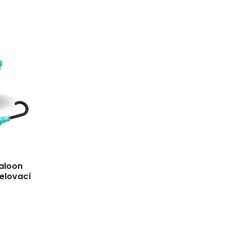
Baloon
elovací