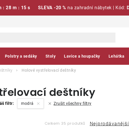
h : 28 m : 14 s
SLEVA -20 %
na zahradní nábytek | Kód:
Polstry a sedáky
Stoly
Lavice a houpačky
Lehátka
eštníky
Holové vystřelovací deštníky
řelovací deštníky
áš filtr:
modrá
Zrušit všechny filtry
Ř
Celkem 35 produtků
Nejprodávanější