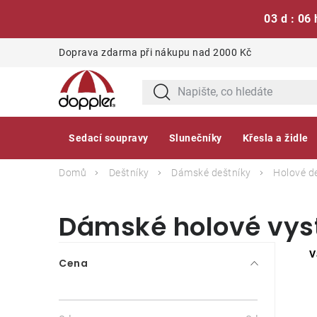
03 d : 06 
Přejít
Doprava zdarma při nákupu nad 2000 Kč
na
obsah
Sedací soupravy
Slunečníky
Křesla a židle
Domů
Deštníky
Dámské deštníky
Holové d
Dámské holové vyst
P
V
Cena
o
s