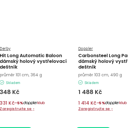
Derby
Doppler
Hit Long Automatic Baloon
Carbonsteel Long Pa
dámský holový vystřelovací
dámský holový vystř
deštník
deštník
průměr 101 cm, 364 g
průměr 103 cm, 490 g
Skladem
Skladem
348 Kč
1 488 Kč
331 Kč
1 414 Kč
−5%
−5%
Zaregistrujte se
›
Zaregistrujte se
›