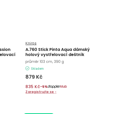
Knirps
ssion
A.760 Stick Pinta Aqua dámský
elovací
holový vystřelovací deštník
průměr 103 cm, 390 g
Skladem
879 Kč
835 Kč
−5%
Zaregistrujte se
›