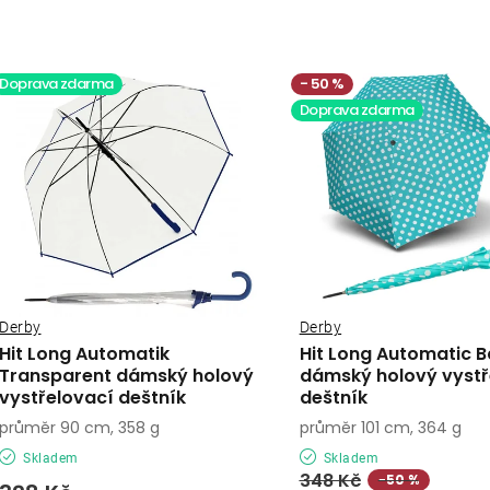
a
V
z
ý
Doprava zdarma
50 %
e
Doprava zdarma
p
n
í
s
p
p
r
r
o
o
Derby
Derby
d
Hit Long Automatik
Hit Long Automatic 
d
Transparent dámský holový
dámský holový vystř
u
vystřelovací deštník
deštník
u
k
průměr 90 cm, 358 g
průměr 101 cm, 364 g
k
Skladem
Skladem
t
348 Kč
−50 %