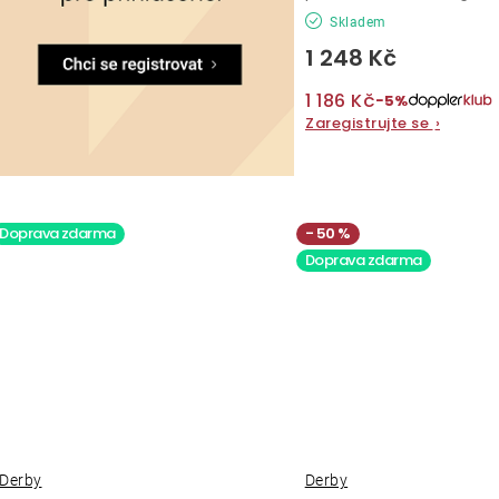
Skladem
1 248 Kč
1 186 Kč
−5%
Zaregistrujte se
›
Doprava zdarma
50 %
Doprava zdarma
Derby
Derby