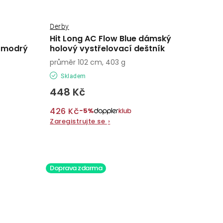
Derby
Hit Long AC Flow Blue dámský
k modrý
holový vystřelovací deštník
průměr 102 cm, 403 g
Skladem
448 Kč
426 Kč
−5%
Zaregistrujte se
›
Doprava zdarma