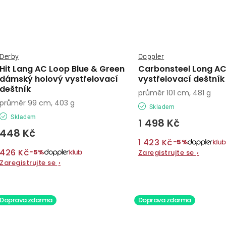
Derby
Doppler
Hit Lang AC Loop Blue & Green
Carbonsteel Long AC
dámský holový vystřelovací
vystřelovací deštník
deštník
průměr 101 cm, 481 g
průměr 99 cm, 403 g
Skladem
Skladem
1 498 Kč
448 Kč
1 423 Kč
−5%
426 Kč
−5%
Zaregistrujte se
›
Zaregistrujte se
›
Doprava zdarma
Doprava zdarma