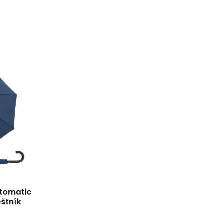
tomatic
štník