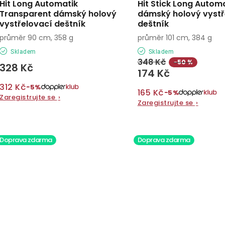
Hit Long Automatik
Hit Stick Long Autom
Transparent dámský holový
dámský holový vystř
vystřelovací deštník
deštník
průměr 90 cm, 358 g
průměr 101 cm, 384 g
Skladem
Skladem
348 Kč
−50 %
328 Kč
174 Kč
312 Kč
−5%
165 Kč
−5%
Zaregistrujte se
›
Zaregistrujte se
›
Doprava zdarma
Doprava zdarma