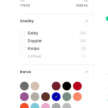
t
174
Kč
1629
Kč
r
Značky
a
n
Derby
18
i
n
Doppler
14
Knirps
3
í
s.Oliver
0
p
a
Barva
n
e
l