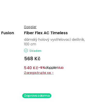
Doppler
 Fusion
Fiber Flex AC Timeless
dámský holový vystřelovací deštník,
100 cm
Skladem
568 Kč
540 Kč
−5%
Zaregistrujte se
›
Doprava zdarma