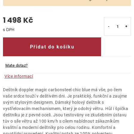
O nás
1 498 Kč
Kontakty
Měrná cena:
Přidat do košíku
Mate dotaz?
Více informací
Deštník doppler magic carbonsteel chic blue má vše, po čem
vaše srdce touží v deštivém dni. Je praktický, funkční a zaujme
svým stylovým designem. Dámský holový deštník s
vystřelovacím mechanismem, který je odolný větru. Hůl i špička
deštníku je z pevné oceli. Jsou testovány ve zkušebním ústavu
tüv o síle větru až 100 km/h s cílem nabídnout zákazníkům
kvalitní a moderní deštníky pro celou rodinu. Komfortní a
prvotřídní provedení. Kvalitní potah ze 100% polyesteru.