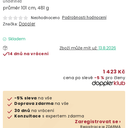
undefined
Lehátka
průměr 101 cm, 481 g
Podrobnosti hodnocení
Neohodnoceno
Doplňky
Doppler
Značka:
Deštníky
Skladem
13.8.2026
14 dnů na vrácení
Gastro produkty
1 423 Kč
Kolekce
cena po slevě
−5 %
pro členy
Prodávané značky
-5% sleva
na vše
Doprava zdarma
na vše
Klub výhod
30 dnů
na vrácení
Konzultace
s expertem zdarma
Zaregistrovat se ›
Naše katalogy
Registrace je ZDARMA