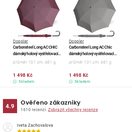
Doppler
Doppler
Carbonsteel Long AC CHIC
Carbonsteel Long AC Chic
dámský holový vystřelovací
dámský holový vystřelovací
deštník
deštník
průměr 101 cm, 481 g
průměr 101 cm, 481 g
1 498 Kč
1 498 Kč
Skladem
Skladem
Ověřeno zákazníky
4.9
1610
recenzí.
Zobrazit všechny recenze
Iveta Zachovalova