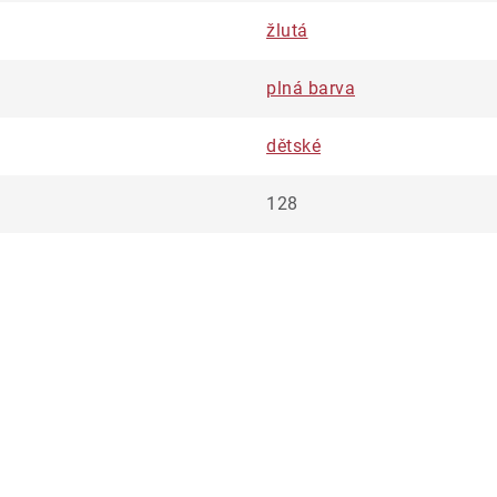
žlutá
plná barva
dětské
128