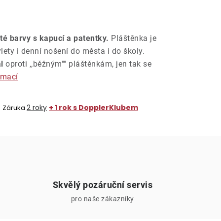
uté barvy s kapucí a patentky.
Pláštěnka je
ety i denní nošení do města i do školy.
l
oproti ‚‚běžným"" pláštěnkám, jen tak se
rmací
2 roky
+ 1 rok s DopplerKlubem
Záruka
Skvělý pozáruční servis
pro naše zákazníky