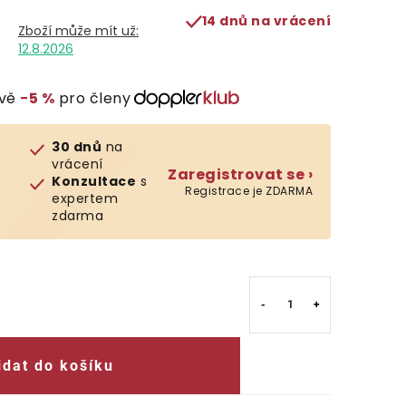
14 dnů na vrácení
12.8.2026
evě
−5 %
pro členy
30 dnů
na
vrácení
Zaregistrovat se ›
Konzultace
s
Registrace je ZDARMA
expertem
zdarma
idat do košíku