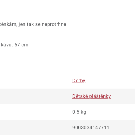
štěnkám, jen tak se neprotrhne
rukávu: 67 cm
Derby
Dětské pláštěnky
0.5 kg
9003034147711