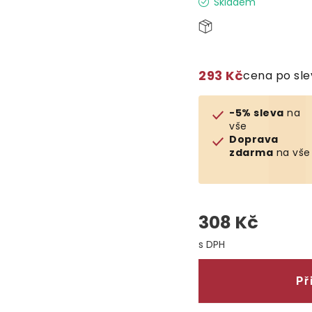
Skladem
293 Kč
cena po sl
-5% sleva
na
vše
Doprava
zdarma
na vše
308 Kč
Měrná cena:
Př