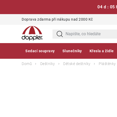
04 d : 05 
Přejít
Doprava zdarma při nákupu nad 2000 Kč
na
obsah
Sedací soupravy
Slunečníky
Křesla a židle
Domů
Deštníky
Dětské deštníky
Pláštěnky