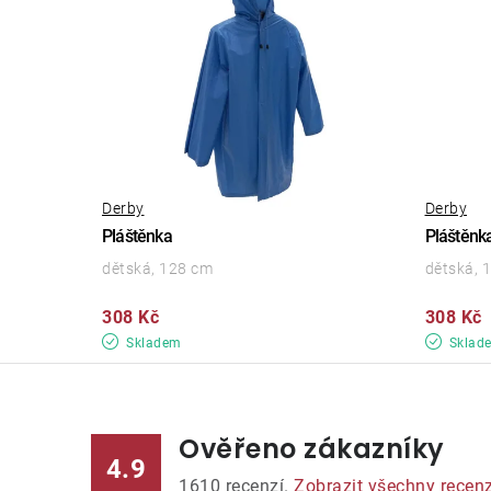
Derby
Derby
Pláštěnka
Pláštěnk
dětská, 128 cm
dětská, 
308 Kč
308 Kč
Skladem
Sklad
Ověřeno zákazníky
4.9
1610
recenzí.
Zobrazit všechny recen