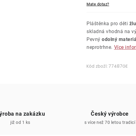
Mate dotaz?
Pláštěnka pro děti
žl
skladná vhodná na výl
Pevný
odolný materiá
neprotrhne.
Více info
Kód zboží:
77487GE
ýroba na zakázku
Český výrobce
již od 1 ks
s více než 70 letou tradicí