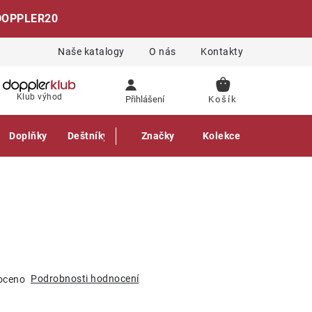
DOPPLER20
Naše katalogy
O nás
Kontakty
NÁKUPNÍ
Klub výhod
Přihlášení
KOŠÍK
Doplňky
Deštníky
Gastro produkty
Značky
Kolekce
Podrobnosti hodnocení
oceno