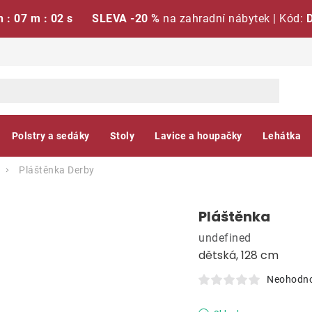
h : 07 m : 01 s
SLEVA -20 %
na zahradní nábytek | Kód:
Polstry a sedáky
Stoly
Lavice a houpačky
Lehátka
Pláštěnka
Derby
Pláštěnka
undefined
dětská, 128 cm
Neohodn