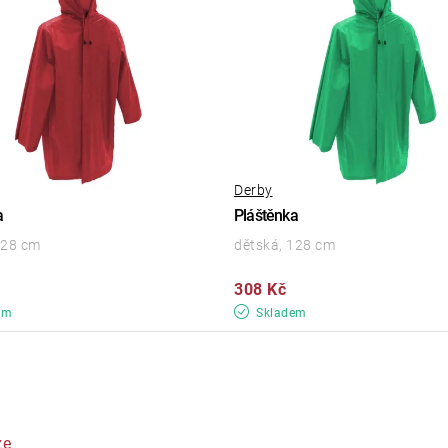
Derby
a
Pláštěnka
128 cm
dětská, 128 cm
308 Kč
em
Skladem
ze