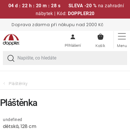
04 d : 22 h : 20 m : 27 s
SLEVA -20 %
na zahradní
nábytek | Kód:
DOPPLER20
Přejít
Doprava zdarma při nákupu nad 2000 Kč
Sedací soupravy
na
NÁKUPN
obsah
KOŠÍK
Slunečníky
Křesla a židle
Polstry a sedáky
Pláštěnky
Stoly
Pláštěnka
Lavice a houpačky
undefined
dětská, 128 cm