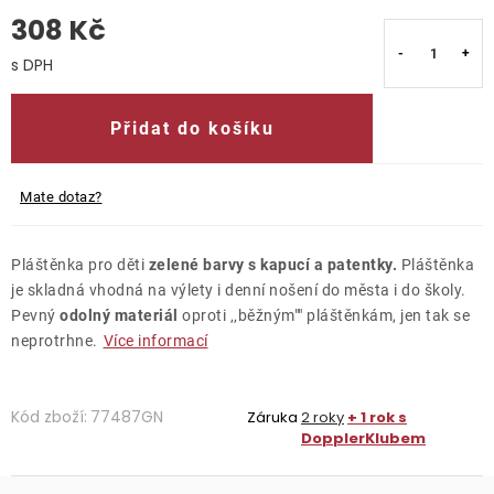
308 Kč
O nás
Měrná cena:
Kontakty
Přidat do košíku
Mate dotaz?
Pláštěnka pro děti
zelené barvy s kapucí a patentky.
Pláštěnka
je skladná vhodná na výlety i denní nošení do města i do školy.
Pevný
odolný materiál
oproti ‚‚běžným"" pláštěnkám, jen tak se
neprotrhne.
Více informací
Kód zboží:
77487GN
Záruka
2 roky
+ 1 rok s
DopplerKlubem