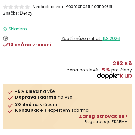
Lehátka
Podrobnosti hodnocení
Neohodnoceno
Derby
Značka:
Doplňky
Skladem
11.8.2026
Deštníky
14 dnů na vrácení
Gastro produkty
293 Kč
cena po slevě
−5 %
pro členy
Kolekce
-5% sleva
na vše
Prodávané značky
Doprava zdarma
na vše
30 dnů
na vrácení
Konzultace
s expertem zdarma
Klub výhod
Zaregistrovat se ›
Registrace je ZDARMA
Naše katalogy