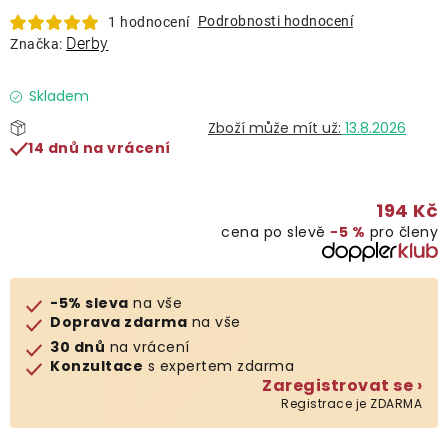
Lehátka
Podrobnosti hodnocení
1 hodnocení
Derby
Značka:
Doplňky
Skladem
13.8.2026
Deštníky
14 dnů na vrácení
Gastro produkty
194 Kč
cena po slevě
−5 %
pro členy
Kolekce
-5% sleva
na vše
Prodávané značky
Doprava zdarma
na vše
30 dnů
na vrácení
Konzultace
s expertem zdarma
Klub výhod
Zaregistrovat se ›
Registrace je ZDARMA
Naše katalogy