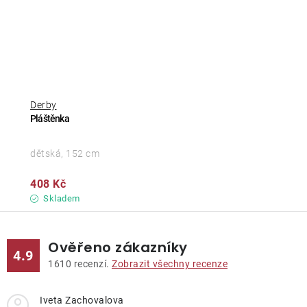
Derby
Pláštěnka
dětská, 152 cm
408 Kč
Skladem
Ověřeno zákazníky
4.9
1610
recenzí.
Zobrazit všechny recenze
Iveta Zachovalova