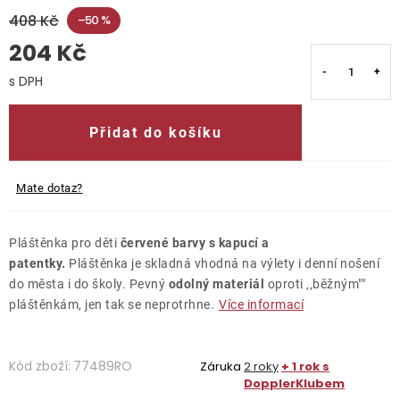
408 Kč
–50 %
O nás
204 Kč
Kontakty
Měrná cena:
Přidat do košíku
Mate dotaz?
Pláštěnka pro děti
červené barvy s kapucí a
patentky.
Pláštěnka je skladná vhodná na výlety i denní nošení
do města i do školy. Pevný
odolný materiál
oproti ‚‚běžným""
pláštěnkám, jen tak se neprotrhne.
Více informací
Kód zboží:
77489RO
Záruka
2 roky
+ 1 rok s
DopplerKlubem