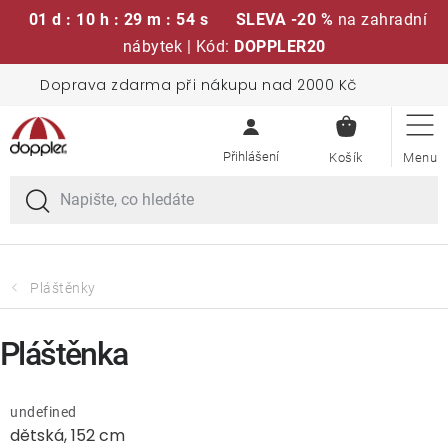
01 d : 10 h : 29 m : 53 s
SLEVA -20 %
na zahradní
nábytek | Kód:
DOPPLER20
Přejít
Doprava zdarma při nákupu nad 2000 Kč
Sedací soupravy
na
NÁKUPN
obsah
KOŠÍK
Slunečníky
Křesla a židle
Polstry a sedáky
Pláštěnky
Stoly
Pláštěnka
Lavice a houpačky
undefined
dětská, 152 cm