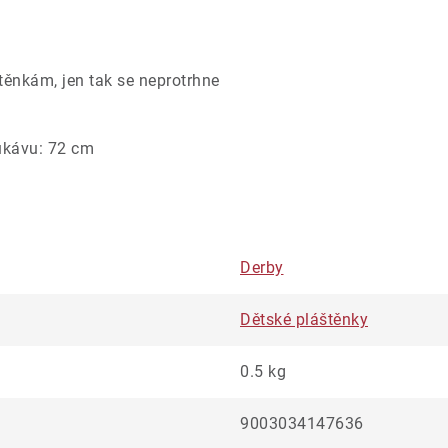
štěnkám, jen tak se neprotrhne
rukávu: 72 cm
Derby
Dětské pláštěnky
0.5 kg
9003034147636