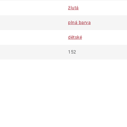
žlutá
plná barva
dětské
152