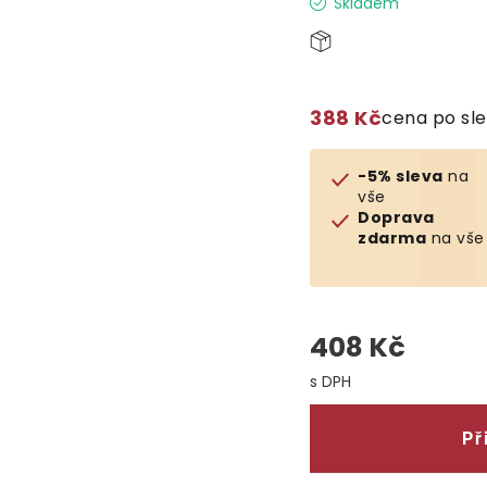
Skladem
388 Kč
cena po sl
-5% sleva
na
vše
Doprava
zdarma
na vše
408 Kč
Měrná cena:
Př