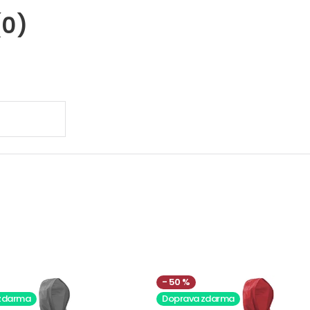
(0)
.
50 %
zdarma
Doprava zdarma