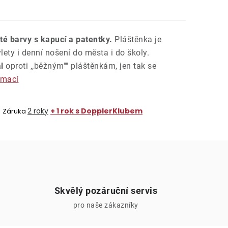
uté barvy s kapucí a patentky.
Pláštěnka je
ety i denní nošení do města i do školy.
l
oproti ‚‚běžným"" pláštěnkám, jen tak se
rmací
2 roky
+ 1 rok s DopplerKlubem
Záruka
Skvělý pozáruční servis
pro naše zákazníky