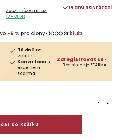
14 dnů na vrácení
12.8.2026
evě
−5 %
pro členy
30 dnů
na
vrácení
Zaregistrovat se ›
Konzultace
s
Registrace je ZDARMA
expertem
zdarma
idat do košíku