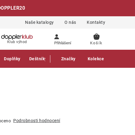
DOPPLER20
Naše katalogy
O nás
Kontakty
NÁKUPNÍ
Klub výhod
Přihlášení
KOŠÍK
Doplňky
Deštníky
Gastro produkty
Značky
Kolekce
Podrobnosti hodnocení
oceno