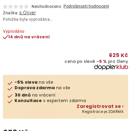
Lehátka
Podrobnosti hodnocení
Neohodnoceno
s.Oliver
Značka:
Položka byla vyprodána…
Doplňky
Vyprodáno
14 dnů na vrácení
Deštníky
625 Kč
Gastro produkty
cena po slevě
−5 %
pro členy
Kolekce
-5% sleva
na vše
Doprava zdarma
na vše
Prodávané značky
30 dnů
na vrácení
Konzultace
s expertem zdarma
Zaregistrovat se ›
Klub výhod
Registrace je ZDARMA
Naše katalogy