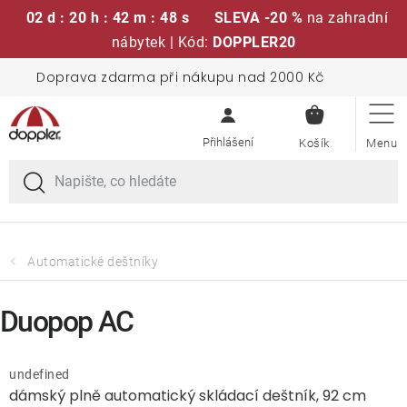
02 d : 20 h : 42 m : 48 s
SLEVA -20 %
na zahradní
nábytek | Kód:
DOPPLER20
Přejít
Doprava zdarma při nákupu nad 2000 Kč
Sedací soupravy
na
NÁKUPN
obsah
KOŠÍK
Slunečníky
Křesla a židle
Polstry a sedáky
Automatické deštníky
Stoly
Duopop AC
Lavice a houpačky
undefined
dámský plně automatický skládací deštník, 92 cm