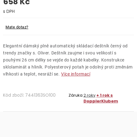
658 Kč
O nás
Měrná cena:
Kontakty
Mate dotaz?
Elegantní dámský plně automatický skládací deštník černý od
trendy značky s. Oliver. Deštník zaujme i svou velikostí s
pouhými 26 cm délky se vejde do každé kabelky. Konstrukce
sklolaminát a hliník. Polyesterový potah je odolný proti změnám
vlhkosti a teplot, nesráží se.
Více informací
Kód zboží:
7441363SO100
Záruka
2 roky
+ 1 rok s
DopplerKlubem