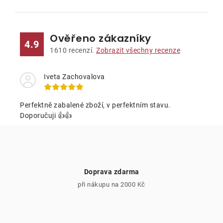
O
v
l
Ověřeno zákazníky
á
4.9
d
1610
recenzí.
Zobrazit všechny recenze
a
c
Iveta Zachovalova
í
p
Perfektně zabalené zboží, v perfektním stavu.
r
Doporučuji 👍👍
v
k
y
v
Doprava zdarma
ý
při nákupu na 2000 Kč
p
i
s