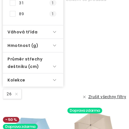
31
1
89
1
Váhová třída
Hmotnost (g)
Průměr střechy
deštníku (cm)
Kolekce
26
Zrušit všechny filtry
Doprava zdarma
50 %
Doprava zdarma