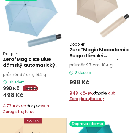
Doppler
Zero*Magic Macadamia
Doppler
Beige dámský
Zero*Magic Ice Blue
automatický deštník
dámský automatický
průměr 97 cm, 184 g
deštník
Skladem
průměr 97 cm, 184 g
998 Kč
Skladem
998 Kč
−50 %
948 Kč
−5%
498 Kč
Zaregistrujte se
›
473 Kč
−5%
Zaregistrujte se
›
Doprava zdarma