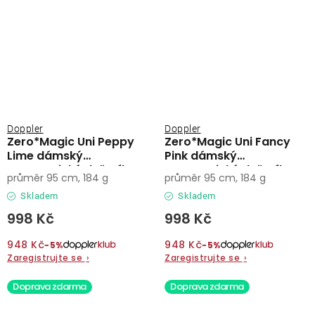
Doppler
Doppler
Zero*Magic Uni Peppy
Zero*Magic Uni Fancy
Lime dámský
Pink dámský
automatický deštník
automatický deštník
průměr 95 cm, 184 g
průměr 95 cm, 184 g
Skladem
Skladem
998 Kč
998 Kč
948 Kč
948 Kč
−5%
−5%
Zaregistrujte se
›
Zaregistrujte se
›
Doprava zdarma
Doprava zdarma