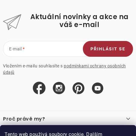
Aktuální novinky a akce na
váš e-mail
E-mail
PŘIHLÁSIT SE
Vložením e-mailu souhlasíte s
podmínkami ochrany osobních
údajů
Z
á
Proč právě my?
p
a
O nás
Důležité odkazy
Tento web používá soubory cookie. Dalším