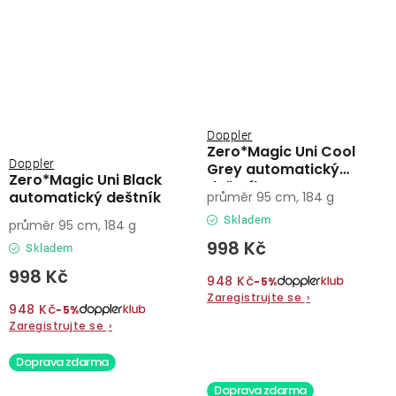
Doppler
Zero*Magic Uni Cool
Doppler
Grey automatický
Zero*Magic Uni Black
deštník
automatický deštník
průměr 95 cm, 184 g
Skladem
průměr 95 cm, 184 g
998 Kč
Skladem
998 Kč
948 Kč
−5%
Zaregistrujte se
›
948 Kč
−5%
Zaregistrujte se
›
Doprava zdarma
Doprava zdarma