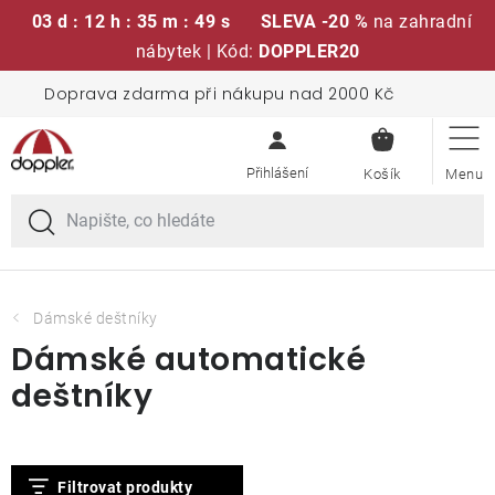
03 d : 12 h : 35 m : 48 s
SLEVA -20 %
na zahradní
nábytek | Kód:
DOPPLER20
Přejít
Doprava zdarma při nákupu nad 2000 Kč
Sedací soupravy
na
NÁKUPN
obsah
KOŠÍK
Slunečníky
Křesla a židle
Polstry a sedáky
Dámské deštníky
Dámské automatické
Stoly
deštníky
Lavice a houpačky
V
Filtrovat produkty