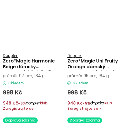
Doppler
Doppler
Zero*Magic Harmonic
Zero*Magic Uni Fruity
Beige dámský
Orange dámský
automatický deštník
automatický deštník
průměr 97 cm, 184 g
průměr 95 cm, 184 g
Skladem
Skladem
998 Kč
998 Kč
948 Kč
948 Kč
−5%
−5%
Zaregistrujte se
›
Zaregistrujte se
›
Doprava zdarma
Doprava zdarma