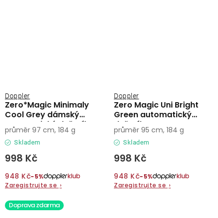
Doppler
Doppler
Zero*Magic Minimaly
Zero Magic Uni Bright
Cool Grey dámský
Green automatický
automatický deštník
deštník
průměr 97 cm, 184 g
průměr 95 cm, 184 g
Skladem
Skladem
998 Kč
998 Kč
948 Kč
948 Kč
−5%
−5%
Zaregistrujte se
›
Zaregistrujte se
›
Doprava zdarma