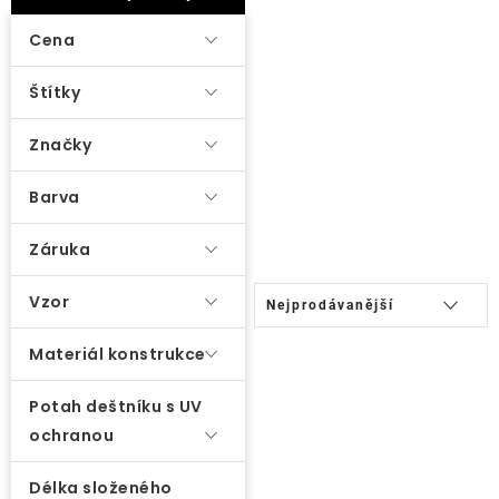
ý
Lehátka
p
Cena
i
Doplňky
Štítky
s
p
Značky
Deštníky
r
o
Barva
Gastro produkty
d
Záruka
u
Kolekce
k
Ř
Vzor
Nejprodávanější
t
a
Prodávané značky
ů
z
Materiál konstrukce
e
Potah deštníku s UV
n
Klub výhod
ochranou
í
p
Naše katalogy
Délka složeného