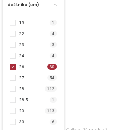
r
deštníku (cm)
o
O nás
d
19
1
Kontakty
u
22
4
k
t
23
3
ů
24
4
26
30
27
54
28
112
28.5
1
29
113
30
6
Celkem 30 produtků