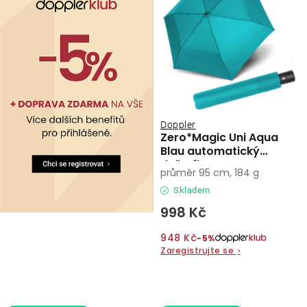
Doppler
Zero*Magic Uni Aqua
Blau automatický
deštník
průměr 95 cm, 184 g
Skladem
998 Kč
948 Kč
−5%
Zaregistrujte se
›