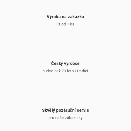
u
Výroba na zakázku
již od 1 ks
Český výrobce
s více než 70 letou tradicí
Skvělý pozáruční servis
pro naše zákazníky