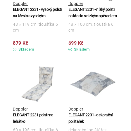
Doppler
Doppler
ELEGANT 2231 - vysoký polstr
ELEGANT 2231 - nízký polstr
na křeslo s vysokým
na křeslo s nízkým opěradlem
opěradlem
48 × 119 cm, tloušťka 6
48 × 100 cm, tloušťka 6
cm
cm
879 Kč
699 Kč
Skladem
Skladem
Doppler
Doppler
ELEGANT 2231 polstr na
ELEGANT 2231 - dekorační
lehátko
polštářek
60 × 195 cm, tloušťka 6
dekorační polštářek,