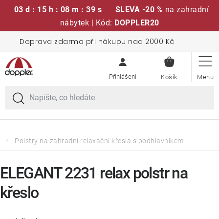
03 d : 15 h : 08 m : 38 s
SLEVA -20 %
na zahradní
nábytek | Kód:
DOPPLER20
Přejít
Doprava zdarma při nákupu nad 2000 Kč
Sedací soupravy
na
NÁKUPN
obsah
KOŠÍK
Slunečníky
Křesla a židle
Polstry a sedáky
Polstry na zahradní relaxační křesla s podhlavníkem
Stoly
ELEGANT 2231 relax polstr na
křeslo
Lavice a houpačky