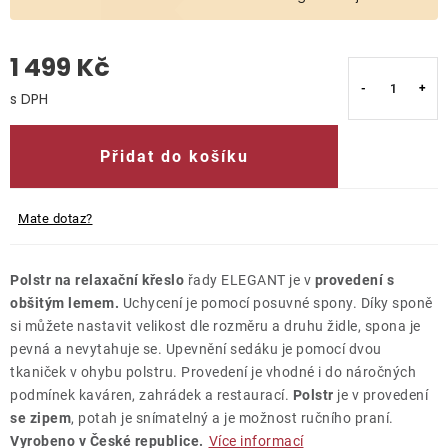
O nás
1 499 Kč
Kontakty
Měrná cena:
Přidat do košíku
Mate dotaz?
Polstr na relaxační křeslo
řady ELEGANT je v
provedení s
obšitým lemem.
Uchycení je pomocí posuvné spony. Díky sponě
si můžete nastavit velikost dle rozměru a druhu židle, spona je
pevná a nevytahuje se. Upevnění sedáku je pomocí dvou
tkaniček v ohybu polstru. Provedení je vhodné i do náročných
podmínek kaváren, zahrádek a restaurací.
Polstr
je v provedení
se zipem
, potah je snímatelný a je možnost ručního praní.
Vyrobeno v České republice.
Více informací