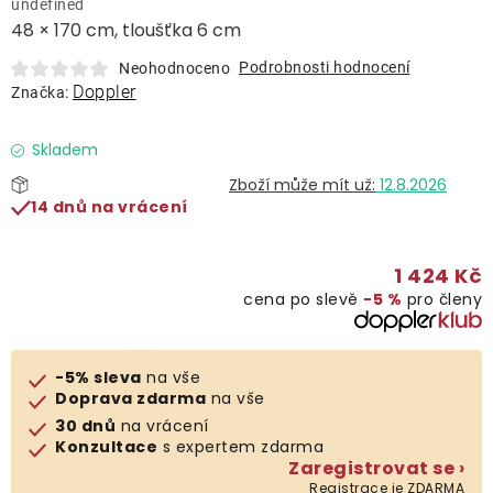
undefined
Lehátka
48 × 170 cm, tloušťka 6 cm
Podrobnosti hodnocení
Neohodnoceno
Doplňky
Doppler
Značka:
Deštníky
Skladem
12.8.2026
14 dnů na vrácení
Gastro produkty
1 424 Kč
Kolekce
cena po slevě
−5 %
pro členy
Prodávané značky
-5% sleva
na vše
Doprava zdarma
na vše
Klub výhod
30 dnů
na vrácení
Konzultace
s expertem zdarma
Zaregistrovat se ›
Naše katalogy
Registrace je ZDARMA