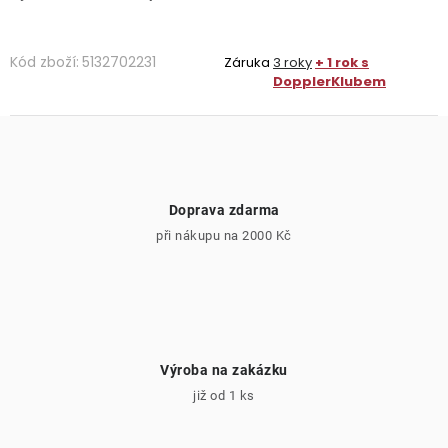
Kód zboží:
5132702231
Záruka
3 roky
+ 1 rok s
DopplerKlubem
Doprava zdarma
při nákupu na 2000 Kč
Výroba na zakázku
již od 1 ks