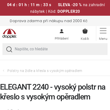
04 d : 01 h : 11 m : 33 s
SLEVA -20 %
na zahradní
nábytek | Kód:
DOPPLER20
Přejít
Doprava zdarma při nákupu nad 2000 Kč
Sedací soupravy
na
NÁKUPN
obsah
KOŠÍK
Slunečníky
Křesla a židle
Polstry a sedáky
Polstry na židle a křesla s vysokým opěradlem
Stoly
ELEGANT 2240 - vysoký polstr na
křeslo s vysokým opěradlem
Lavice a houpačky