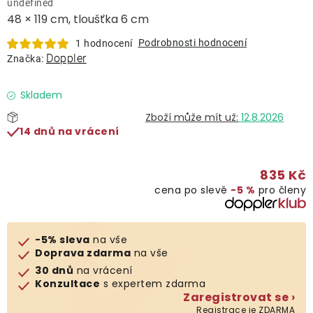
undefined
Lehátka
48 × 119 cm, tloušťka 6 cm
Podrobnosti hodnocení
1 hodnocení
Doplňky
Doppler
Značka:
Deštníky
Skladem
12.8.2026
14 dnů na vrácení
Gastro produkty
835 Kč
Kolekce
cena po slevě
−5 %
pro členy
Prodávané značky
-5% sleva
na vše
Doprava zdarma
na vše
Klub výhod
30 dnů
na vrácení
Konzultace
s expertem zdarma
Zaregistrovat se ›
Naše katalogy
Registrace je ZDARMA