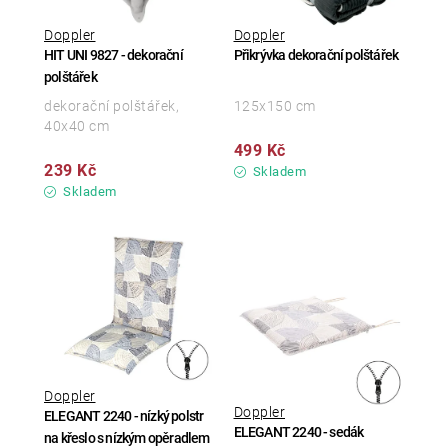
Doppler
Doppler
HIT UNI 9827 - dekorační
Přikrývka dekorační polštářek
polštářek
dekorační polštářek,
125x150 cm
40x40 cm
499 Kč
239 Kč
Skladem
Skladem
Doppler
Doppler
ELEGANT 2240 - nízký polstr
ELEGANT 2240 - sedák
na křeslo s nízkým opěradlem