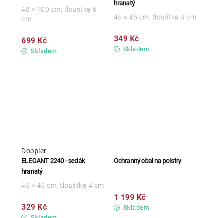
hranatý
48 × 100 cm, tloušťka 6
45 × 45 cm, tloušťka 4 cm
cm
349 Kč
699 Kč
Skladem
Skladem
Doppler
ELEGANT 2240 - sedák
Ochranný obal na polstry
hranatý
45 × 45 cm, tloušťka 4 cm
1 199 Kč
329 Kč
Skladem
Skladem