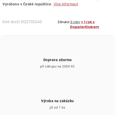
Vyrobeno v České republice.
Více informací
Kód zboží:
5122702240
Záruka
3 roky
+ 1 rok s
DopplerKlubem
Doprava zdarma
při nákupu na 2000 Kč
Výroba na zakázku
již od 1 ks