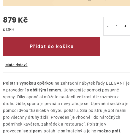
O nás
879 Kč
Kontakty
Měrná cena:
Přidat do košíku
Mate dotaz?
Polstr s vysokou opěrkou
na zahradní nábytek řady ELEGANT je
v provedení
s obšitým lemem.
Uchycení je pomocí posuvné
spony. Díky sponě si můžete nastavit velikost dle rozměru a
druhu židle, spona je pevná a nevytahuje se. Upevnění sedáku je
pomocí dvou tkaniček v ohybu polstru.
Síla polstru je optimální
pro všechny druhy židlí.
Provedení je vhodné i do náročných
podmínek kaváren, zahrádek a restaurací.
Polstr je v
provedení
se zipem
, potah je snímatelný a je ho
možno prát.