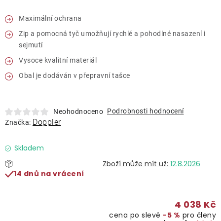
Lehátka
Maximální ochrana
Zip a pomocná tyč umožňují rychlé a pohodlné nasazení i
Doplňky
sejmutí
Vysoce kvalitní materiál
Deštníky
Obal je dodáván v přepravní tašce
Gastro produkty
Podrobnosti hodnocení
Neohodnoceno
Doppler
Značka:
Kolekce
Skladem
Prodávané značky
12.8.2026
14 dnů na vrácení
Klub výhod
4 038 Kč
Naše katalogy
cena po slevě
−5 %
pro členy