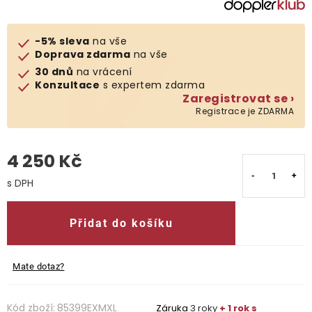
O nás
-5% sleva
na vše
Doprava zdarma
na vše
Kontakty
30 dnů
na vrácení
Konzultace
s expertem zdarma
Zaregistrovat se ›
Registrace je ZDARMA
4 250 Kč
Měrná cena:
Přidat do košíku
Mate dotaz?
Kód zboží:
85399EXMXL
Záruka
3 roky
+ 1 rok s