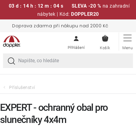
03 d : 14 h : 12 m : 04 s
SLEVA -20 %
na zahradní
nábytek | Kód:
DOPPLER20
Přejít
Doprava zdarma při nákupu nad 2000 Kč
Sedací soupravy
na
NÁKUPN
obsah
KOŠÍK
Slunečníky
Křesla a židle
Polstry a sedáky
Příslušenství
Stoly
EXPERT - ochranný obal pro
slunečníky 4x4m
Lavice a houpačky