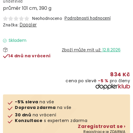
undefined
Lehátka
průměr 101 cm, 390 g
Podrobnosti hodnocení
Neohodnoceno
Doplňky
Doppler
Značka:
Deštníky
Skladem
12.8.2026
14 dnů na vrácení
Gastro produkty
834 Kč
Kolekce
cena po slevě
−5 %
pro členy
Prodávané značky
-5% sleva
na vše
Doprava zdarma
na vše
Klub výhod
30 dnů
na vrácení
Konzultace
s expertem zdarma
Zaregistrovat se ›
Naše katalogy
Registrace je ZDARMA