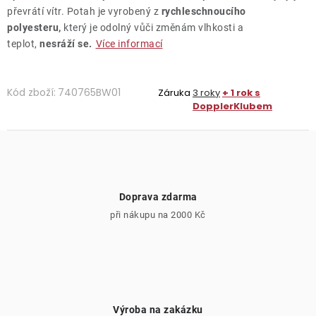
převrátí vítr. Potah je vyrobený z
rychleschnoucího
polyesteru,
který je odolný vůči změnám vlhkosti a
teplot,
nesráží se.
Více informací
Kód zboží:
740765BW01
Záruka
3 roky
+ 1 rok s
DopplerKlubem
Doprava zdarma
při nákupu na 2000 Kč
Výroba na zakázku