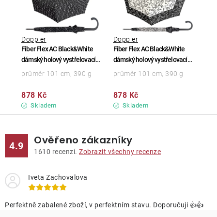
Doppler
Doppler
Fiber Flex AC Black&White
Fiber Flex AC Black&White
dámský holový vystřelovací
dámský holový vystřelovací
deštník
deštník
průměr 101 cm, 390 g
průměr 101 cm, 390 g
878 Kč
878 Kč
Skladem
Skladem
Ověřeno zákazníky
4.9
1610
recenzí.
Zobrazit všechny recenze
Iveta Zachovalova
Perfektně zabalené zboží, v perfektním stavu. Doporučuji 👍👍