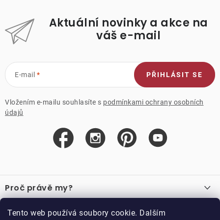
Aktuální novinky a akce na
váš e-mail
E-mail
PŘIHLÁSIT SE
Vložením e-mailu souhlasíte s
podmínkami ochrany osobních
údajů
Z
á
Proč právě my?
p
a
O nás
Důležité odkazy
Tento web používá soubory cookie. Dalším
Recenze