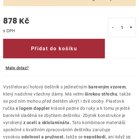
O nás
878 Kč
Kontakty
Měrná cena:
Přidat do košíku
Mate dotaz?
Vystřelovací holový deštník s jedinečným
barevným vzorem
,
který nadchne všechny dámy. Má velmi
širokou střechu
, takže
se pod ním mohou před deštěm ukrýt i dvě osoby. Plastová
ručka
s logem doppler
krásně padne do ruky a k tomu je ještě
barevně sladěná se zbytkem deštníku. Zbytek konstrukce je
vyrobený
z oceli a sklolaminátu.
Tato kombinace materiálů
společně s kvalitním zpracováním deštníku zaručuje
vysokou
odolnost a pružnost,
takže se
nepoškodí,
ani když jej