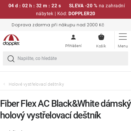
04 d : 02 h : 32 m : 21 s
SLEVA -20 %
na zahradní
nábytek | Kód:
DOPPLER20
Přejít
Doprava zdarma při nákupu nad 2000 Kč
Sedací soupravy
na
NÁKUPN
obsah
KOŠÍK
Slunečníky
Křesla a židle
Polstry a sedáky
Holové vystřelovací deštníky
Stoly
Fiber Flex AC Black&White dámský
holový vystřelovací deštník
Lavice a houpačky