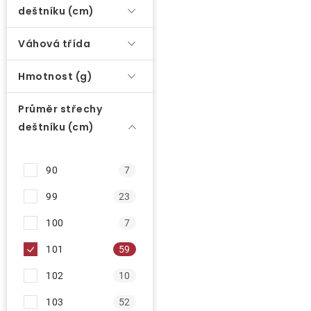
í
deštníku (cm)
p
O nás
Váhová třída
r
Kontakty
o
Hmotnost (g)
d
u
Průměr střechy
k
deštníku (cm)
t
ů
90
7
99
23
100
7
101
59
102
10
103
52