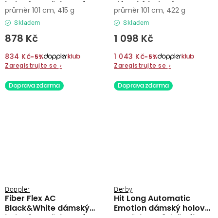
holový vystřelovací
dámský holový
průměr 101 cm, 415 g
průměr 101 cm, 422 g
deštník
vystřelovací deštník
Skladem
Skladem
878 Kč
1 098 Kč
834 Kč
1 043 Kč
−5%
−5%
Zaregistrujte se
›
Zaregistrujte se
›
Doprava zdarma
Doprava zdarma
Doppler
Derby
Fiber Flex AC
Hit Long Automatic
Black&White dámský
Emotion dámský holový
holový vystřelovací
vystřelovací deštník