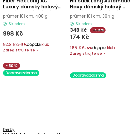
Fiber Flex Long AC
Hit Stick Long Automatic
Luxury dámský holový
Navy dámský holový
vystřelovací deštník
vystřelovací deštník
průměr 101 cm, 408 g
průměr 101 cm, 384 g
Skladem
Skladem
348 Kč
−50 %
998 Kč
174 Kč
948 Kč
−5%
165 Kč
−5%
Zaregistrujte se
›
Zaregistrujte se
›
50 %
Doprava zdarma
Doprava zdarma
Derby