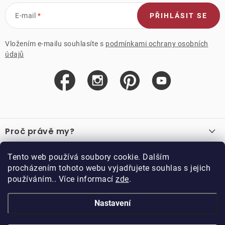
E-mail
PŘIHLÁSIT SE
Vložením e-mailu souhlasíte s
podmínkami ochrany osobních
údajů
Z
á
Proč právě my?
p
a
O nás
Důležité odkazy
Tento web používá soubory cookie. Dalším
Recenze
t
procházením tohoto webu vyjadřujete souhlas s jejich
Velkoobchod
í
používáním.. Více informací
zde
.
O nákupu
Vzorková prodejna
Vrácení a reklamace
Kontakty
Nastavení
Kontakty
Obchodní podmínky
Kariéra