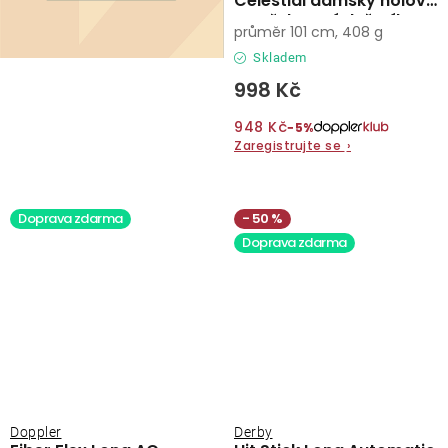
Celestial dámský holový
vystřelovací deštník
průměr 101 cm, 408 g
Skladem
998 Kč
948 Kč
−5%
Zaregistrujte se
›
Doprava zdarma
50 %
Doprava zdarma
Doppler
Derby