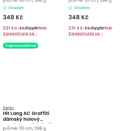
průměr 101 cm, 398 g
průměr 101 cm, 398 g
Skladem
Skladem
348 Kč
348 Kč
331 Kč
331 Kč
−5%
−5%
Zaregistrujte se
›
Zaregistrujte se
›
Doprava zdarma
Derby
Hit Lang AC Graffiti
dámský holový
vystřelovací deštník
průměr 101 cm, 398 g