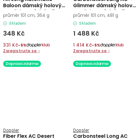
Baloon dámský holový
Glimmer dámský holový
vystřelovací deštník
vystřelovací deštník
průměr 101 cm, 364 g
průměr 101 cm, 481 g
Skladem
Skladem
348 Kč
1 488 Kč
331 Kč
1 414 Kč
−5%
−5%
Zaregistrujte se
›
Zaregistrujte se
›
Doprava zdarma
Doprava zdarma
Doppler
Doppler
Fiber Flex AC Desert
Carbonsteel Long AC