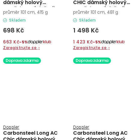
dámský holový
CHIC dámský holový
vystřelovací deštník
vystřelovací deštník
průměr 101 cm, 415 g
průměr 101 cm, 481 g
Skladem
Skladem
698 Kč
1 498 Kč
663 Kč
1 423 Kč
−5%
−5%
Zaregistrujte se
›
Zaregistrujte se
›
Doprava zdarma
Doprava zdarma
Doppler
Doppler
Carbonsteel Long AC
Carbonsteel Long AC
Chic dámský holový
Chic dámský holový