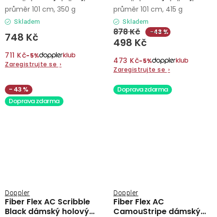
vystřelovací deštník
vystřelovací deštník
průměr 101 cm, 350 g
průměr 101 cm, 415 g
Skladem
Skladem
878 Kč
−43 %
748 Kč
498 Kč
711 Kč
−5%
473 Kč
−5%
Zaregistrujte se
›
Zaregistrujte se
›
43 %
Doprava zdarma
Doprava zdarma
Doppler
Doppler
Fiber Flex AC Scribble
Fiber Flex AC
Black dámský holový
CamouStripe dámský