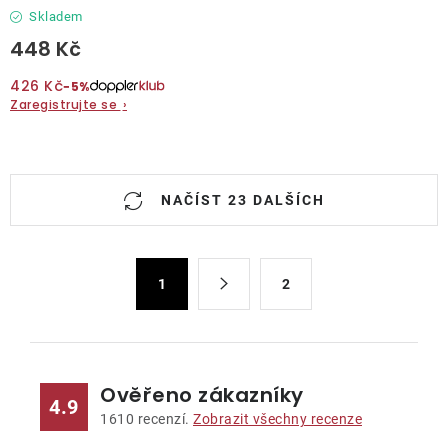
Skladem
448 Kč
426 Kč
−5%
Zaregistrujte se
›
O
NAČÍST 23 DALŠÍCH
v
l
á
S
d
1
2
t
a
r
c
á
n
í
k
p
Ověřeno zákazníky
4.9
o
r
1610
recenzí.
Zobrazit všechny recenze
v
v