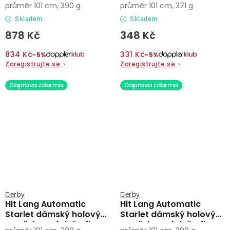
průměr 101 cm, 390 g
průměr 101 cm, 371 g
deštník
Skladem
Skladem
878 Kč
348 Kč
834 Kč
331 Kč
−5%
−5%
Zaregistrujte se
›
Zaregistrujte se
›
Doprava zdarma
Doprava zdarma
Derby
Derby
Hit Lang Automatic
Hit Lang Automatic
Starlet dámský holový
Starlet dámský holový
vystřelovací deštník
vystřelovací deštník