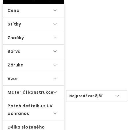
ý
Lehátka
p
Cena
i
Doplňky
Štítky
s
p
Značky
Deštníky
r
o
Barva
Gastro produkty
d
Záruka
u
Kolekce
k
Vzor
t
Prodávané značky
ů
Ř
Materiál konstrukce
Nejprodávanější
a
Potah deštníku s UV
z
Klub výhod
ochranou
e
n
Naše katalogy
Délka složeného