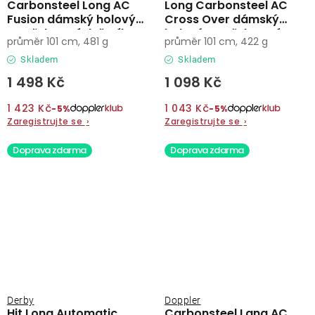
Carbonsteel Long AC
Long Carbonsteel AC
Fusion dámský holový
Cross Over dámský
vystřelovací deštník
holový vystřelovací
průměr 101 cm, 481 g
průměr 101 cm, 422 g
deštník
Skladem
Skladem
1 498 Kč
1 098 Kč
1 423 Kč
1 043 Kč
−5%
−5%
Zaregistrujte se
›
Zaregistrujte se
›
Doprava zdarma
Doprava zdarma
Derby
Doppler
Hit Long Automatic
Carbonsteel Lang AC