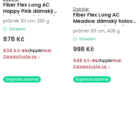
Fiber Flex Long AC
Doppler
Happy Pink dámský
Fiber Flex Long AC
holový vystřelovací
Meadow dámský holový
průměr 101 cm, 390 g
deštník
vystřelovací deštník
Skladem
průměr 101 cm, 408 g
878 Kč
Skladem
998 Kč
834 Kč
−5%
Zaregistrujte se
›
948 Kč
−5%
Zaregistrujte se
›
Doprava zdarma
Doprava zdarma