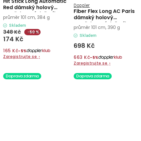
Hit Stick Long Automatic
Doppler
Red dámský holový
Fiber Flex Long AC Paris
vystřelovací deštník
dámský holový
průměr 101 cm, 384 g
vystřelovací deštník
Skladem
průměr 101 cm, 390 g
348 Kč
−50 %
Skladem
174 Kč
698 Kč
165 Kč
−5%
Zaregistrujte se
›
663 Kč
−5%
Zaregistrujte se
›
Doprava zdarma
Doprava zdarma