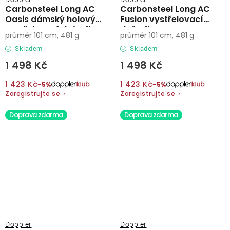
Carbonsteel Long AC
Carbonsteel Long AC
Oasis dámský holový
Fusion vystřelovací
vystřelovací deštník
deštník
průměr 101 cm, 481 g
průměr 101 cm, 481 g
Skladem
Skladem
1 498 Kč
1 498 Kč
1 423 Kč
1 423 Kč
−5%
−5%
Zaregistrujte se
›
Zaregistrujte se
›
Doprava zdarma
Doprava zdarma
Doppler
Doppler