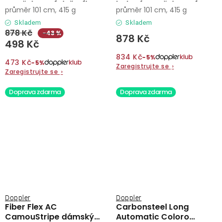
vystřelovací deštník
holový vystřelovací
průměr 101 cm, 415 g
průměr 101 cm, 415 g
deštník
Skladem
Skladem
878 Kč
−43 %
878 Kč
498 Kč
834 Kč
−5%
473 Kč
−5%
Zaregistrujte se
›
Zaregistrujte se
›
Doprava zdarma
Doprava zdarma
Doppler
Doppler
Fiber Flex AC
Carbonsteel Long
CamouStripe dámský
Automatic Coloro