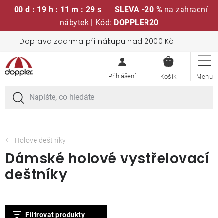
00 d : 19 h : 11 m : 29 s
SLEVA -20 %
na zahradní
nábytek | Kód:
DOPPLER20
Přejít
Doprava zdarma při nákupu nad 2000 Kč
Sedací soupravy
na
NÁKUPN
obsah
KOŠÍK
Slunečníky
Křesla a židle
Polstry a sedáky
Holové deštníky
Dámské holové vystřelovací
Stoly
deštníky
Lavice a houpačky
V
Filtrovat produkty