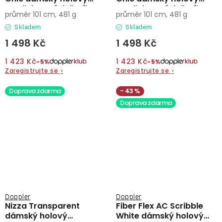
vystřelovací deštník
vystřelovací deštník
průměr 101 cm, 481 g
průměr 101 cm, 481 g
Skladem
Skladem
1 498 Kč
1 498 Kč
1 423 Kč
1 423 Kč
−5%
−5%
Zaregistrujte se
›
Zaregistrujte se
›
Doprava zdarma
43 %
Doprava zdarma
Doppler
Doppler
Nizza Transparent
Fiber Flex AC Scribble
dámský holový
White dámský holový