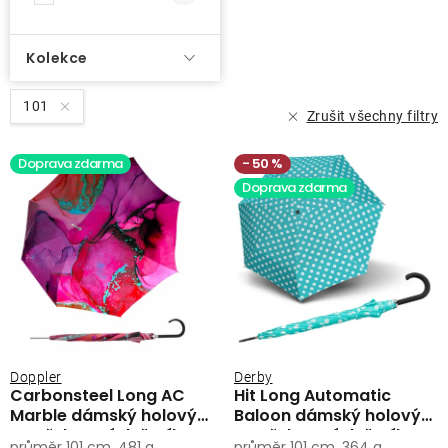
Kolekce
101
Zrušit všechny filtry
Doprava zdarma
50 %
Doprava zdarma
Doppler
Derby
Carbonsteel Long AC
Hit Long Automatic
Marble dámský holový
Baloon dámský holový
vystřelovací deštník
vystřelovací deštník
průměr 101 cm, 481 g
průměr 101 cm, 364 g