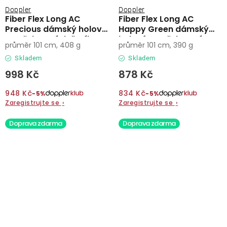
Doppler
Doppler
Fiber Flex Long AC
Fiber Flex Long AC
Precious dámský holový
Happy Green dámský
vystřelovací deštník
holový vystřelovací
průměr 101 cm, 408 g
průměr 101 cm, 390 g
deštník
Skladem
Skladem
998 Kč
878 Kč
948 Kč
834 Kč
−5%
−5%
Zaregistrujte se
›
Zaregistrujte se
›
Doprava zdarma
Doprava zdarma