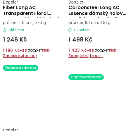
Doppler
Doppler
Fiber Long AC
Carbonsteel Long AC
Transparent Floral
Essence dámský holový
Dreams dámský holový
vystřelovací deštník
průměr 101 cm, 570 g
průměr 101 cm, 481 g
vystřelovací deštník
Skladem
Skladem
1 248 Kč
1 498 Kč
1 186 Kč
1 423 Kč
−5%
−5%
Zaregistrujte se
›
Zaregistrujte se
›
Doprava zdarma
Doprava zdarma
Doppler