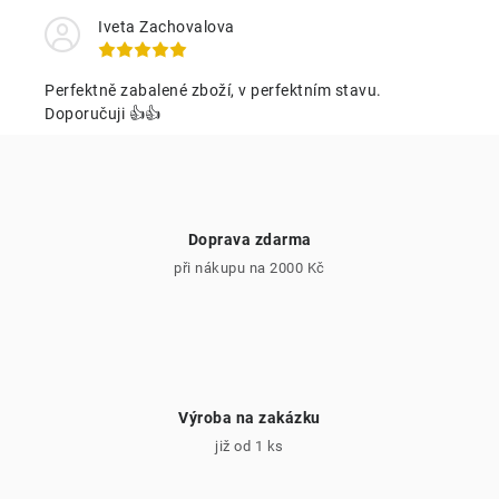
á
k
Iveta Zachovalova
n
y
í
v
Perfektně zabalené zboží, v perfektním stavu.
ý
Doporučuji 👍👍
p
i
s
u
Doprava zdarma
při nákupu na 2000 Kč
Výroba na zakázku
již od 1 ks