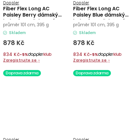
Doppler
Doppler
Fiber Flex Long AC
Fiber Flex Long AC
Paisley Berry dámský
Paisley Blue dámský
holový vystřelovací
holový vystřelovací
průměr 101 cm, 395 g
průměr 101 cm, 395 g
deštník
deštník
Skladem
Skladem
878 Kč
878 Kč
834 Kč
834 Kč
−5%
−5%
Zaregistrujte se
›
Zaregistrujte se
›
Doprava zdarma
Doprava zdarma
Doppler
Doppler