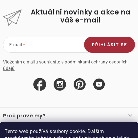
Aktuální novinky a akce na
váš e-mail
E-mail
PŘIHLÁSIT SE
Vložením e-mailu souhlasíte s
podmínkami ochrany osobních
údajů
Z
á
Proč právě my?
p
a
O nás
Důležité odkazy
Tento web používá soubory cookie. Dalším
Recenze
t