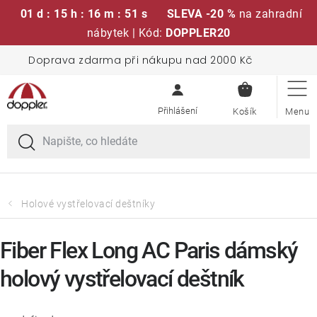
01 d : 15 h : 16 m : 50 s
SLEVA -20 %
na zahradní
nábytek | Kód:
DOPPLER20
Přejít
Doprava zdarma při nákupu nad 2000 Kč
Sedací soupravy
na
NÁKUPN
obsah
KOŠÍK
Slunečníky
Křesla a židle
Polstry a sedáky
Holové vystřelovací deštníky
Stoly
Fiber Flex Long AC Paris dámský
holový vystřelovací deštník
Lavice a houpačky