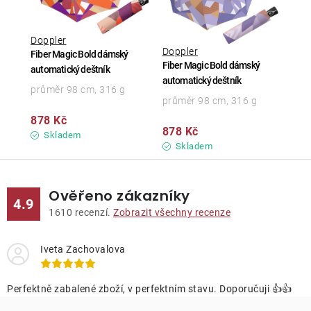
Doppler
Doppler
Fiber Magic Bold dámský
Fiber Magic Bold dámský
automatický deštník
automatický deštník
průměr 98 cm, 316 g
průměr 98 cm, 316 g
878 Kč
878 Kč
Skladem
Skladem
Ověřeno zákazníky
4.9
1610
recenzí.
Zobrazit všechny recenze
Iveta Zachovalova
Perfektně zabalené zboží, v perfektním stavu. Doporučuji 👍👍