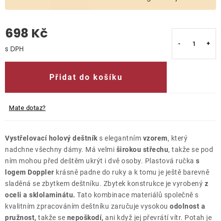
O nás
698 Kč
Kontakty
Měrná cena:
Přidat do košíku
Mate dotaz?
Vystřelovací holový deštník
s elegantním
vzorem
, který
nadchne všechny dámy. Má velmi
širokou střechu
, takže se pod
ním mohou před deštěm ukrýt i dvě osoby. Plastová ručka
s
logem Doppler
krásně padne do ruky a k tomu je ještě barevně
sladěná se zbytkem deštníku. Zbytek konstrukce je vyrobený
z
oceli a sklolaminátu.
Tato kombinace materiálů společně s
kvalitním zpracováním deštníku zaručuje vysokou
odolnost a
pružnost,
takže se
nepoškodí,
ani když jej převrátí vítr. Potah je