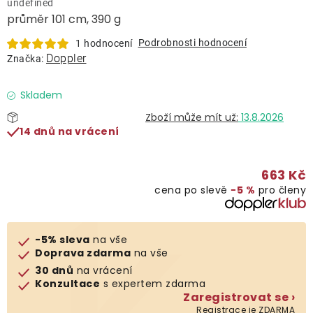
undefined
Lehátka
průměr 101 cm, 390 g
Podrobnosti hodnocení
1 hodnocení
Doplňky
Doppler
Značka:
Deštníky
Skladem
13.8.2026
14 dnů na vrácení
Gastro produkty
663 Kč
Kolekce
cena po slevě
−5 %
pro členy
Prodávané značky
-5% sleva
na vše
Doprava zdarma
na vše
Klub výhod
30 dnů
na vrácení
Konzultace
s expertem zdarma
Zaregistrovat se ›
Naše katalogy
Registrace je ZDARMA