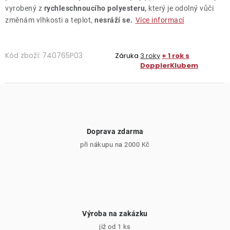
vyrobený z
rychleschnoucího polyesteru,
který je odolný vůči
změnám vlhkosti a teplot,
nesráží se.
Více informací
Kód zboží:
740765P03
Záruka
3 roky
+ 1 rok s
DopplerKlubem
Doprava zdarma
při nákupu na 2000 Kč
Výroba na zakázku
již od 1 ks