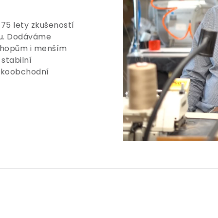
 75 lety zkušeností
tu. Dodáváme
shopům i menším
stabilní
elkoobchodní