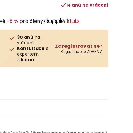
14 dnů na vrácení
evě
−5 %
pro členy
30 dnů
na
vrácení
Zaregistrovat se ›
Konzultace
s
Registrace je ZDARMA
expertem
zdarma