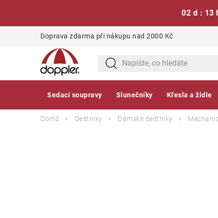
02 d : 13 
Přejít
Doprava zdarma při nákupu nad 2000 Kč
na
obsah
Sedací soupravy
Slunečníky
Křesla a židle
Domů
Deštníky
Dámské deštníky
Mechanic