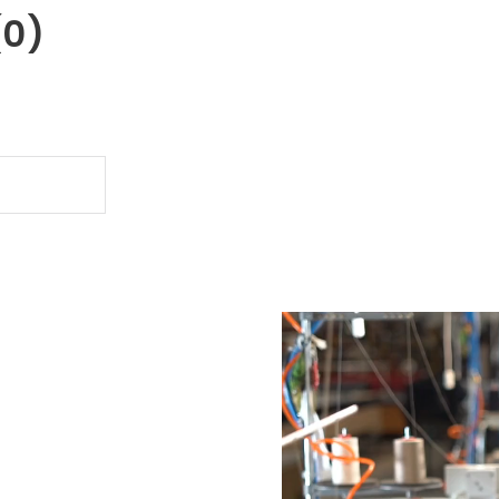
(0)
.