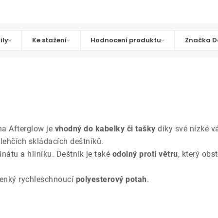
ily
Ke stažení
Hodnocení produktu
Značka D
a Afterglow je
vhodný do kabelky či tašky
díky své nízké vá
lehčích skládacích deštníků.
nátu a hliníku. Deštník je také
odolný proti větru
, který ob
tenký rychleschnoucí
polyesterový potah
.