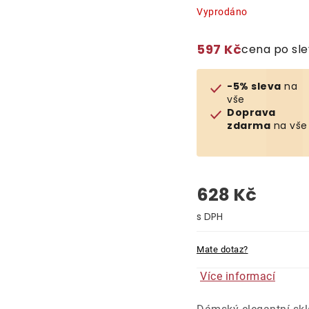
Vyprodáno
597 Kč
cena po sl
-5% sleva
na
vše
Doprava
zdarma
na vše
628 Kč
Měrná cena:
Mate dotaz?
Více informací