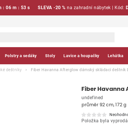
h : 06 m : 52 s
SLEVA -20 %
na zahradní nábytek | Kód:
Polstry a sedáky
Stoly
Lavice a houpačky
Lehátka
ké deštníky
Fiber Havanna Afterglow dámský skládací deštník
Fiber Havanna 
undefined
průměr 92 cm, 172 g
Neohodn
Položka byla vyprod