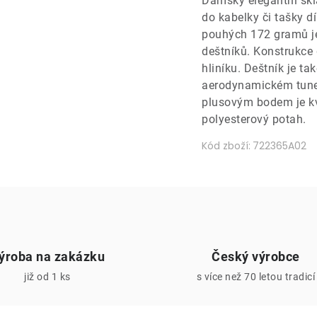
Dámský elegantní skl
do kabelky či tašky dí
pouhých 172 gramů je 
deštníků. Konstrukce 
hliníku. Deštník je tak
aerodynamickém tunel
plusovým bodem je kv
polyesterový potah.
Kód zboží:
722365A02
ýroba na zakázku
Český výrobce
již od 1 ks
s více než 70 letou tradicí