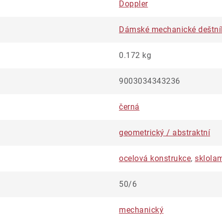
Doppler
Dámské mechanické deštní
0.172 kg
9003034343236
černá
geometrický / abstraktní
ocelová konstrukce
,
sklola
50/6
mechanický