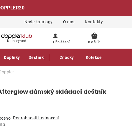
DOPPLER20
Naše katalogy
O nás
Kontakty
NÁKUPNÍ
Klub výhod
Přihlášení
KOŠÍK
Doplňky
Deštníky
Gastro produkty
Značky
Kolekce
Doppler
Afterglow dámský skládací deštník
Podrobnosti hodnocení
oceno
ána…