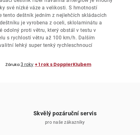
ádací deštník fiber havanna afterglow je vhodný
ky své nízké váze a velikosti. S hmotností
tento deštník jedním z nejlehčích skládacích
deštníku je vyrobena z oceli, sklolaminátu a
é odolný proti větru, který obstál v testu v
u s rychlostí větru až 100 km/h. Dalším
alitní lehký super tenký rychleschnoucí
3 roky
+ 1 rok s DopplerKlubem
Záruka
Skvělý pozáruční servis
pro naše zákazníky