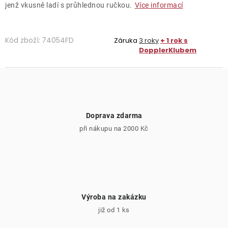
jenž vkusně ladí s průhlednou ručkou.
Více informací
Kód zboží:
74054FD
Záruka
3 roky
+ 1 rok s
DopplerKlubem
Doprava zdarma
při nákupu na 2000 Kč
Výroba na zakázku
již od 1 ks