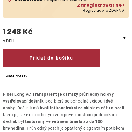
Zaregistrovat se ›
Registrace je ZDARMA
O nás
Kontakty
1 248 Kč
Měrná cena:
Přidat do košíku
Mate dotaz?
Fiber Long AC Transparent je dámský průhledný holový
vystřelovací deštník,
pod který se pohodlně vejdou i
dvě
osoby
. Deštník má
kvalitní konstrukci ze sklolaminátu a oceli
,
která jej také činí odolným vůči povětrnostním podmínkám -
deštník byl
testovaný ve větrném tunelu až do 100
km/hodinu.
Průhledný potah je opatřený elegantním potiskem