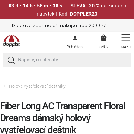
03 d : 14 h : 58 m : 38 s
SLEVA -20 %
na zahradní
nábytek | Kód:
DOPPLER20
Přejít
Doprava zdarma při nákupu nad 2000 Kč
Sedací soupravy
na
NÁKUPN
obsah
KOŠÍK
Slunečníky
Křesla a židle
Polstry a sedáky
Holové vystřelovací deštníky
Stoly
Fiber Long AC Transparent Floral
Dreams dámský holový
Lavice a houpačky
vystřelovací deštník