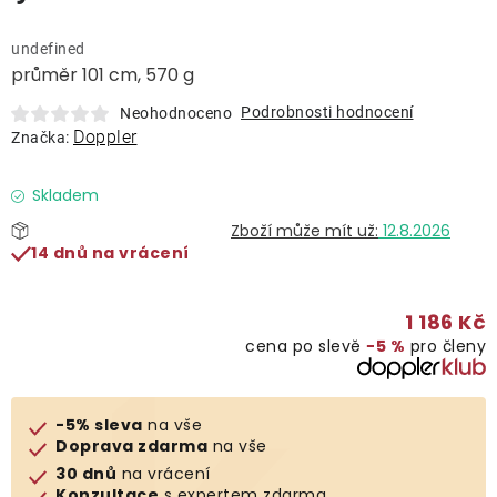
Lehátka
undefined
průměr 101 cm, 570 g
Doplňky
Podrobnosti hodnocení
Neohodnoceno
Doppler
Značka:
Deštníky
Skladem
Gastro produkty
12.8.2026
14 dnů na vrácení
Kolekce
1 186 Kč
cena po slevě
−5 %
pro členy
Prodávané značky
Klub výhod
-5% sleva
na vše
Doprava zdarma
na vše
30 dnů
na vrácení
Naše katalogy
Konzultace
s expertem zdarma