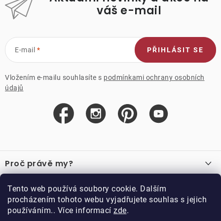
váš e-mail
E-mail
PŘIHLÁSIT SE
Vložením e-mailu souhlasíte s
podmínkami ochrany osobních
údajů
Z
á
Proč právě my?
p
a
O nás
Důležité odkazy
Tento web používá soubory cookie. Dalším
Recenze
t
procházením tohoto webu vyjadřujete souhlas s jejich
Velkoobchod
í
používáním.. Více informací
zde
.
O nákupu
Vzorková prodejna