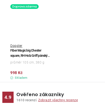
Doprava zdarma
Doppler
Fiber Magic big Chester
square, RH Holz Griff pánský
automatický deštník
průměr 105 cm, 380 g
998 Kč
Skladem
Ověřeno zákazníky
4.9
1610
recenzí.
Zobrazit všechny recenze