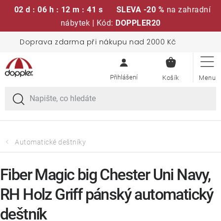
02 d : 06 h : 12 m : 40 s
SLEVA -20 %
na zahradní
nábytek | Kód:
DOPPLER20
Přejít
Doprava zdarma při nákupu nad 2000 Kč
Sedací soupravy
na
NÁKUPN
obsah
KOŠÍK
Slunečníky
Křesla a židle
Polstry a sedáky
Automatické deštníky
Stoly
Fiber Magic big Chester Uni Navy,
RH Holz Griff pánský automatický
Lavice a houpačky
deštník