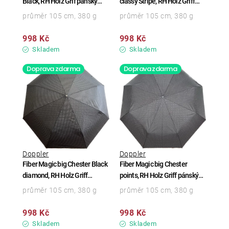
Black, RH Holz Grif pánský
classy Stripe, RH Holz Griff
automatický deštník
pánský automatický deštník
průměr 105 cm, 380 g
průměr 105 cm, 380 g
998 Kč
998 Kč
Skladem
Skladem
Doprava zdarma
Doprava zdarma
Doppler
Doppler
Fiber Magic big Chester Black
Fiber Magic big Chester
diamond, RH Holz Griff
points, RH Holz Griff pánský
pánský automatický deštník
automatický deštník
průměr 105 cm, 380 g
průměr 105 cm, 380 g
998 Kč
998 Kč
Skladem
Skladem