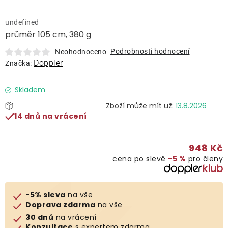
Lehátka
undefined
průměr 105 cm, 380 g
Doplňky
Podrobnosti hodnocení
Neohodnoceno
Doppler
Značka:
Deštníky
Skladem
Gastro produkty
13.8.2026
14 dnů na vrácení
Kolekce
948 Kč
cena po slevě
−5 %
pro členy
Prodávané značky
Klub výhod
-5% sleva
na vše
Doprava zdarma
na vše
30 dnů
na vrácení
Naše katalogy
Konzultace
s expertem zdarma