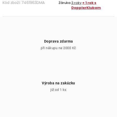
Kód zboží:
7461963DMA
Záruka
3 roky
+ 1 rok s
DopplerKlubem
Doprava zdarma
při nákupu na 2000 Kč
Výroba na zakázku
již od 1 ks