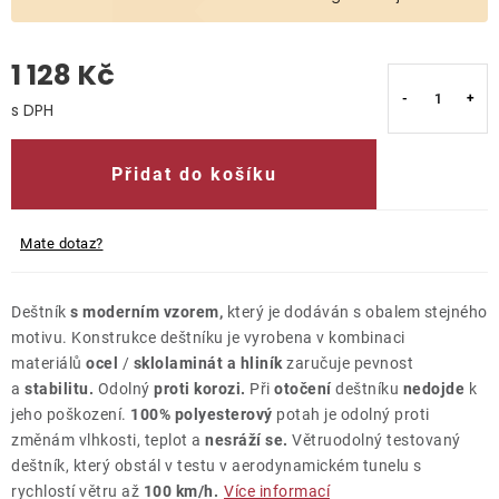
O nás
1 128 Kč
Kontakty
Měrná cena:
Přidat do košíku
Mate dotaz?
Deštník
s moderním vzorem,
který je dodáván s obalem stejného
motivu. Konstrukce deštníku je vyrobena v kombinaci
materiálů
ocel
/
sklolaminát a hliník
zaručuje pevnost
a
stabilitu.
Odolný
proti korozi.
Při
otočení
deštníku
nedojde
k
jeho poškození.
100% polyesterový
potah je odolný proti
změnám vlhkosti, teplot a
nesráží se.
Větruodolný testovaný
deštník, který obstál v testu v aerodynamickém tunelu s
rychlostí větru až
100 km/h.
Více informací