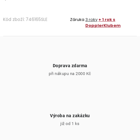
Kód zboží:
746165SLE
Záruka
3 roky
+ 1 rok s
DopplerKlubem
Doprava zdarma
při nákupu na 2000 Kč
Výroba na zakázku
již od 1 ks