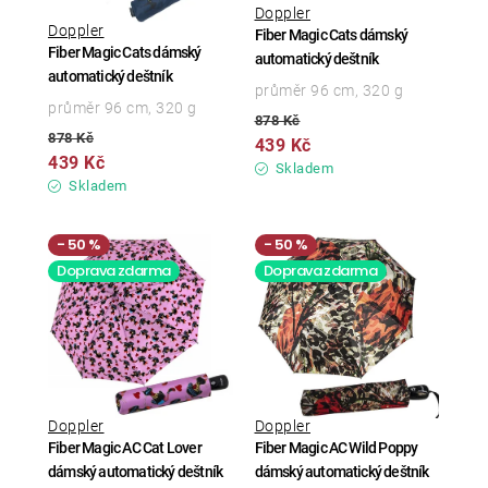
Doppler
Doppler
Fiber Magic Cats dámský
Fiber Magic Cats dámský
automatický deštník
automatický deštník
průměr 96 cm, 320 g
průměr 96 cm, 320 g
878 Kč
878 Kč
439 Kč
439 Kč
Skladem
Skladem
50 %
50 %
Doprava zdarma
Doprava zdarma
Doppler
Doppler
Fiber Magic AC Cat Lover
Fiber Magic AC Wild Poppy
dámský automatický deštník
dámský automatický deštník