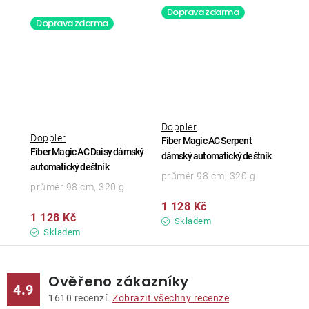
Doprava zdarma
Doprava zdarma
Doppler
Doppler
Fiber Magic AC Serpent
Fiber Magic AC Daisy dámský
dámský automatický deštník
automatický deštník
průměr 98 cm, 320 g
průměr 98 cm, 320 g
1 128 Kč
1 128 Kč
Skladem
Skladem
Ověřeno zákazníky
4.9
1610
recenzí.
Zobrazit všechny recenze