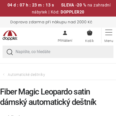
04 d : 07 h : 23 m : 13 s
SLEVA -20 %
na zahradní
nábytek | Kód:
DOPPLER20
Přejít
Doprava zdarma při nákupu nad 2000 Kč
Sedací soupravy
na
NÁKUPN
obsah
KOŠÍK
Slunečníky
Křesla a židle
Polstry a sedáky
Automatické deštníky
Stoly
Fiber Magic Leopardo satin
dámský automatický deštník
Lavice a houpačky