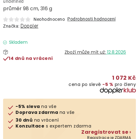
undefined
Lehátka
průměr 98 cm, 316 g
Podrobnosti hodnocení
Neohodnoceno
Doplňky
Doppler
Značka:
Deštníky
Skladem
12.8.2026
14 dnů na vrácení
Gastro produkty
1 072 Kč
Kolekce
cena po slevě
−5 %
pro členy
Prodávané značky
-5% sleva
na vše
Doprava zdarma
na vše
Klub výhod
30 dnů
na vrácení
Konzultace
s expertem zdarma
Zaregistrovat se ›
Naše katalogy
Registrace je ZDARMA