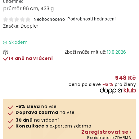
undefined
Lehátka
průměr 96 cm, 433 g
Podrobnosti hodnocení
Neohodnoceno
Doplňky
Doppler
Značka:
Deštníky
Skladem
13.8.2026
14 dnů na vrácení
Gastro produkty
948 Kč
Kolekce
cena po slevě
−5 %
pro členy
Prodávané značky
-5% sleva
na vše
Doprava zdarma
na vše
Klub výhod
30 dnů
na vrácení
Konzultace
s expertem zdarma
Zaregistrovat se ›
Naše katalogy
Registrace je ZDARMA