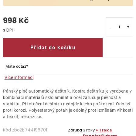
O nás
998 Kč
Kontakty
Měrná cena:
Přidat do košíku
Mate dotaz?
Více informací
Pánský plně automatický deštník. Kostra deštníku je vyrobena v
kombinaci materiálů sklolaminát a ocel zaručuje pevnost a
stabilitu. Při otočení deštníku nedojde k jeho poškození. Odolný
proti korozi. Polyesterový potah je odolný proti změnám vlhkosti
a teplot, nesráží se.
Kód zboží:
744196701
Záruka
3 roky
+ 1 rok s
DopplerKlubem