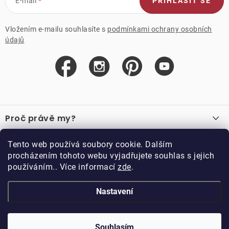
E-mail
PŘIHLÁSIT SE
Vložením e-mailu souhlasíte s
podmínkami ochrany osobních
údajů
Z
á
Proč právě my?
p
a
O nás
Důležité odkazy
Tento web používá soubory cookie. Dalším
Recenze
t
procházením tohoto webu vyjadřujete souhlas s jejich
Velkoobchod
í
používáním.. Více informací
zde
.
O nákupu
Vzorková prodejna
Vrácení a reklamace
Kontakty
Nastavení
Kontakty
Obchodní podmínky
Kariéra
Podmínky věrnostního programu
Blog
Doppler CZ spol. s.r.o.,
Doppler klub
Trocnovská 70, 374 01
Souhlasím
Copyright 2026
DOPPLER CZ spol. s r.o.
. Všechna práva vyhrazena.