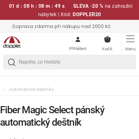
01 d : 08 h : 08 m : 48 s
SLEVA -20 %
na zahradní
nábytek | Kód:
DOPPLER20
Přejít
Doprava zdarma při nákupu nad 2000 Kč
Sedací soupravy
na
NÁKUPN
obsah
KOŠÍK
Slunečníky
Křesla a židle
Polstry a sedáky
Automatické deštníky
Stoly
Fiber Magic Select pánský
automatický deštník
Lavice a houpačky