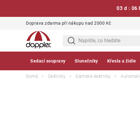
03 d : 06 
Přejít
Doprava zdarma při nákupu nad 2000 Kč
na
obsah
Sedací soupravy
Slunečníky
Křesla a židle
Domů
Deštníky
Dámské deštníky
Automati