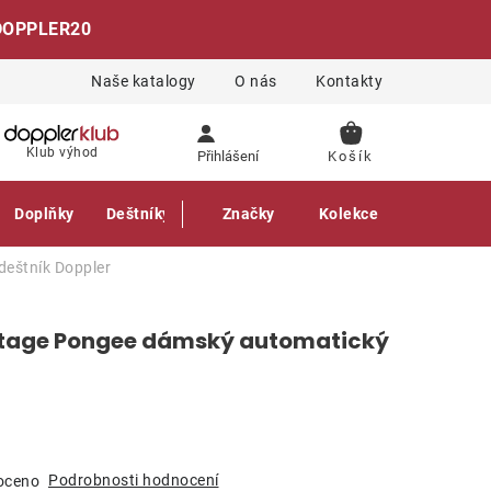
DOPPLER20
Naše katalogy
O nás
Kontakty
NÁKUPNÍ
Klub výhod
Přihlášení
KOŠÍK
Doplňky
Deštníky
Gastro produkty
Značky
Kolekce
deštník
Doppler
ntage Pongee dámský automatický
Podrobnosti hodnocení
oceno