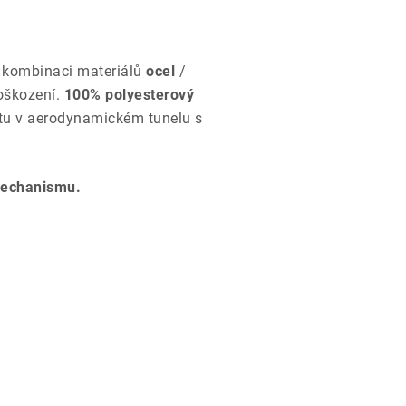
v kombinaci materiálů
ocel
/
oškození.
100% polyesterový
stu v aerodynamickém tunelu s
 mechanismu.