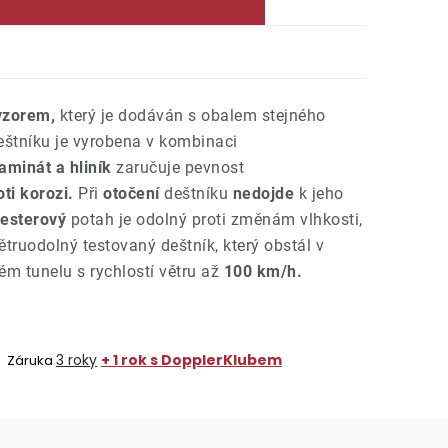
vzorem,
který je dodáván s obalem stejného
eštníku je vyrobena v kombinaci
aminát a hliník
zaručuje pevnost
oti korozi.
Při
otočení
deštníku
nedojde
k jeho
esterový
potah je odolný proti změnám vlhkosti,
truodolný testovaný deštník, který obstál v
m tunelu s rychlostí větru až
100 km/h.
3 roky
+ 1 rok s DopplerKlubem
Záruka