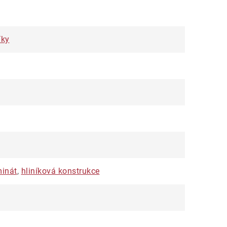
íky
minát
,
hliníková konstrukce