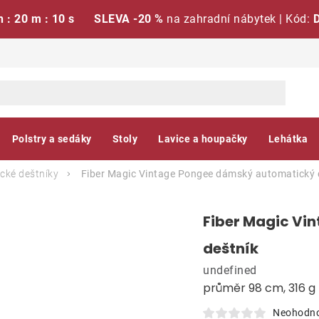
h : 20 m : 09 s
SLEVA -20 %
na zahradní nábytek | Kód:
Polstry a sedáky
Stoly
Lavice a houpačky
Lehátka
cké deštníky
Fiber Magic Vintage Pongee dámský automatický 
Fiber Magic Vi
deštník
undefined
průměr 98 cm, 316 g
Neohodn