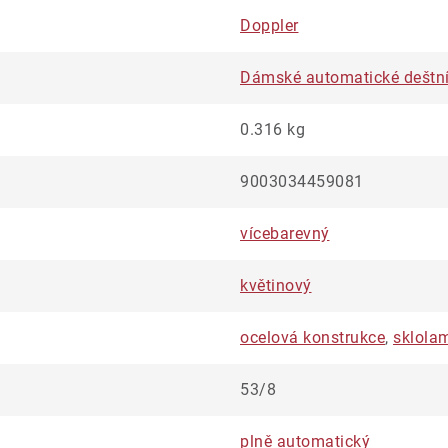
Doppler
Dámské automatické deštn
0.316 kg
9003034459081
vícebarevný
květinový
ocelová konstrukce
,
sklola
53/8
plně automatický