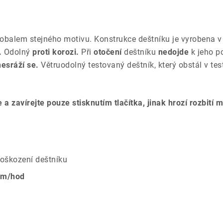
 obalem stejného motivu. Konstrukce deštníku je vyrobena 
.
Odolný
proti korozi.
Při
otočení
deštníku
nedojde
k jeho p
nesráží se.
Větruodolný testovaný deštník, který obstál v te
 a zavírejte pouze stisknutím tlačítka, jinak hrozí rozbití
poškození deštníku
km/hod