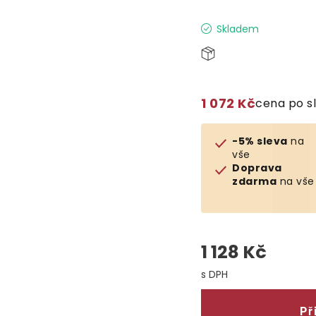
Skladem
1 072 Kč
cena po s
-5% sleva
na
vše
Doprava
zdarma
na vše
1 128 Kč
Měrná cena:
Př