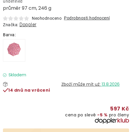
undefined
Lehátka
průměr 97 cm, 246 g
Podrobnosti hodnocení
Neohodnoceno
Doplňky
Doppler
Značka:
Deštníky
Gastro produkty
Kolekce
Skladem
13.8.2026
14 dnů na vrácení
Prodávané značky
597 Kč
Klub výhod
cena po slevě
−5 %
pro členy
Naše katalogy