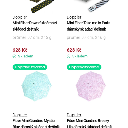
Doppler
Doppler
Mini Fiber Powerful dámský
Mini Fiber Take me to Paris
skládací deštník
dámský skládací deštník
průměr 97 cm, 246 g
průměr 97 cm, 246 g
628 Kč
628 Kč
Skladem
Skladem
Doprava zdarma
Doprava zdarma
Doppler
Doppler
Fiber Mini Giardino Mystic
Fiber Mini Giardino Breezy
Blue dámský skládací deštník
Lila dámský skládací deštník