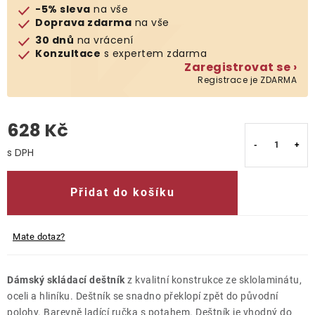
-5% sleva
na vše
Doprava zdarma
na vše
O nás
30 dnů
na vrácení
Konzultace
s expertem zdarma
Kontakty
Zaregistrovat se ›
Registrace je ZDARMA
628 Kč
Měrná cena:
Přidat do košíku
Mate dotaz?
Dámský skládací deštník
z kvalitní konstrukce ze sklolaminátu,
oceli a hliníku. Deštník se snadno překlopí zpět do původní
polohy. Barevně ladící ručka s potahem. Deštník je vhodný do