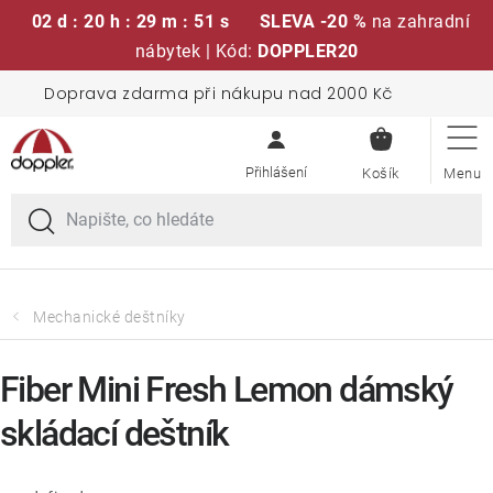
02 d : 20 h : 29 m : 51 s
SLEVA -20 %
na zahradní
nábytek | Kód:
DOPPLER20
Přejít
Doprava zdarma při nákupu nad 2000 Kč
Sedací soupravy
na
NÁKUPN
obsah
KOŠÍK
Slunečníky
Křesla a židle
Polstry a sedáky
Mechanické deštníky
Stoly
Fiber Mini Fresh Lemon dámský
skládací deštník
Lavice a houpačky