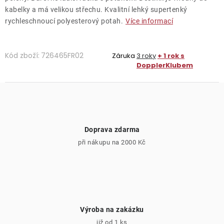
kabelky a má velikou střechu. Kvalitní lehký supertenký
rychleschnoucí polyesterový potah.
Více informací
Kód zboží:
726465FR02
Záruka
3 roky
+ 1 rok s
DopplerKlubem
Doprava zdarma
při nákupu na 2000 Kč
Výroba na zakázku
již od 1 ks