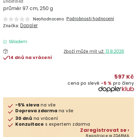
undefined
Lehátka
průměr 97 cm, 250 g
Podrobnosti hodnocení
Neohodnoceno
Doplňky
Doppler
Značka:
Deštníky
Skladem
13.8.2026
14 dnů na vrácení
Gastro produkty
597 Kč
Kolekce
cena po slevě
−5 %
pro členy
Prodávané značky
-5% sleva
na vše
Doprava zdarma
na vše
Klub výhod
30 dnů
na vrácení
Konzultace
s expertem zdarma
Zaregistrovat se ›
Naše katalogy
Registrace je ZDARMA