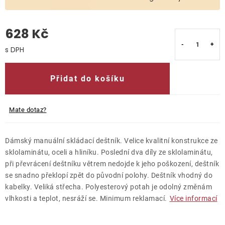
O nás
628 Kč
Kontakty
Měrná cena:
Přidat do košíku
Mate dotaz?
Dámský manuální skládací deštník. Velice kvalitní konstrukce ze
sklolaminátu, oceli a hliníku. Poslední dva díly ze sklolaminátu,
při převrácení deštníku větrem nedojde k jeho poškození, deštník
se snadno překlopí zpět do původní polohy. Deštník vhodný do
kabelky. Veliká střecha. Polyesterový potah je odolný změnám
vlhkosti a teplot, nesráží se. Minimum reklamací.
Více informací