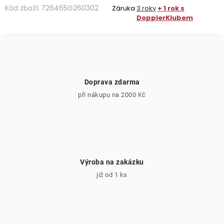
Kód zboží:
726465G260302
Záruka
3 roky
+ 1 rok s
DopplerKlubem
Doprava zdarma
při nákupu na 2000 Kč
Výroba na zakázku
již od 1 ks