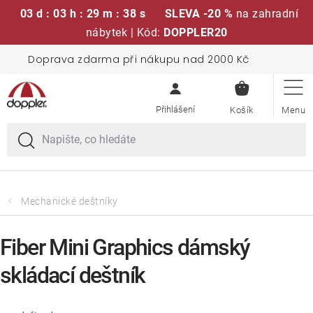
03 d : 03 h : 29 m : 38 s
SLEVA -20 %
na zahradní
nábytek | Kód:
DOPPLER20
Přejít
Doprava zdarma při nákupu nad 2000 Kč
Sedací soupravy
na
NÁKUPN
obsah
KOŠÍK
Slunečníky
Křesla a židle
Polstry a sedáky
Mechanické deštníky
Stoly
Fiber Mini Graphics dámský
skládací deštník
Lavice a houpačky