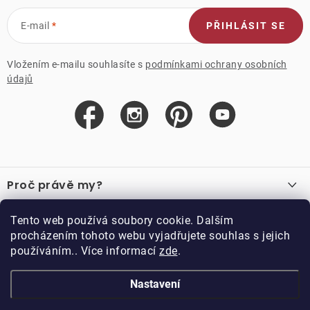
E-mail
PŘIHLÁSIT SE
Vložením e-mailu souhlasíte s
podmínkami ochrany osobních
údajů
Z
á
Proč právě my?
p
a
O nás
Důležité odkazy
Tento web používá soubory cookie. Dalším
Recenze
t
procházením tohoto webu vyjadřujete souhlas s jejich
Velkoobchod
í
používáním.. Více informací
zde
.
O nákupu
Vzorková prodejna
Vrácení a reklamace
Kontakty
Nastavení
Kontakty
Obchodní podmínky
Kariéra