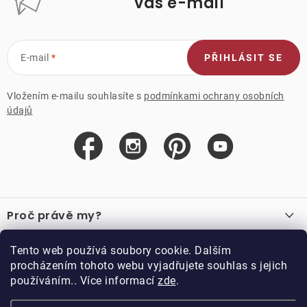
váš e-mail
E-mail
PŘIHLÁSIT SE
Vložením e-mailu souhlasíte s
podmínkami ochrany osobních
údajů
Z
á
Proč právě my?
p
a
O nás
Důležité odkazy
Tento web používá soubory cookie. Dalším
Recenze
t
procházením tohoto webu vyjadřujete souhlas s jejich
Velkoobchod
í
používáním.. Více informací
zde
.
O nákupu
Vzorková prodejna