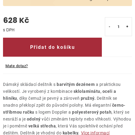
O nás
628 Kč
Kontakty
Měrná cena:
Přidat do košíku
Mate dotaz?
Dámský skládací deštník s
barvitým dezénem
a praktickou
velikostí. Je vyrobený z kombinace
sklolaminátu, oceli a
hliníku
, díky čemuž je pevný a zároveň
pružný.
Deštník se
snadno překlopí zpět do původní polohy. Má elegantní
černo-
stříbrnou ručku
s logem Doppler a
polyesterový potah
, který se
nesráží a je
odolný
vůči změnám teploty nebo vlhkosti. Výhodou
je i poměrně
velká střecha
, která Vás spolehlivě ochání před
deštěm. Deštník je vhodný do
kabelky.
Více informací