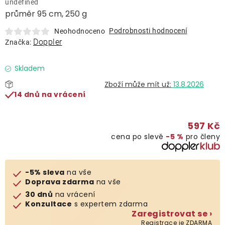
undefined
Lehátka
průměr 95 cm, 250 g
Podrobnosti hodnocení
Neohodnoceno
Doplňky
Doppler
Značka:
Deštníky
Skladem
13.8.2026
14 dnů na vrácení
Gastro produkty
597 Kč
Kolekce
cena po slevě
−5 %
pro členy
Prodávané značky
-5% sleva
na vše
Doprava zdarma
na vše
Klub výhod
30 dnů
na vrácení
Konzultace
s expertem zdarma
Zaregistrovat se ›
Naše katalogy
Registrace je ZDARMA