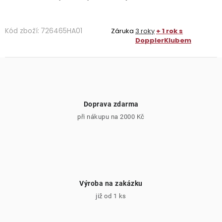
Kód zboží:
726465HA01
Záruka
3 roky
+ 1 rok s
DopplerKlubem
Doprava zdarma
při nákupu na 2000 Kč
Výroba na zakázku
již od 1 ks