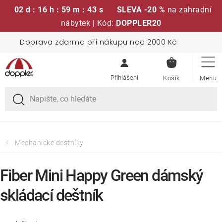
02 d : 16 h : 59 m : 43 s
SLEVA -20 %
na zahradní
nábytek | Kód:
DOPPLER20
Přejít
Doprava zdarma při nákupu nad 2000 Kč
Sedací soupravy
na
NÁKUPN
obsah
KOŠÍK
Slunečníky
Křesla a židle
Polstry a sedáky
Mechanické deštníky
Stoly
Fiber Mini Happy Green dámský
skládací deštník
Lavice a houpačky